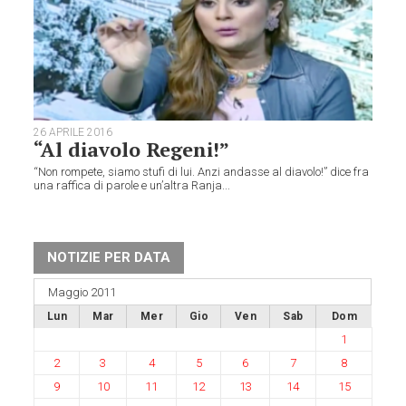
26 APRILE 2016
“Al diavolo Regeni!”
“Non rompete, siamo stufi di lui. Anzi andasse al diavolo!” dice fra
una raffica di parole e un’altra Ranja...
NOTIZIE PER DATA
Maggio 2011
Lun
Mar
Mer
Gio
Ven
Sab
Dom
1
2
3
4
5
6
7
8
9
10
11
12
13
14
15