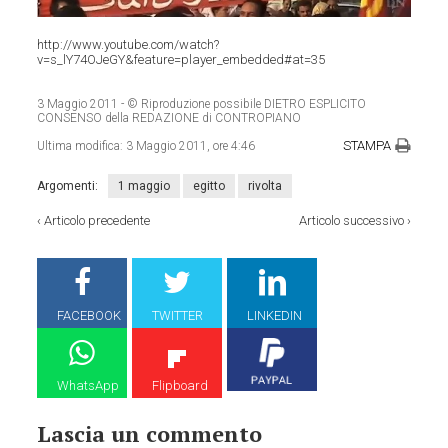
http://www.youtube.com/watch?
v=s_lY74OJeGY&feature=player_embedded#at=35
3 Maggio 2011
- © Riproduzione possibile DIETRO ESPLICITO
CONSENSO della REDAZIONE di CONTROPIANO
STAMPA
Ultima modifica:
3 Maggio 2011, ore 4:46
Argomenti:
1 maggio
egitto
rivolta
‹
Articolo precedente
Articolo successivo
›
FACEBOOK
TWITTER
LINKEDIN
WhatsApp
Flipboard
Lascia un commento