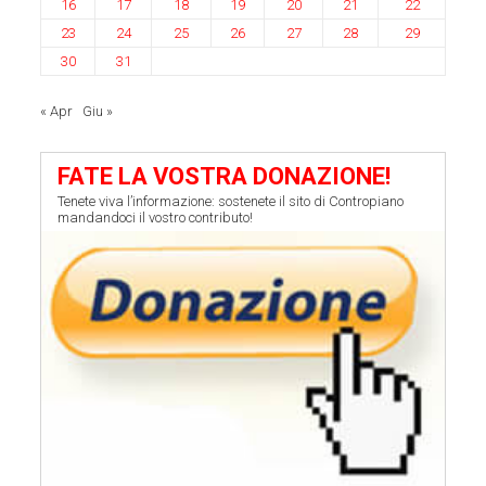
16
17
18
19
20
21
22
23
24
25
26
27
28
29
30
31
« Apr
Giu »
FATE LA VOSTRA DONAZIONE!
Tenete viva l’informazione: sostenete il sito di Contropiano
mandandoci il vostro contributo!