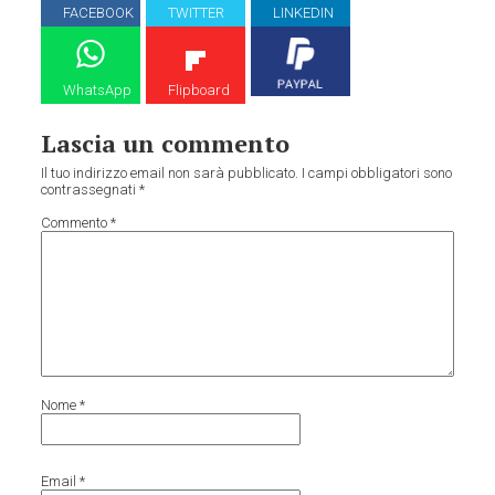
FACEBOOK
TWITTER
LINKEDIN
WhatsApp
Flipboard
Lascia un commento
Il tuo indirizzo email non sarà pubblicato.
I campi obbligatori sono
contrassegnati
*
Commento
*
Nome
*
Email
*