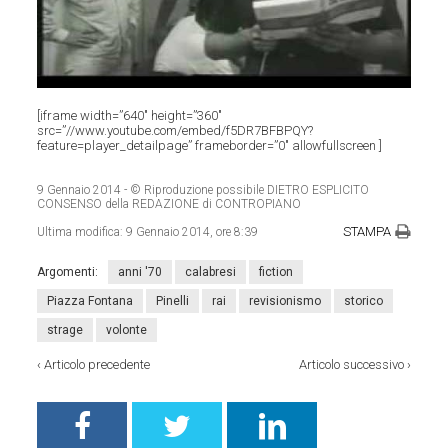
[iframe width=”640″ height=”360″
src=”//www.youtube.com/embed/f5DR7BFBPQY?
feature=player_detailpage” frameborder=”0″ allowfullscreen ]
9 Gennaio 2014
- © Riproduzione possibile DIETRO ESPLICITO
CONSENSO della REDAZIONE di CONTROPIANO
STAMPA
Ultima modifica:
9 Gennaio 2014, ore 8:39
Argomenti:
anni '70
calabresi
fiction
Piazza Fontana
Pinelli
rai
revisionismo
storico
strage
volonte
‹
Articolo precedente
Articolo successivo
›