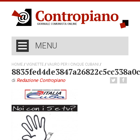
MENU
/
/
/
HOME
VIGNETTE
VAURO PER I CINQUE CUBANI
8835fed4de3847a26822c5cc338a0
di
Redazione Contropiano