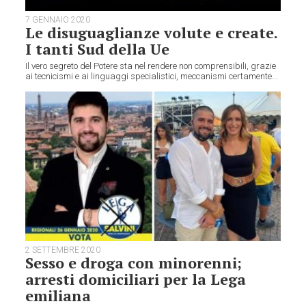
7 GENNAIO 2020
Le disuguaglianze volute e create.
I tanti Sud della Ue
Il vero segreto del Potere sta nel rendere non comprensibili, grazie
ai tecnicismi e ai linguaggi specialistici, meccanismi certamente...
2 SETTEMBRE 2020
Sesso e droga con minorenni;
arresti domiciliari per la Lega
emiliana