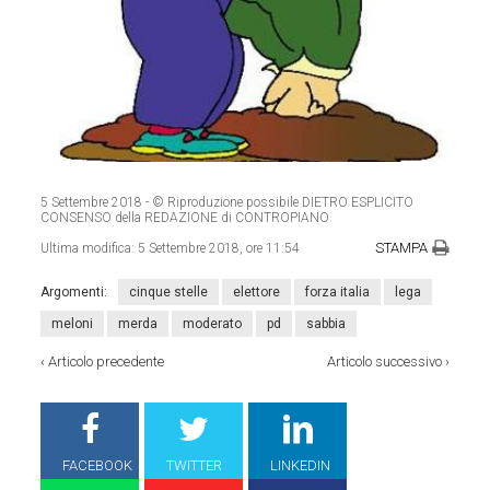
5 Settembre 2018
- © Riproduzione possibile DIETRO ESPLICITO
CONSENSO della REDAZIONE di CONTROPIANO
STAMPA
Ultima modifica:
5 Settembre 2018, ore 11:54
Argomenti:
cinque stelle
elettore
forza italia
lega
meloni
merda
moderato
pd
sabbia
‹
Articolo precedente
Articolo successivo
›
FACEBOOK
TWITTER
LINKEDIN