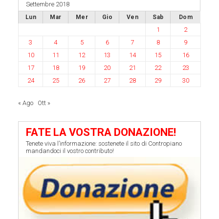
Settembre 2018
Lun
Mar
Mer
Gio
Ven
Sab
Dom
1
2
3
4
5
6
7
8
9
10
11
12
13
14
15
16
17
18
19
20
21
22
23
24
25
26
27
28
29
30
« Ago
Ott »
FATE LA VOSTRA DONAZIONE!
Tenete viva l’informazione: sostenete il sito di Contropiano
mandandoci il vostro contributo!