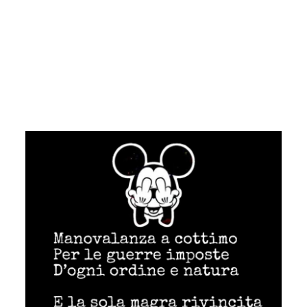
.
.
.
.
.