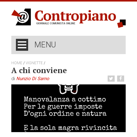
MENU
/
/
HOME
VIGNETTE
A chi conviene
di
Nunzio Di Sarno