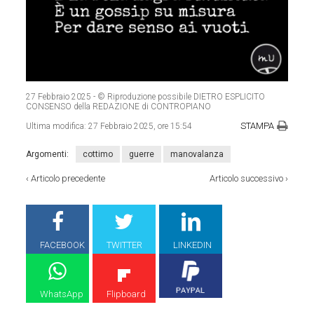
27 Febbraio 2025
- © Riproduzione possibile DIETRO ESPLICITO
CONSENSO della REDAZIONE di CONTROPIANO
STAMPA
Ultima modifica:
27 Febbraio 2025, ore 15:54
Argomenti:
cottimo
guerre
manovalanza
‹
Articolo precedente
Articolo successivo
›
FACEBOOK
TWITTER
LINKEDIN
WhatsApp
Flipboard