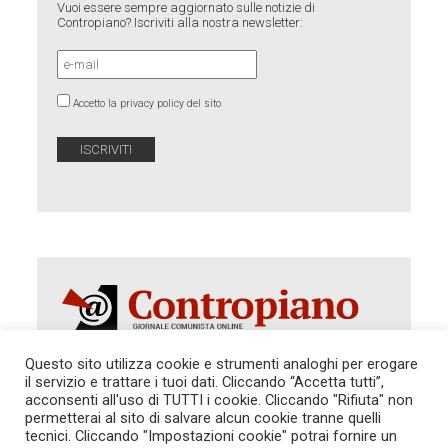
Vuoi essere sempre aggiornato sulle notizie di
Contropiano? Iscriviti alla nostra newsletter:
Accetto la privacy policy del sito
Questo sito utilizza cookie e strumenti analoghi per erogare
il servizio e trattare i tuoi dati. Cliccando “Accetta tutti”,
acconsenti all'uso di TUTTI i cookie. Cliccando "Rifiuta" non
Autorizzazione del Tribunale di Roma 286 del 31
dicembre 2014. Direttore Responsabile: Sergio
permetterai al sito di salvare alcun cookie tranne quelli
Cararo. Indirizzo: V.Casalbruciato 27- sc. B - 00159
tecnici. Cliccando "Impostazioni cookie" potrai fornire un
Roma -