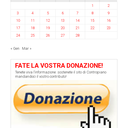
1
2
3
4
5
6
7
8
9
10
11
12
13
14
15
16
17
18
19
20
21
22
23
24
25
26
27
28
« Gen
Mar »
FATE LA VOSTRA DONAZIONE!
Tenete viva l’informazione: sostenete il sito di Contropiano
mandandoci il vostro contributo!