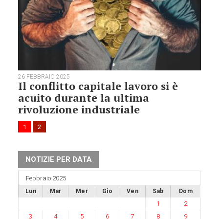
26 FEBBRAIO 2025
Il conflitto capitale lavoro si è
acuito durante la ultima
rivoluzione industriale
1
2
NOTIZIE PER DATA
Febbraio 2025
Lun
Mar
Mer
Gio
Ven
Sab
Dom
1
2
3
4
5
6
7
8
9