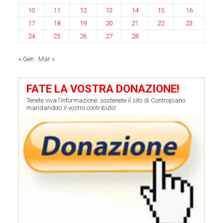
10
11
12
13
14
15
16
17
18
19
20
21
22
23
24
25
26
27
28
« Gen
Mar »
FATE LA VOSTRA DONAZIONE!
Tenete viva l’informazione: sostenete il sito di Contropiano
mandandoci il vostro contributo!