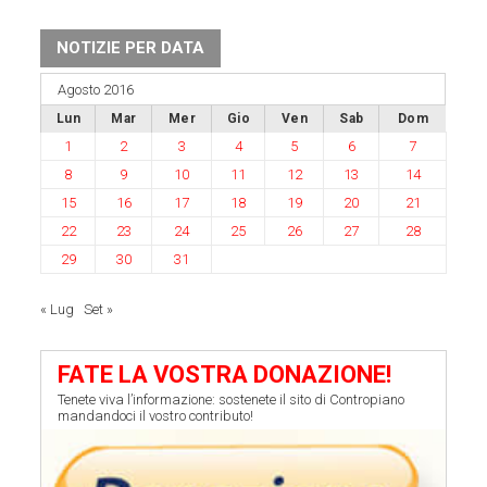
NOTIZIE PER DATA
Agosto 2016
Lun
Mar
Mer
Gio
Ven
Sab
Dom
1
2
3
4
5
6
7
8
9
10
11
12
13
14
15
16
17
18
19
20
21
22
23
24
25
26
27
28
29
30
31
« Lug
Set »
FATE LA VOSTRA DONAZIONE!
Tenete viva l’informazione: sostenete il sito di Contropiano
mandandoci il vostro contributo!