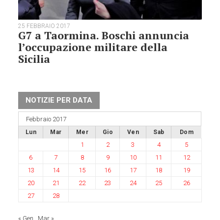
25 FEBBRAIO 2017
G7 a Taormina. Boschi annuncia
l’occupazione militare della
Sicilia
NOTIZIE PER DATA
Febbraio 2017
Lun
Mar
Mer
Gio
Ven
Sab
Dom
1
2
3
4
5
6
7
8
9
10
11
12
13
14
15
16
17
18
19
20
21
22
23
24
25
26
27
28
« Gen
Mar »