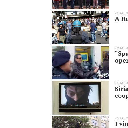
26 AGO
A Ro
26 AGO
“Spa
oper
26 AGO
Siri
coop
26 AGO
I vi