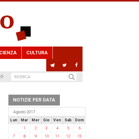
CIENZA
CULTURA
EO
NOTIZIE PER DATA
Agosto 2017
Lun
Mar
Mer
Gio
Ven
Sab
Dom
1
2
3
4
5
6
7
8
9
10
11
12
13