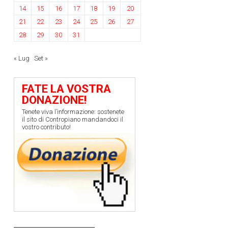
14
15
16
17
18
19
20
21
22
23
24
25
26
27
28
29
30
31
« Lug
Set »
FATE LA VOSTRA
DONAZIONE!
Tenete viva l’informazione: sostenete
il sito di Contropiano mandandoci il
vostro contributo!