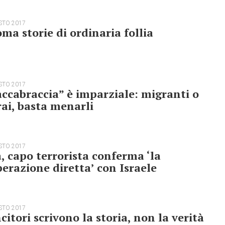
STO 2017
ma storie di ordinaria follia
STO 2017
ccabraccia” è imparziale: migranti o
ai, basta menarli
STO 2017
a, capo terrorista conferma ‘la
erazione diretta’ con Israele
STO 2017
ncitori scrivono la storia, non la verità