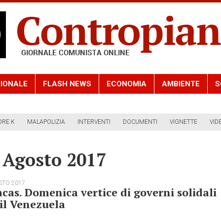
IONALE
FLASH NEWS
ECONOMIA
AMBIENTE
S
ORE K
MALAPOLIZIA
INTERVENTI
DOCUMENTI
VIGNETTE
VID
6 Agosto 2017
STO 2017
cas. Domenica vertice di governi solidali
il Venezuela