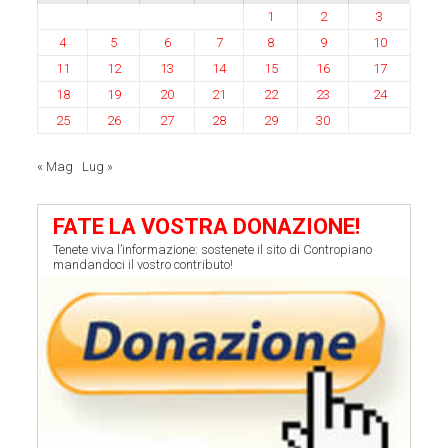
1
2
3
4
5
6
7
8
9
10
11
12
13
14
15
16
17
18
19
20
21
22
23
24
25
26
27
28
29
30
« Mag
Lug »
FATE LA VOSTRA DONAZIONE!
Tenete viva l’informazione: sostenete il sito di Contropiano
mandandoci il vostro contributo!