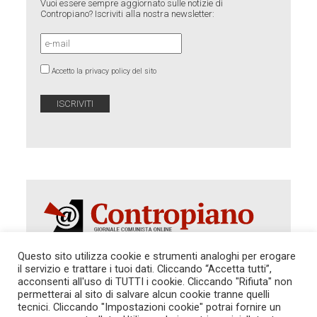
Vuoi essere sempre aggiornato sulle notizie di
Contropiano? Iscriviti alla nostra newsletter:
Accetto la privacy policy del sito
Questo sito utilizza cookie e strumenti analoghi per erogare
il servizio e trattare i tuoi dati. Cliccando “Accetta tutti”,
Autorizzazione del Tribunale di Roma 286 del 31
acconsenti all'uso di TUTTI i cookie. Cliccando "Rifiuta" non
dicembre 2014. Direttore Responsabile: Sergio
permetterai al sito di salvare alcun cookie tranne quelli
Cararo. Indirizzo: V.Casalbruciato 27- sc. B - 00159
tecnici. Cliccando "Impostazioni cookie" potrai fornire un
Roma -