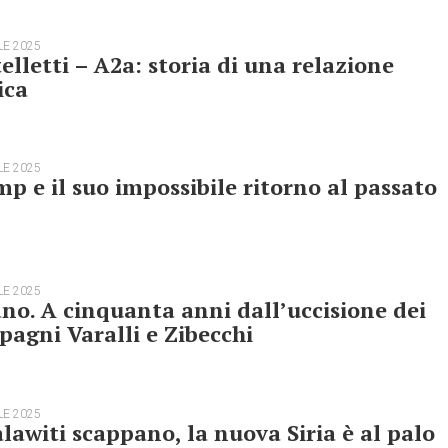
LE 2025
elletti – A2a: storia di una relazione
ica
LE 2025
p e il suo impossibile ritorno al passato
LE 2025
no. A cinquanta anni dall’uccisione dei
agni Varalli e Zibecchi
LE 2025
alawiti scappano, la nuova Siria è al palo