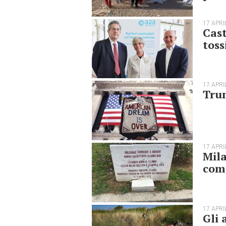
17 APRI
Cast
toss
17 APRI
Trum
17 APRI
Mila
comp
17 APRI
Gli 