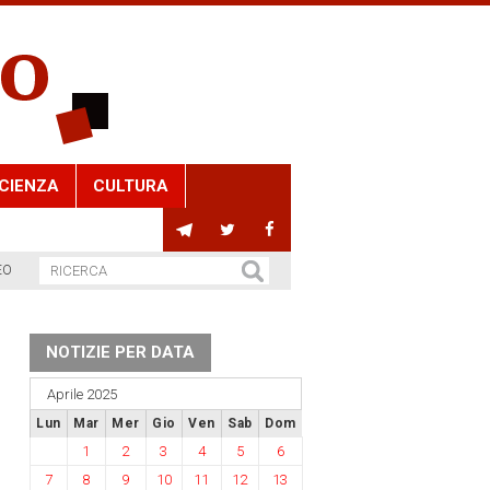
CIENZA
CULTURA
EO
NOTIZIE PER DATA
Aprile 2025
Lun
Mar
Mer
Gio
Ven
Sab
Dom
1
2
3
4
5
6
7
8
9
10
11
12
13