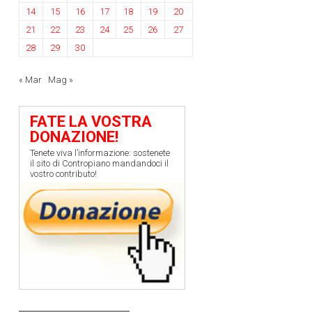
14
15
16
17
18
19
20
21
22
23
24
25
26
27
28
29
30
« Mar
Mag »
FATE LA VOSTRA
DONAZIONE!
Tenete viva l’informazione: sostenete
il sito di Contropiano mandandoci il
vostro contributo!