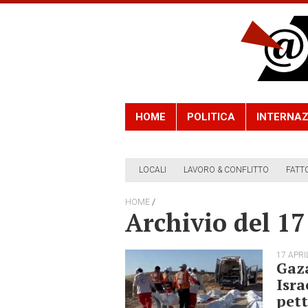
HOME
POLITICA
INTERNAZ
LOCALI
LAVORO & CONFLITTO
FATT
/
HOME
Archivio del 17
17 APRI
Gaza
Isra
pett