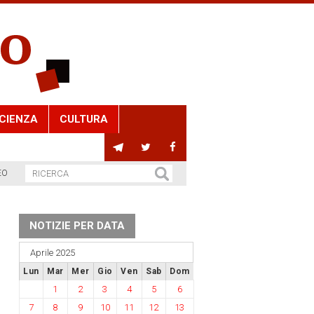
CIENZA
CULTURA
EO
NOTIZIE PER DATA
Aprile 2025
Lun
Mar
Mer
Gio
Ven
Sab
Dom
1
2
3
4
5
6
7
8
9
10
11
12
13