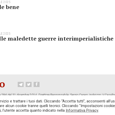
LE 2025
le bene
LE 2025
le maledette guerre interimperialistiche
 286 del 31 dicembre 2014. Direttore Responsabile: Sergio Cararo. Indirizzo: V.Casalb
ropiano.org
izio e trattare i tuoi dati. Cliccando “Accetta tutti”, acconsenti all'us
vare alcun cookie tranne quelli tecnici. Cliccando "Impostazioni cookie
CONTATTI
TG CONTROPIANO
LINK CONSIGLIATI
PRIVACY
COOKI
i, l'utente accetta quanto indicato nella
Informativa Privacy
.