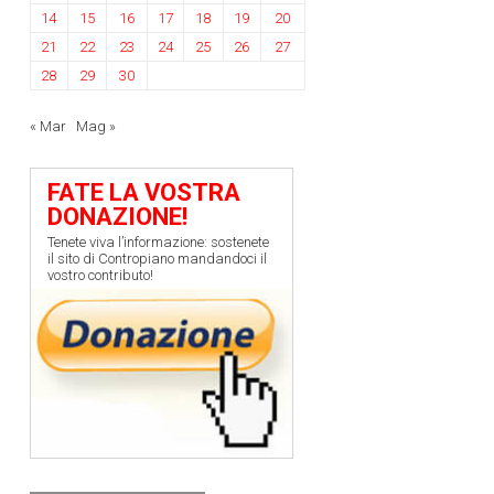
14
15
16
17
18
19
20
21
22
23
24
25
26
27
28
29
30
« Mar
Mag »
FATE LA VOSTRA
DONAZIONE!
Tenete viva l’informazione: sostenete
il sito di Contropiano mandandoci il
vostro contributo!