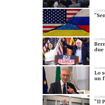
20 APRI
“Sen
20 APRI
Bern
due 
20 APRI
Lo s
un f
20 APRI
“Il 