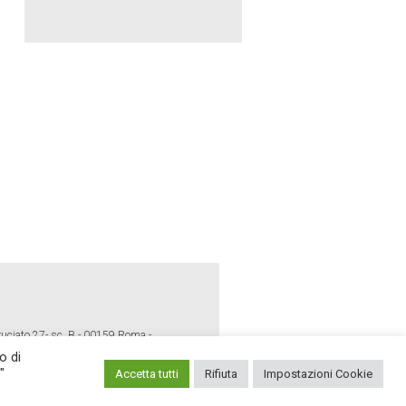
ruciato 27- sc. B - 00159 Roma -
o di
"
Accetta tutti
Rifiuta
Impostazioni Cookie
E POLICY