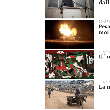
dal
20 APRI
Pesa
mort
20 APRI
Il “
20 APRI
La m