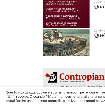
20 APRI
Qua
20 APRI
Quel
Autorizzazione del Tribunale di Roma
Tel. 06.640.122.19 -
redazione@cont
Questo sito utilizza cookie e strumenti analoghi per erogare il serv
TUTTI i cookie. Cliccando "Rifiuta" non permetterai al sito di sal
SOSTIENICI!
REDAZIONE
potrai fornire un consenso controllato. Utilizzando i nostri serviz