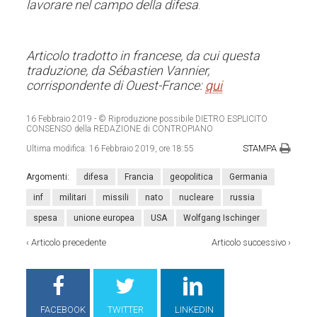
lavorare nel campo della difesa
.
Articolo tradotto in francese, da cui questa
traduzione, da Sébastien Vannier,
corrispondente di Ouest-France:
qui
16 Febbraio 2019
- © Riproduzione possibile DIETRO ESPLICITO
CONSENSO della REDAZIONE di CONTROPIANO
STAMPA
Ultima modifica:
16 Febbraio 2019, ore 18:55
Argomenti:
difesa
Francia
geopolitica
Germania
inf
militari
missili
nato
nucleare
russia
spesa
unione europea
USA
Wolfgang Ischinger
‹
Articolo precedente
Articolo successivo
›
FACEBOOK
TWITTER
LINKEDIN