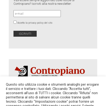
Vuoi essere sempre aggiornato sulle notizie di
Contropiano? Iscriviti alla nostra newsletter:
Accetto la privacy policy del sito
Questo sito utilizza cookie e strumenti analoghi per erogare
il servizio e trattare i tuoi dati. Cliccando “Accetta tutti”,
acconsenti all'uso di TUTTI i cookie. Cliccando "Rifiuta" non
Autorizzazione del Tribunale di Roma 286 del 31
dicembre 2014. Direttore Responsabile: Sergio
permetterai al sito di salvare alcun cookie tranne quelli
Cararo. Indirizzo: V.Casalbruciato 27- sc. B - 00159
tecnici. Cliccando "Impostazioni cookie" potrai fornire un
Roma -
consenso controllato. Utilizzando i nostri servizi, l'utente