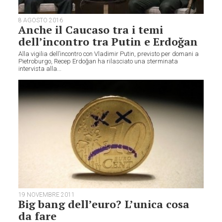
8 AGOSTO 2016
Anche il Caucaso tra i temi
dell’incontro tra Putin e Erdoğan
Alla vigilia dell’incontro con Vladimir Putin, previsto per domani a
Pietroburgo, Recep Erdoğan ha rilasciato una sterminata
intervista alla...
19 NOVEMBRE 2011
Big bang dell’euro? L’unica cosa
da fare