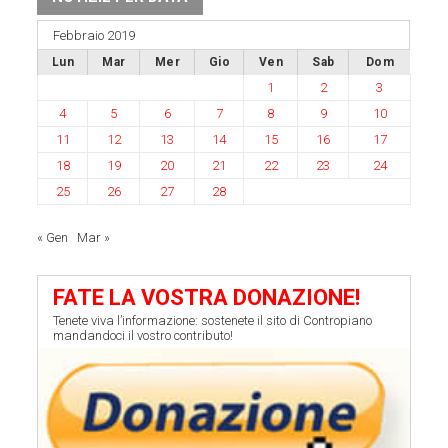
Febbraio 2019
Lun
Mar
Mer
Gio
Ven
Sab
Dom
1
2
3
4
5
6
7
8
9
10
11
12
13
14
15
16
17
18
19
20
21
22
23
24
25
26
27
28
« Gen
Mar »
FATE LA VOSTRA DONAZIONE!
Tenete viva l’informazione: sostenete il sito di Contropiano
mandandoci il vostro contributo!