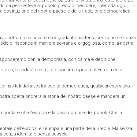
ormalmente ai leader della UE ed alle istituzioni di estendere per
odo da permettere al popolo greco di decidere, libero da ogni
la costituzione del nostro paese e dalla tradizione democratica
 di accettare una severe e degradante austerità senza fine e senza
iedo di risponde in maniera sovrana e orgogliosa, come la nostra
a, risponderemo con la democrazia, con calma e decisione.
ocrazia, manderà una forte e sonora risposta all’Europa ed al
 risultati della vostra scelta democratica, qualsiasi essi siano.
stra scelta onorerà la storia del nostro paese e manderà un
i ricordare che l’europa è la casa comune dei popoli. Che in
.
ntale dell’europa, e l’europa è una parte della Grecia. Ma senza
a senza identità e senza bussola.