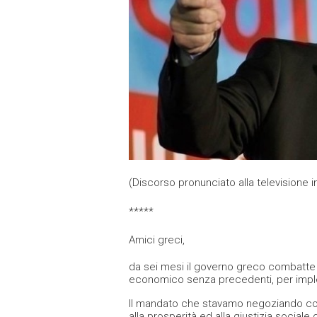
(Discorso pronunciato alla televisione 
*****
Amici greci,
da sei mesi il governo greco combatte u
economico senza precedenti, per imple
Il mandato che stavamo negoziando coi 
alla prosperità ed alla giustizia sociale