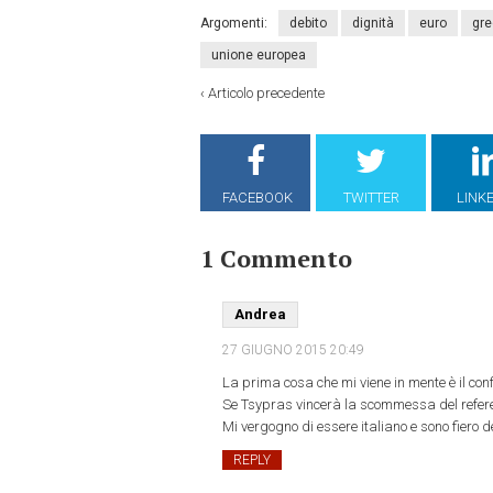
Argomenti:
debito
dignità
euro
gre
unione europea
‹
Articolo precedente
FACEBOOK
TWITTER
LINK
1 Commento
Andrea
27 GIUGNO 2015
20:49
La prima cosa che mi viene in mente è il confr
Se Tsypras vincerà la scommessa del refere
Mi vergogno di essere italiano e sono fiero 
REPLY