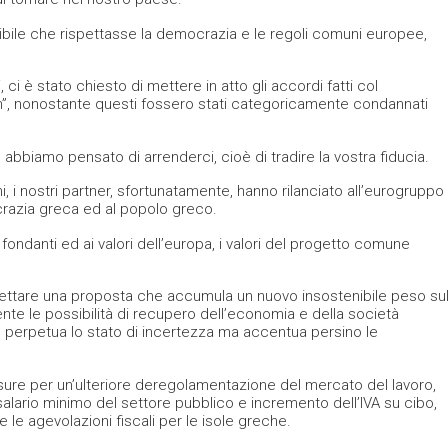
ile che rispettasse la democrazia e le regoli comuni europee,
ci è stato chiesto di mettere in atto gli accordi fatti col
 nonostante questi fossero stati categoricamente condannati
amo pensato di arrenderci, cioè di tradire la vostra fiducia.
 i nostri partner, sfortunatamente, hanno rilanciato all’eurogruppo
crazia greca ed al popolo greco.
 fondanti ed ai valori dell’europa, i valori del progetto comune
ettare una proposta che accumula un nuovo insostenibile peso su
te le possibilità di recupero dell’economia e della società
perpetua lo stato di incertezza ma accentua persino le
misure per un’ulteriore deregolamentazione del mercato del lavoro,
el salario minimo del settore pubblico e incremento dell’IVA su cibo,
e le agevolazioni fiscali per le isole greche.