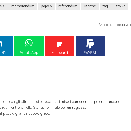
cia
memorandum
popolo
referendum
riforme
tagli
troika
Articolo successivo
EDIN
WhatsApp
Flipboard
onto con gli altri politici europei, tutti miseri camerieri del potere bancario.
ndum entrerà nella Storia, non male per un ragazzo.
del piccolo-grande popolo greco.