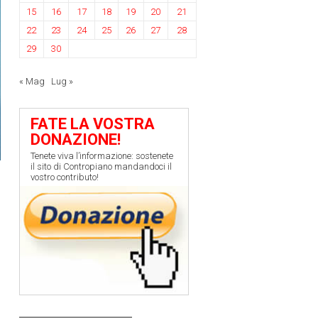
15
16
17
18
19
20
21
22
23
24
25
26
27
28
29
30
« Mag
Lug »
FATE LA VOSTRA
DONAZIONE!
Tenete viva l’informazione: sostenete
il sito di Contropiano mandandoci il
vostro contributo!