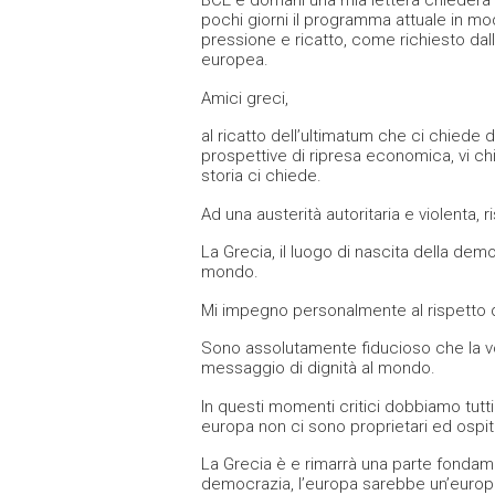
BCE e domani una mia lettera chiederà f
pochi giorni il programma attuale in m
pressione e ricatto, come richiesto dal
europea.
Amici greci,
al ricatto dell’ultimatum che ci chiede
prospettive di ripresa economica, vi ch
storia ci chiede.
Ad una austerità autoritaria e violent
La Grecia, il luogo di nascita della dem
mondo.
Mi impegno personalmente al rispetto dei
Sono assolutamente fiducioso che la vo
messaggio di dignità al mondo.
In questi momenti critici dobbiamo tutt
europa non ci sono proprietari ed ospiti
La Grecia è e rimarrà una parte fondame
democrazia, l’europa sarebbe un’europ