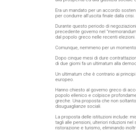
Era un mandato per un accordo sostenib
per condurre all’uscita finale dalla crisi.
Durante questo periodo di negoziazioni, 
precedente governo nel “memorandum”,
dal popolo greco nelle recenti elezioni.
Comunque, nemmeno per un momento abbi
Dopo cinque mesi di dure contrattazioni,
di due giorni fa un ultimatum alla demo
Un ultimatum che è contrario ai principi
europeo.
Hanno chiesto al governo greco di acc
popolo ellenico e colpisce profondamen
greche. Una proposta che non soltanto 
disuguaglianze sociali.
La proposta delle istituzioni include: 
tagli alle pensioni, ulteriori riduzioni n
ristorazione e turismo, eliminando inoltr