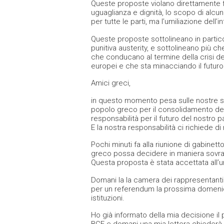
Queste proposte violano direttamente fo
uguaglianza e dignità, lo scopo di alcun
per tutte le parti, ma l’umiliazione dell
Queste proposte sottolineano in partico
punitiva austerity, e sottolineano più ch
che conducano al termine della crisi del
europei e che sta minacciando il futuro
Amici greci,
in questo momento pesa sulle nostre spall
popolo greco per il consolidamento del
responsabilità per il futuro del nostro 
E la nostra responsabilità ci richiede 
Pochi minuti fa alla riunione di gabine
greco possa decidere in maniera sovra
Questa proposta è stata accettata all’u
Domani la la camera dei rappresentanti
per un referendum la prossima domenica, 
istituzioni.
Ho già informato della mia decisione il 