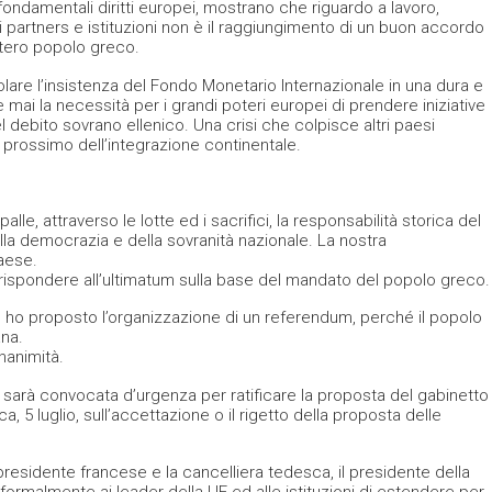
ndamentali diritti europei, mostrano che riguardo a lavoro,
i partners e istituzioni non è il raggiungimento di un buon accordo
’intero popolo greco.
lare l’insistenza del Fondo Monetario Internazionale in una dura e
e mai la necessità per i grandi poteri europei di prendere iniziative
 debito sovrano ellenico. Una crisi che colpisce altri paesi
 prossimo dell’integrazione continentale.
e, attraverso le lotte ed i sacrifici, la responsabilità storica del
la democrazia e della sovranità nazionale. La nostra
paese.
di rispondere all’ultimatum sulla base del mandato del popolo greco.
tto ho proposto l’organizzazione di un referendum, perché il popolo
na.
nanimità.
 sarà convocata d’urgenza per ratificare la proposta del gabinetto
5 luglio, sull’accettazione o il rigetto della proposta delle
presidente francese e la cancelliera tedesca, il presidente della