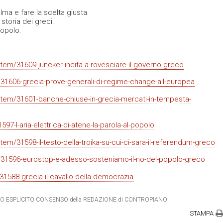
lma e fare la scelta giusta.
 storia dei greci.
popolo.
item/31609-juncker-incita-a-rovesciare-il-governo-greco
m/31606-grecia-prove-generali-di-regime-change-all-europea
/item/31601-banche-chiuse-in-grecia-mercati-in-tempesta-
97-l-aria-elettrica-di-atene-la-parola-al-popolo
tem/31598-il-testo-della-troika-su-cui-ci-sara-il-referendum-greco
m/31596-eurostop-e-adesso-sosteniamo-il-no-del-popolo-greco
/31588-grecia-il-cavallo-della-democrazia
IETRO ESPLICITO CONSENSO della REDAZIONE di CONTROPIANO
STAMPA