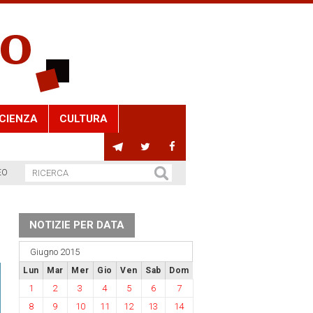
CIENZA
CULTURA
EO
NOTIZIE PER DATA
Giugno 2015
Lun
Mar
Mer
Gio
Ven
Sab
Dom
1
2
3
4
5
6
7
8
9
10
11
12
13
14