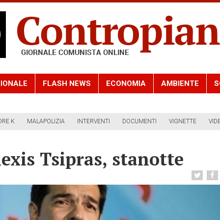
IONALE
FLASH NEWS
ECONOMIA
AMBIENTE
S
ORE K
MALAPOLIZIA
INTERVENTI
DOCUMENTI
VIGNETTE
VID
lexis Tsipras, stanotte