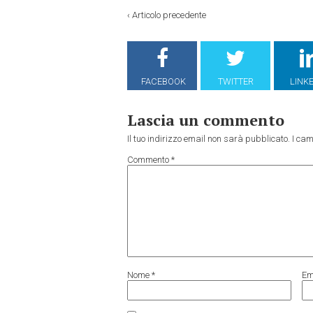
‹
Articolo precedente
FACEBOOK
TWITTER
LINK
Lascia un commento
Il tuo indirizzo email non sarà pubblicato.
I cam
Commento
*
Nome
*
Em