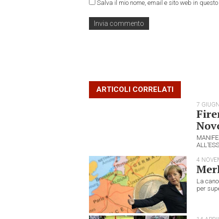
Salva il mio nome, email e sito web in ques
ARTICOLI CORRELATI
7 GIUG
Fire
Novo
MANIFE
ALL’ESS
4 NOVE
Merk
La cance
per supe