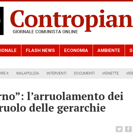
IONALE
FLASH NEWS
ECONOMIA
AMBIENTE
S
ORE K
MALAPOLIZIA
INTERVENTI
DOCUMENTI
VIGNETTE
VID
rno”: l’arruolamento dei
 ruolo delle gerarchie