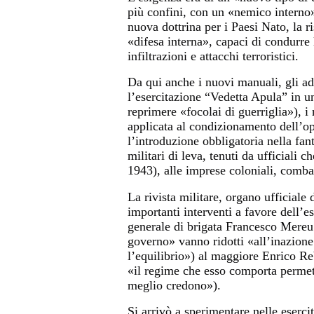
più confini, con un «nemico interno» 
nuova dottrina per i Paesi Nato, la ri
«difesa interna», capaci di condurre 
infiltrazioni e attacchi terroristici.
Da qui anche i nuovi manuali, gli a
l’esercitazione “Vedetta Apula” in un
reprimere «focolai di guerriglia»), i 
applicata al condizionamento dell’op
l’introduzione obbligatoria nella fan
militari di leva, tenuti da ufficiali
1943), alle imprese coloniali, combat
La rivista militare, organo ufficiale
importanti interventi a favore dell’e
generale di brigata Francesco Mereu 
governo» vanno ridotti «all’inazion
l’equilibrio») al maggiore Enrico Re
«il regime che esso comporta permett
meglio credono»).
Si arrivò a sperimentare nelle eserc