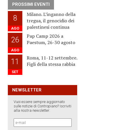
PROSSIMI EVENTI
Milano. L’inganno della
8
tregua, il genocidio dei
palestinesi continua
AGO
Pap Camp 2026 a
26
Paestum, 26-30 agosto
AGO
Roma, 11-12 settembre.
11
Figli della stessa rabbia
SET
NEWSLETTER
Vuoi essere sempre aggiornato
sulle notizie di Contropiano? Iscriviti
alla nostra newsletter: