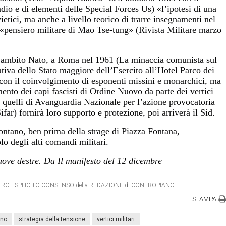
dio e di elementi delle Special Forces Us) «l’ipotesi di una
ietici, ma anche a livello teorico di trarre insegnamenti nel
 «pensiero militare di Mao Tse-tung» (Rivista Militare marzo
n ambito Nato, a Roma nel 1961 (La minaccia comunista sul
iva dello Stato maggiore dell’Esercito all’Hotel Parco dei
 con il coinvolgimento di esponenti missini e monarchici, ma
mento dei capi fascisti di Ordine Nuovo da parte dei vertici
di quelli di Avanguardia Nazionale per l’azione provocatoria
Sifar) fornirà loro supporto e protezione, poi arriverà il Sid.
lontano, ben prima della strage di Piazza Fontana,
o degli alti comandi militari.
ove destre. Da Il manifesto del 12 dicembre
DIETRO ESPLICITO CONSENSO della REDAZIONE di CONTROPIANO
STAMPA
rno
strategia della tensione
vertici militari