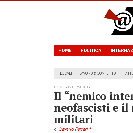
HOME
POLITICA
INTERNAZ
LOCALI
LAVORO & CONFLITTO
FATT
/
/
HOME
INTERVENTI
Il “nemico inte
neofascisti e il
militari
di
Saverio Ferrari *