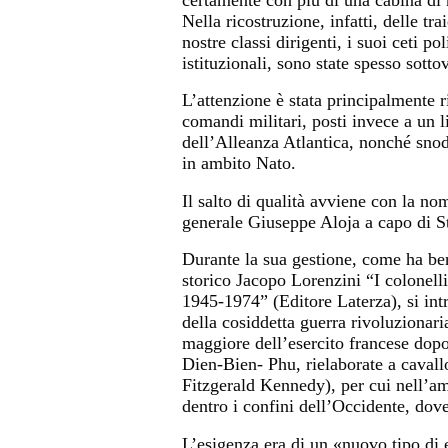
Nella ricostruzione, infatti, delle t
nostre classi dirigenti, i suoi ceti po
istituzionali, sono state spesso sottov
L’attenzione è stata principalmente ri
comandi militari, posti invece a un li
dell’Alleanza Atlantica, nonché snodo 
in ambito Nato.
Il salto di qualità avviene con la no
generale Giuseppe Aloja a capo di S
Durante la sua gestione, come ha be
storico Jacopo Lorenzini “I colonelli
1945-1974” (Editore Laterza), si int
della cosiddetta guerra rivoluzionari
maggiore dell’esercito francese dopo 
Dien-Bien- Phu, rielaborate a cavallo
Fitzgerald Kennedy), per cui nell’amb
dentro i confini dell’Occidente, dov
L’esigenza era di un «nuovo tipo di 