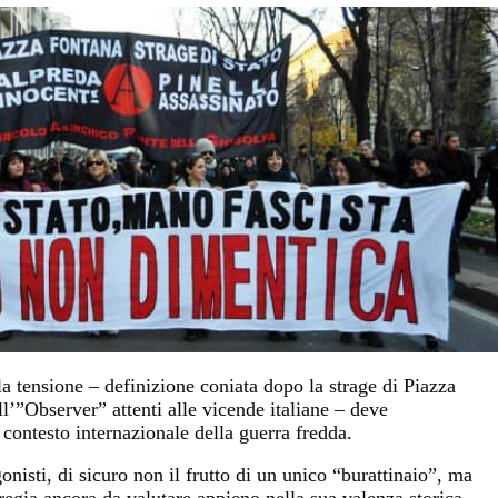
la tensione – definizione coniata dopo la strage di Piazza
ll’”Observer” attenti alle vicende italiane – deve
 contesto internazionale della guerra fredda.
onisti, di sicuro non il frutto di un unico “burattinaio”, ma
regia ancora da valutare appieno nella sua valenza storica.