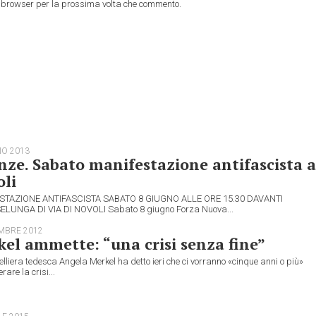
to browser per la prossima volta che commento.
NO 2013
nze. Sabato manifestazione antifascista a
li
STAZIONE ANTIFASCISTA SABATO 8 GIUGNO ALLE ORE 15.30 DAVANTI
ELUNGA DI VIA DI NOVOLI Sabato 8 giugno Forza Nuova...
MBRE 2012
el ammette: “una crisi senza fine”
lliera tedesca Angela Merkel ha detto ieri che ci vorranno «cinque anni o più»
rare la crisi...