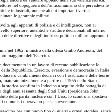
raiettorie nel dopoguerra dell’anticomunismo che pervadeva le
litici e industriali, nonché alcuni importanti vertici
alutate le gerarchie militari.
volta agli apparati di polizia e di intelligence, non ai
vello superiore, autentiche strutture decisionali all’interno
delle direttive e degli indirizzi politico-militari approntati
mina nel 1962, ministro della difesa Giulio Andreotti, del
tato maggiore dell’Esercito.
n documentato in un lavoro di recente pubblicazione lo
 della Repubblica. Esercito, eversione e democrazia in Italia
rodussero cambiamenti decisivi con l’assunzione delle teorie
a, maturate inizialmente a partire dal 1955 nello Stato
la storica sconfitta in Indocina a seguito della battaglia di
 degli anni sessanta dagli Stati Uniti (presidenza John
ito della parità nucleare con l’Urss, lo scontro si spostava
e i comunisti operavano per la sovversione.
esercito» per «un nuovo tipo di guerra» ormai «totale», senza