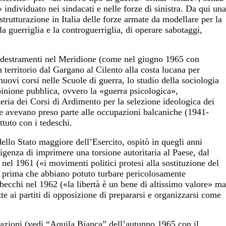
individuato nei sindacati e nelle forze di sinistra. Da qui una
strutturazione in Italia delle forze armate da modellare per la
la guerriglia e la controguerriglia, di operare sabotaggi,
ddestramenti nel Meridione (come nel giugno 1965 con
 territorio dal Gargano al Cilento alla costa lucana per
nuovi corsi nelle Scuole di guerra, lo studio della sociologia
inione pubblica, ovvero la «guerra psicologica»,
teria dei Corsi di Ardimento per la selezione ideologica dei
 che avevano preso parte alle occupazioni balcaniche (1941-
tuto con i tedeschi.
 dello Stato maggiore dell’Esercito, ospitò in quegli anni
sigenza di imprimere una torsione autoritaria al Paese, dal
nel 1961 («i movimenti politici protesi alla sostituzione del
e prima che abbiano potuto turbare pericolosamente
becchi nel 1962 («la libertà è un bene di altissimo valore» ma
e ai partiti di opposizione di prepararsi e organizzarsi come
itazioni (vedi “Aquila Bianca” dell’autunno 1965 con il