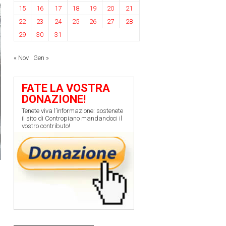
15
16
17
18
19
20
21
22
23
24
25
26
27
28
29
30
31
« Nov
Gen »
FATE LA VOSTRA
DONAZIONE!
Tenete viva l’informazione: sostenete
il sito di Contropiano mandandoci il
vostro contributo!