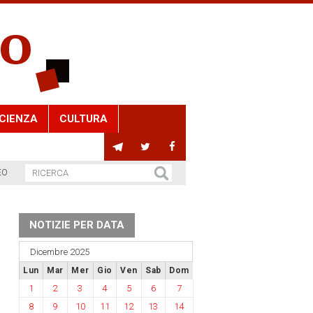
CIENZA
CULTURA
EO
NOTIZIE PER DATA
Dicembre 2025
Lun
Mar
Mer
Gio
Ven
Sab
Dom
1
2
3
4
5
6
7
8
9
10
11
12
13
14