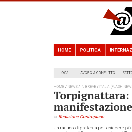
HOME
POLITICA
INTERNAZ
LOCALI
LAVORO & CONFLITTO
FATT
/
/
/
HOME
NEWS
IN BREVE
ITALIA (FLASH NEW
Torpignattara:
manifestazion
di
Redazione Contropiano
Un raduno di protesta per chiedere pi