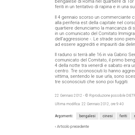
bengalese di Roma nel quartiere di Tor P
feriti in un tentativo di rapina e in una 
Il 4 gennaio scorso un commerciante ci
alla periferia est della capitale nel cor
quartiere denunciamo la mancanza di sic
in un comunicato del Comitato Immigrati
dell’aggressione -. Le strade sono piene
ad essere aggrediti e impauriti dai deli
Il raduno si terrà alle 16 in via Gabrio 
comunicato del Comitato, il primo beng
4 della notte tra venerdì e sabato era u
centro. Tre sconosciuti lo hanno aggredi
vittima, sentendo le sue urla, sono sces
tre sconosciuti che sono poi fuggiti.
22 Gennaio 2012
- © Riproduzione possibile D
Ultima modifica:
22 Gennaio 2012, ore 9:40
Argomenti:
bengalesi
cinesi
feriti
‹
Articolo precedente