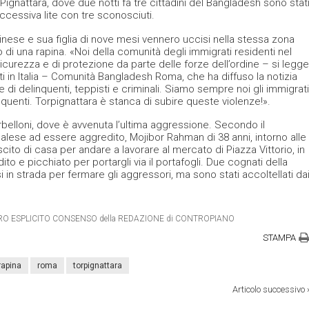
ignattara, dove due notti fa tre cittadini del Bangladesh sono stat
successiva lite con tre sconosciuti.
nese e sua figlia di nove mesi vennero uccisi nella stessa zona
so di una rapina. «Noi della comunità degli immigrati residenti nel
urezza e di protezione da parte delle forze dell’ordine – si legge
 in Italia – Comunità Bangladesh Roma, che ha diffuso la notizia
 di delinquenti, teppisti e criminali. Siamo sempre noi gli immigrati
nquenti. Torpignattara è stanca di subire queste violenze!».
Serbelloni, dove è avvenuta l’ultima aggressione. Secondo il
alese ad essere aggredito, Mojibor Rahman di 38 anni, intorno alle
scito di casa per andare a lavorare al mercato di Piazza Vittorio, in
to e picchiato per portargli via il portafogli. Due cognati della
i in strada per fermare gli aggressori, ma sono stati accoltellati da
IETRO ESPLICITO CONSENSO della REDAZIONE di CONTROPIANO
STAMPA
rapina
roma
torpignattara
Articolo successivo