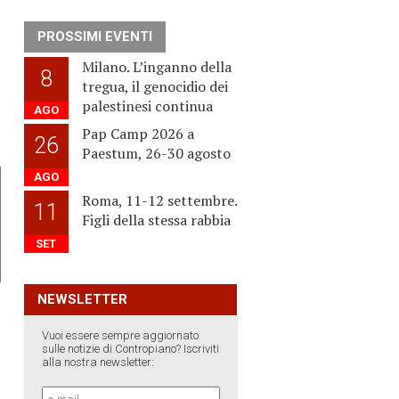
PROSSIMI EVENTI
Milano. L’inganno della
8
tregua, il genocidio dei
palestinesi continua
AGO
Pap Camp 2026 a
26
Paestum, 26-30 agosto
AGO
Roma, 11-12 settembre.
11
Figli della stessa rabbia
SET
NEWSLETTER
Vuoi essere sempre aggiornato
sulle notizie di Contropiano? Iscriviti
alla nostra newsletter: