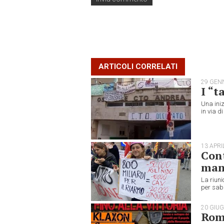
ARTICOLI CORRELATI
29 GEN
I “t
Una iniz
in via di
13 APRI
Cont
man
La riun
per saba
20 GIU
Roma