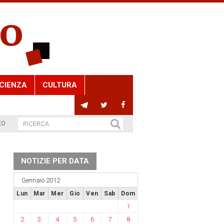
CIENZA
CULTURA
EO
NOTIZIE PER DATA
Gennaio 2012
Lun
Mar
Mer
Gio
Ven
Sab
Dom
1
2
3
4
5
6
7
8