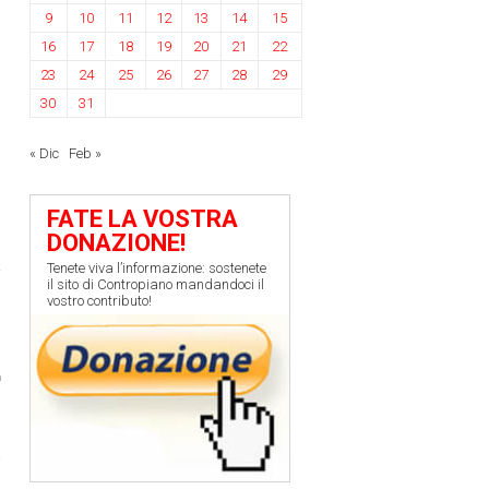
i
9
10
11
12
13
14
15
16
17
18
19
20
21
22
23
24
25
26
27
28
29
30
31
« Dic
Feb »
FATE LA VOSTRA
DONAZIONE!
Tenete viva l’informazione: sostenete
i
il sito di Contropiano mandandoci il
vostro contributo!
›