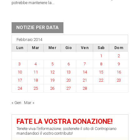
potrebbe mantenere la...
NOTIZIE PER DATA
Febbraio 2014
Lun
Mar
Mer
Gio
Ven
Sab
Dom
1
2
3
4
5
6
7
8
9
10
11
12
13
14
15
16
17
18
19
20
21
22
23
24
25
26
27
28
« Gen
Mar »
FATE LA VOSTRA DONAZIONE!
Tenete viva l’informazione: sostenete il sito di Contropiano
mandandoci il vostro contributo!