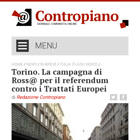
MENU
/
/
/
/
HOME
NEWS
IN BREVE
ITALIA (FLASH NEWS)
Torino. La campagna di
Ross@ per il referendum
contro i Trattati Europei
di
Redazione Contropiano