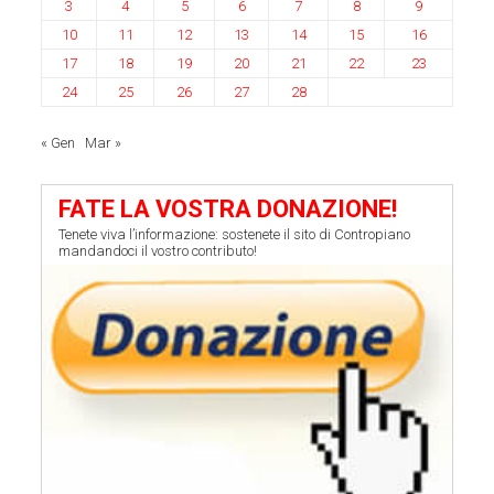
3
4
5
6
7
8
9
10
11
12
13
14
15
16
17
18
19
20
21
22
23
24
25
26
27
28
« Gen
Mar »
FATE LA VOSTRA DONAZIONE!
Tenete viva l’informazione: sostenete il sito di Contropiano
mandandoci il vostro contributo!