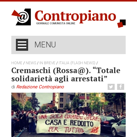
MENU
/
/
/
/
HOME
NEWS
IN BREVE
ITALIA (FLASH NEWS)
Cremaschi (Rossa@). “Totale
solidarietà agli arrestati”
di
Redazione Contropiano