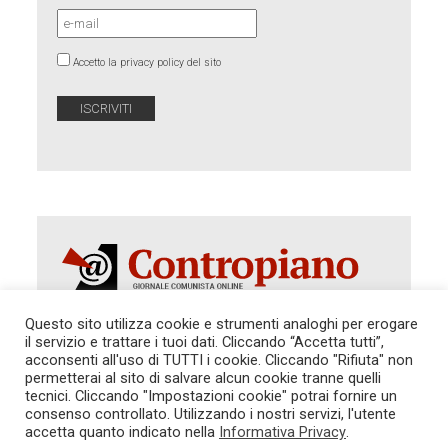
Accetto la privacy policy del sito
Questo sito utilizza cookie e strumenti analoghi per erogare
il servizio e trattare i tuoi dati. Cliccando “Accetta tutti”,
acconsenti all'uso di TUTTI i cookie. Cliccando "Rifiuta" non
Autorizzazione del Tribunale di Roma 286 del 31
dicembre 2014. Direttore Responsabile: Sergio
permetterai al sito di salvare alcun cookie tranne quelli
Cararo. Indirizzo: V.Casalbruciato 27- sc. B - 00159
tecnici. Cliccando "Impostazioni cookie" potrai fornire un
Roma -
consenso controllato. Utilizzando i nostri servizi, l'utente
Tel. 06.640.122.19 -
redazione@contropiano.org
accetta quanto indicato nella
Informativa Privacy
.