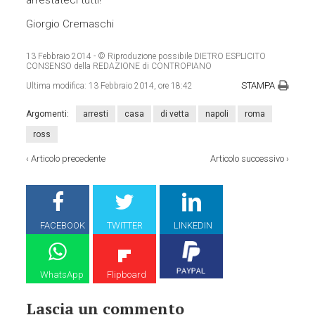
Giorgio Cremaschi
13 Febbraio 2014
- © Riproduzione possibile DIETRO ESPLICITO
CONSENSO della REDAZIONE di CONTROPIANO
STAMPA
Ultima modifica:
13 Febbraio 2014, ore 18:42
Argomenti:
arresti
casa
di vetta
napoli
roma
ross
‹
Articolo precedente
Articolo successivo
›
FACEBOOK
TWITTER
LINKEDIN
WhatsApp
Flipboard
Lascia un commento