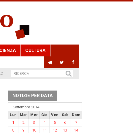
CIENZA
CULTURA
EO
NOTIZIE PER DATA
Settembre 2014
Lun
Mar
Mer
Gio
Ven
Sab
Dom
1
2
3
4
5
6
7
8
9
10
11
12
13
14