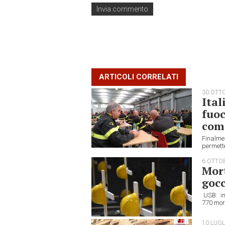
ARTICOLI CORRELATI
30 OTT
Ital
fuoc
com
Finalmen
permetter
6 OTTO
Mort
gocc
USB: int
770 mort
10 LUGL