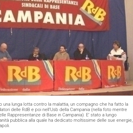
 una lunga lotta contro la malattia, un compagno che ha fatto la
ndatori delle RdB e poi nell’Usb della Campania (nella foto mentre
elle Rappresentanze di Base in Campania). E’ stato a lungo
sanità pubblica alla quale ha dedicato moltissime delle sue energie,
apoli.