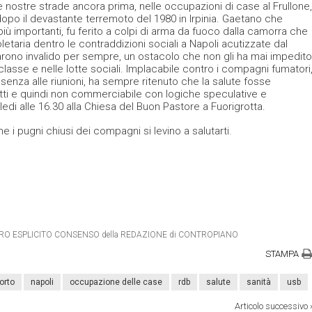
nostre strade ancora prima, nelle occupazioni di case al Frullone,
opo il devastante terremoto del 1980 in Irpinia. Gaetano che
iù importanti, fu ferito a colpi di arma da fuoco dalla camorra che
etaria dentro le contraddizioni sociali a Napoli acutizzate dal
ciarono invalido per sempre, un ostacolo che non gli ha mai impedito
classe e nelle lotte sociali. Implacabile contro i compagni fumatori
senza alle riunioni, ha sempre ritenuto che la salute fosse
ti e quindi non commerciabile con logiche speculative e
ledi alle 16.30 alla Chiesa del Buon Pastore a Fuorigrotta.
he i pugni chiusi dei compagni si levino a salutarti.
DIETRO ESPLICITO CONSENSO della REDAZIONE di CONTROPIANO
STAMPA
orto
napoli
occupazione delle case
rdb
salute
sanità
usb
Articolo successivo