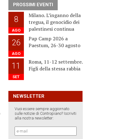
PROSSIMI EVENTI
Milano. L’inganno della
8
tregua, il genocidio dei
palestinesi continua
,
AGO
Pap Camp 2026 a
26
Paestum, 26-30 agosto
AGO
Roma, 11-12 settembre.
11
Figli della stessa rabbia
SET
NEWSLETTER
Vuoi essere sempre aggiornato
sulle notizie di Contropiano? Iscriviti
alla nostra newsletter:
›