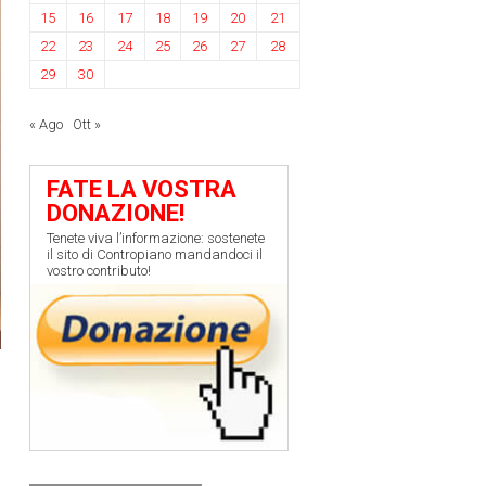
15
16
17
18
19
20
21
22
23
24
25
26
27
28
29
30
« Ago
Ott »
FATE LA VOSTRA
DONAZIONE!
Tenete viva l’informazione: sostenete
il sito di Contropiano mandandoci il
vostro contributo!