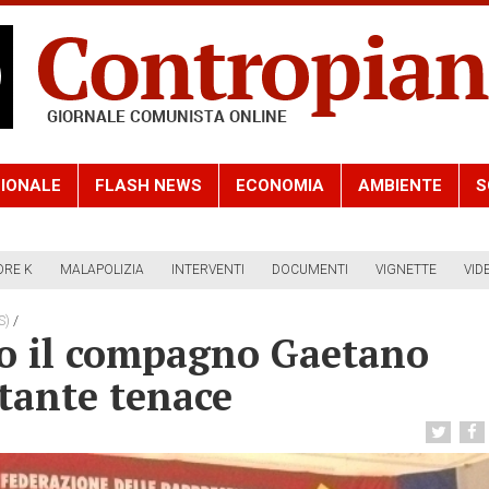
IONALE
FLASH NEWS
ECONOMIA
AMBIENTE
S
ORE K
MALAPOLIZIA
INTERVENTI
DOCUMENTI
VIGNETTE
VID
/
S)
to il compagno Gaetano
itante tenace