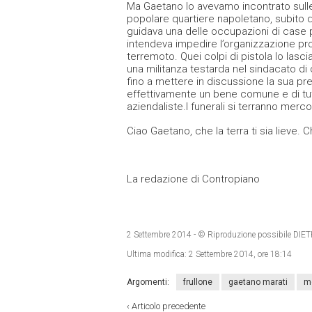
Ma Gaetano lo avevamo incontrato sulle 
popolare quartiere napoletano, subito d
guidava una delle occupazioni di case p
intendeva impedire l’organizzazione prol
terremoto. Quei colpi di pistola lo las
una militanza testarda nel sindacato di 
fino a mettere in discussione la sua pre
effettivamente un bene comune e di tut
aziendaliste.I funerali si terranno merco
Ciao Gaetano, che la terra ti sia lieve. C
La redazione di Contropiano
2 Settembre 2014
- © Riproduzione possibile 
Ultima modifica:
2 Settembre 2014, ore 18:14
Argomenti:
frullone
gaetano marati
m
‹
Articolo precedente