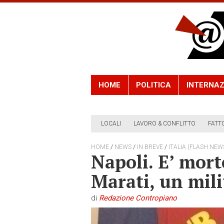
HOME
POLITICA
INTERNAZ
LOCALI
LAVORO & CONFLITTO
FATT
/
/
/
HOME
NEWS
IN BREVE
ITALIA (FLASH NEW
Napoli. E’ mor
Marati, un mil
di
Redazione Contropiano