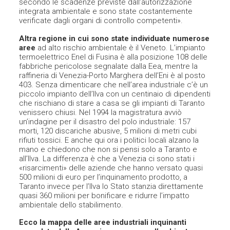
secondo le scadenze previste dall’autorizzazione
integrata ambientale e sono state costantemente
verificate dagli organi di controllo competenti».
Altra regione in cui sono state individuate numerose
aree
ad alto rischio ambientale è il Veneto. L’impianto
termoelettrico Enel di Fusina è alla posizione 108 delle
fabbriche pericolose segnalate dalla Eea, mentre la
raffineria di Venezia-Porto Marghera dell’Eni è al posto
403. Senza dimenticare che nell’area industriale c’è un
piccolo impianto dell’Ilva con un centinaio di dipendenti
che rischiano di stare a casa se gli impianti di Taranto
venissero chiusi. Nel 1994 la magistratura avviò
un’indagine per il disastro del polo industriale: 157
morti, 120 discariche abusive, 5 milioni di metri cubi
rifiuti tossici. E anche qui ora i politici locali alzano la
mano e chiedono che non si pensi solo a Taranto e
all’Ilva. La differenza è che a Venezia ci sono stati i
«risarcimenti» delle aziende che hanno versato quasi
500 milioni di euro per l’inquinamento prodotto, a
Taranto invece per l’Ilva lo Stato stanzia direttamente
quasi 360 milioni per bonificare e ridurre l’impatto
ambientale dello stabilimento.
Ecco la mappa delle aree industriali inquinanti