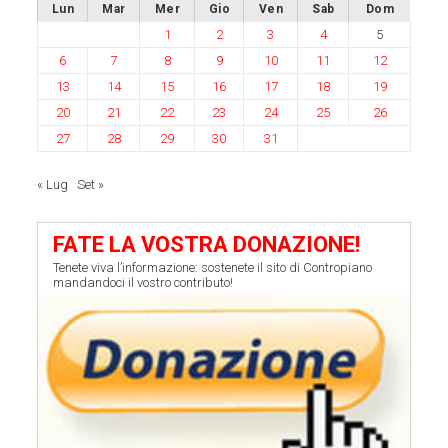
Lun
Mar
Mer
Gio
Ven
Sab
Dom
1
2
3
4
5
6
7
8
9
10
11
12
13
14
15
16
17
18
19
20
21
22
23
24
25
26
27
28
29
30
31
« Lug
Set »
FATE LA VOSTRA DONAZIONE!
Tenete viva l’informazione: sostenete il sito di Contropiano
mandandoci il vostro contributo!