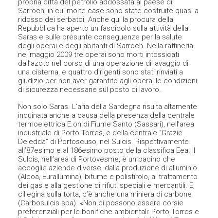
propria città del petrolio addossata al paese di
Sarroch, in cui molte case sono state costruite quasi a
ridosso dei serbatoi. Anche qui la procura della
Repubblica ha aperto un fascicolo sulla attività della
Saras e sulle presunte conseguenze per la salute
degli operai e degli abitanti di Sarroch. Nella raffineria
nel maggio 2009 tre operai sono morti intossicati
dall’azoto nel corso di una operazione di lavaggio di
una cisterna, e quattro dirigenti sono stati rinviati a
giudizio per non aver garantito agli operai le condizioni
di sicurezza necessarie sul posto di lavoro.
Non solo Saras. L’aria della Sardegna risulta altamente
inquinata anche a causa della presenza della centrale
termoelettrica E.on di Fiume Santo (Sassari), nell’area
industriale di Porto Torres, e della centrale “Grazie
Deledda” di Portoscuso, nel Sulcis. Rispettivamente
all’87esimo e al 186esimo posto della classifica Eea. Il
Sulcis, nell’area di Portovesme, è un bacino che
accoglie aziende diverse, dalla produzione di alluminio
(Alcoa, Eurallumina), bitume e polistirolo, al trattamento
dei gas e alla gestione di rifiuti speciali e mercantili. E,
ciliegina sulla torta, c’è anche una miniera di carbone
(Carbosulcis spa). «Non ci possono essere corsie
preferenziali per le bonifiche ambientali: Porto Torres e