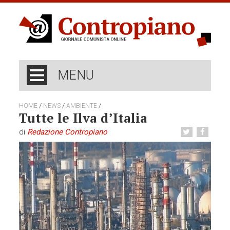
MENU
/
/
/
HOME
NEWS
AMBIENTE
Tutte le Ilva d’Italia
di
Redazione Contropiano