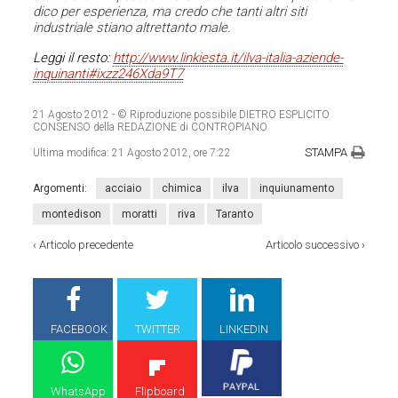
dico per esperienza, ma credo che tanti altri siti
industriale stiano altrettanto male.
Leggi il resto:
http://www.linkiesta.it/ilva-italia-aziende-
inquinanti#ixzz246Xda9T7
21 Agosto 2012
- © Riproduzione possibile DIETRO ESPLICITO
CONSENSO della REDAZIONE di CONTROPIANO
STAMPA
Ultima modifica:
21 Agosto 2012, ore 7:22
Argomenti:
acciaio
chimica
ilva
inquiunamento
montedison
moratti
riva
Taranto
‹
Articolo precedente
Articolo successivo
›
FACEBOOK
TWITTER
LINKEDIN
WhatsApp
Flipboard