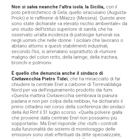
Non si salva neanche l’altra isola
,
la Sicilia,
con il
polo petrolchimico di Gela, quello siracusano (Augusta-
Priolo) e le raffinerie di Milazzo (Messina). Queste aree
sono state dichiarate «a elevato rischio ambientale» da
uno studio dell’Istituo superiore di sanità, che ha
osservato un’alta incidenza di patologie tumorali sia
negli uomini che nelle donne. I siciliani che lavorano o
abitano attorno a questi stabilimenti industriali,
secondo l’Iss, si ammalano soprattutto di «tumore
maligno del colon retto, della laringe, della trachea,
bronchi e polmoni».
È quello che denuncia anche il sindaco di
Civitavecchia Pietro Tidei
, che ha minacciato di far
chiudere la centrale Enel a carbone di Torrevaldaliga
Nord per via dell’inquinamento prodotto dai fumi.
«Questa mattina Civitavecchia sembrava la pianura
padana e non per colpa della nebbia», ha dichiarato il
primo cittadino nel corso della conferenza dei sindaci
della Asl Rmf il 31 luglio scorso. «Quella polvere gialla
che proviene dalla centrale Enel non possiamo più
sopportarla». Ma Enel risponde che «tutti i controlli
sulla funzionalità dei sistemi di monitoraggio delle
emissioni sono stati effettuati da ditte specializzate,