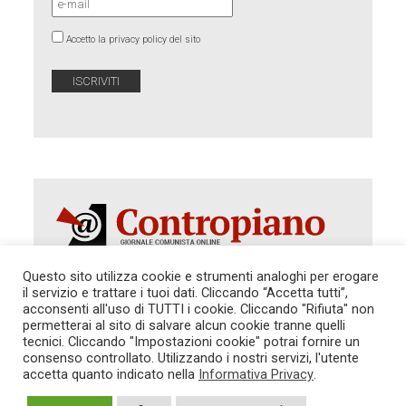
Accetto la privacy policy del sito
Questo sito utilizza cookie e strumenti analoghi per erogare
il servizio e trattare i tuoi dati. Cliccando “Accetta tutti”,
Autorizzazione del Tribunale di Roma 286 del 31
acconsenti all'uso di TUTTI i cookie. Cliccando "Rifiuta" non
dicembre 2014. Direttore Responsabile: Sergio
permetterai al sito di salvare alcun cookie tranne quelli
Cararo. Indirizzo: V.Casalbruciato 27- sc. B - 00159
tecnici. Cliccando "Impostazioni cookie" potrai fornire un
Roma -
consenso controllato. Utilizzando i nostri servizi, l'utente
Tel. 06.640.122.19 -
redazione@contropiano.org
accetta quanto indicato nella
Informativa Privacy
.
SOSTIENICI!
REDAZIONE
CONTATTI
TG CONTROPIANO
LINK CONSIGLIATI