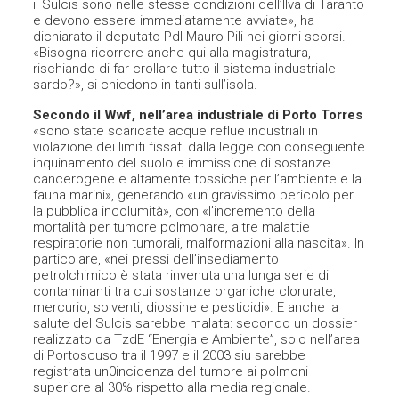
il Sulcis sono nelle stesse condizioni dell’Ilva di Taranto
e devono essere immediatamente avviate», ha
dichiarato il deputato Pdl Mauro Pili nei giorni scorsi.
«Bisogna ricorrere anche qui alla magistratura,
rischiando di far crollare tutto il sistema industriale
sardo?», si chiedono in tanti sull’isola.
Secondo il Wwf, nell’area industriale di Porto Torres
«sono state scaricate acque reflue industriali in
violazione dei limiti fissati dalla legge con conseguente
inquinamento del suolo e immissione di sostanze
cancerogene e altamente tossiche per l’ambiente e la
fauna marini», generando «un gravissimo pericolo per
la pubblica incolumità», con «l’incremento della
mortalità per tumore polmonare, altre malattie
respiratorie non tumorali, malformazioni alla nascita». In
particolare, «nei pressi dell’insediamento
petrolchimico è stata rinvenuta una lunga serie di
contaminanti tra cui sostanze organiche clorurate,
mercurio, solventi, diossine e pesticidi». E anche la
salute del Sulcis sarebbe malata: secondo un dossier
realizzato da TzdE “Energia e Ambiente”, solo nell’area
di Portoscuso tra il 1997 e il 2003 siu sarebbe
registrata un0incidenza del tumore ai polmoni
superiore al 30% rispetto alla media regionale.