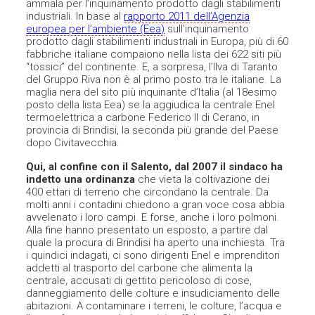
ammala per l’inquinamento prodotto dagli stabilimenti
industriali. In base al
rapporto 2011 dell’Agenzia
europea per l’ambiente (Eea)
sull’inquinamento
prodotto dagli stabilimenti industriali in Europa, più di 60
fabbriche italiane compaiono nella lista dei 622 siti più
“tossici” del continente. E, a sorpresa, l’Ilva di Taranto
del Gruppo Riva non è al primo posto tra le italiane. La
maglia nera del sito più inquinante d’Italia (al 18esimo
posto della lista Eea) se la aggiudica la centrale Enel
termoelettrica a carbone Federico II di Cerano, in
provincia di Brindisi, la seconda più grande del Paese
dopo Civitavecchia.
Qui, al confine con il Salento, dal 2007 il sindaco ha
indetto una ordinanza
che vieta la coltivazione dei
400 ettari di terreno che circondano la centrale. Da
molti anni i contadini chiedono a gran voce cosa abbia
avvelenato i loro campi. E forse, anche i loro polmoni.
Alla fine hanno presentato un esposto, a partire dal
quale la procura di Brindisi ha aperto una inchiesta. Tra
i quindici indagati, ci sono dirigenti Enel e imprenditori
addetti al trasporto del carbone che alimenta la
centrale, accusati di gettito pericoloso di cose,
danneggiamento delle colture e insudiciamento delle
abitazioni. A contaminare i terreni, le colture, l’acqua e