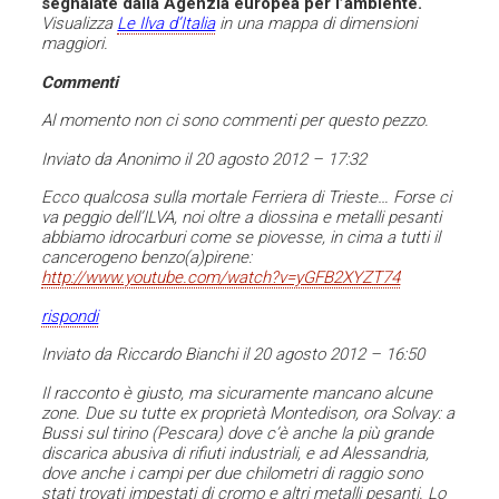
segnalate dalla Agenzia europea per l’ambiente.
Visualizza
Le Ilva d’Italia
in una mappa di dimensioni
maggiori.
Commenti
Al momento non ci sono commenti per questo pezzo.
Inviato da Anonimo il 20 agosto 2012 – 17:32
Ecco qualcosa sulla mortale Ferriera di Trieste… Forse ci
va peggio dell’ILVA, noi oltre a diossina e metalli pesanti
abbiamo idrocarburi come se piovesse, in cima a tutti il
cancerogeno benzo(a)pirene:
http://www.youtube.com/watch?v=yGFB2XYZT74
rispondi
Inviato da Riccardo Bianchi il 20 agosto 2012 – 16:50
Il racconto è giusto, ma sicuramente mancano alcune
zone. Due su tutte ex proprietà Montedison, ora Solvay: a
Bussi sul tirino (Pescara) dove c’è anche la più grande
discarica abusiva di rifiuti industriali, e ad Alessandria,
dove anche i campi per due chilometri di raggio sono
stati trovati impestati di cromo e altri metalli pesanti. Lo