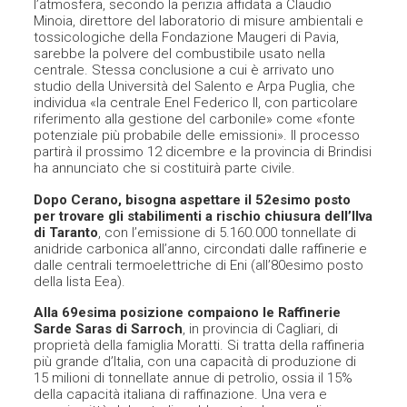
l’atmosfera, secondo la perizia affidata a Claudio
Minoia, direttore del laboratorio di misure ambientali e
tossicologiche della Fondazione Maugeri di Pavia,
sarebbe la polvere del combustibile usato nella
centrale. Stessa conclusione a cui è arrivato uno
studio della Università del Salento e Arpa Puglia, che
individua «la centrale Enel Federico II, con particolare
riferimento alla gestione del carbonile» come «fonte
potenziale più probabile delle emissioni». Il processo
partirà il prossimo 12 dicembre e la provincia di Brindisi
ha annunciato che si costituirà parte civile.
Dopo Cerano, bisogna aspettare il 52esimo posto
per trovare gli stabilimenti a rischio chiusura dell’Ilva
di Taranto
, con l’emissione di 5.160.000 tonnellate di
anidride carbonica all’anno, circondati dalle raffinerie e
dalle centrali termoelettriche di Eni (all’80esimo posto
della lista Eea).
Alla 69esima posizione compaiono le Raffinerie
Sarde Saras di Sarroch
, in provincia di Cagliari, di
proprietà della famiglia Moratti. Si tratta della raffineria
più grande d’Italia, con una capacità di produzione di
15 milioni di tonnellate annue di petrolio, ossia il 15%
della capacità italiana di raffinazione. Una vera e