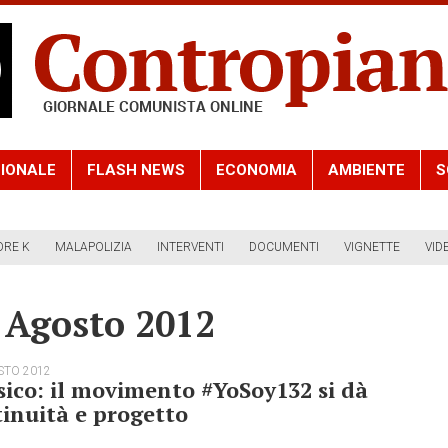
IONALE
FLASH NEWS
ECONOMIA
AMBIENTE
S
ORE K
MALAPOLIZIA
INTERVENTI
DOCUMENTI
VIGNETTE
VID
5 Agosto 2012
STO 2012
ico: il movimento #YoSoy132 si dà
inuità e progetto