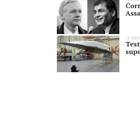
Corr
Ass
15 AGO
Test
sup