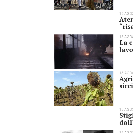
15 AGO
Aten
“ri
15 AGO
La c
lavo
15 AGO
Agri
sicc
15 AGO
Stig
dall
15 AGO