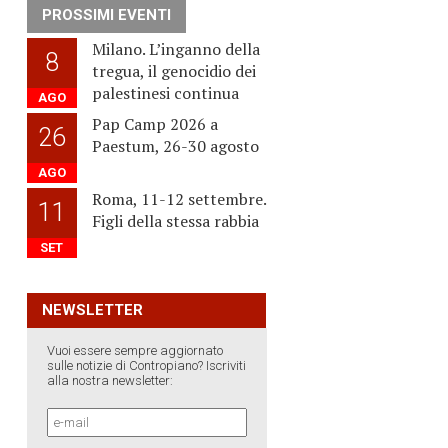
PROSSIMI EVENTI
Milano. L’inganno della
8
tregua, il genocidio dei
palestinesi continua
AGO
Pap Camp 2026 a
26
Paestum, 26-30 agosto
AGO
Roma, 11-12 settembre.
11
Figli della stessa rabbia
SET
NEWSLETTER
Vuoi essere sempre aggiornato
sulle notizie di Contropiano? Iscriviti
alla nostra newsletter: