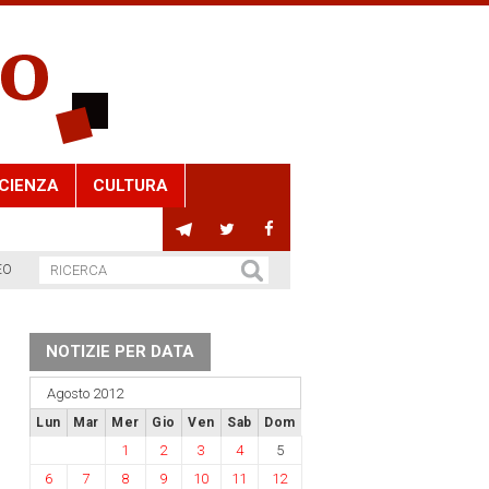
CIENZA
CULTURA
EO
NOTIZIE PER DATA
Agosto 2012
Lun
Mar
Mer
Gio
Ven
Sab
Dom
1
2
3
4
5
6
7
8
9
10
11
12