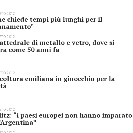
STO 2012
e chiede tempi più lunghi per il
sanamento”
STO 2012
attedrale di metallo e vetro, dove si
ra come 50 anni fa
STO 2012
coltura emiliana in ginocchio per la
ità
STO 2012
litz: “i paesi europei non hanno imparato
’Argentina”
STO 2012