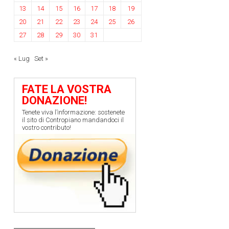
13
14
15
16
17
18
19
20
21
22
23
24
25
26
27
28
29
30
31
« Lug
Set »
FATE LA VOSTRA
DONAZIONE!
Tenete viva l’informazione: sostenete
il sito di Contropiano mandandoci il
vostro contributo!