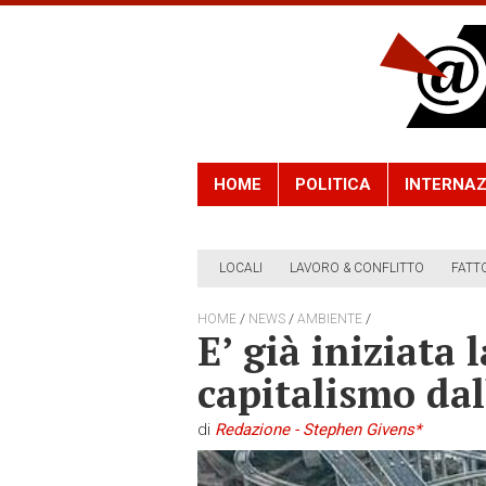
HOME
POLITICA
INTERNAZ
LOCALI
LAVORO & CONFLITTO
FATT
/
/
/
HOME
NEWS
AMBIENTE
E’ già iniziata l
capitalismo dal
di
Redazione - Stephen Givens*