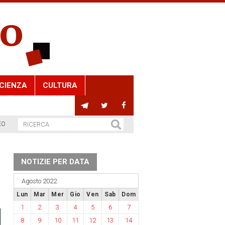
CIENZA
CULTURA
EO
NOTIZIE PER DATA
Agosto 2022
Lun
Mar
Mer
Gio
Ven
Sab
Dom
1
2
3
4
5
6
7
8
9
10
11
12
13
14