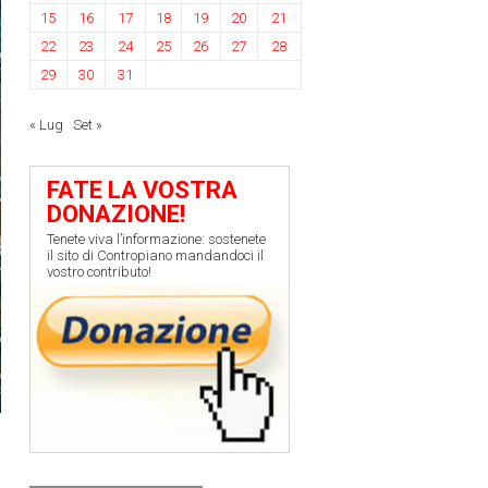
15
16
17
18
19
20
21
22
23
24
25
26
27
28
29
30
31
« Lug
Set »
FATE LA VOSTRA
DONAZIONE!
Tenete viva l’informazione: sostenete
il sito di Contropiano mandandoci il
vostro contributo!