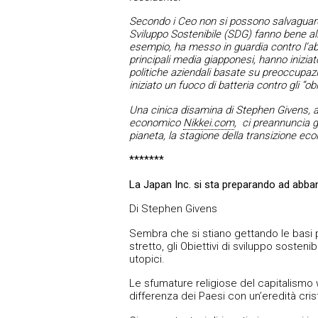
Secondo i Ceo non si possono salvaguardar
Sviluppo Sostenibile (SDG) fanno bene all’
esempio, ha messo in guardia contro l’ab
principali media giapponesi, hanno inizia
politiche aziendali basate su preoccupazi
iniziato un fuoco di batteria contro gli “obie
Una cinica disamina di Stephen Givens, a
economico
Nikkei.com
, ci preannuncia g
pianeta, la stagione della transizione eco
*******
La Japan Inc. si sta preparando ad abba
Di Stephen Givens
Sembra che si stiano gettando le basi p
stretto, gli Obiettivi di sviluppo sosteni
utopici.
Le sfumature religiose del capitalismo 
differenza dei Paesi con un’eredità cr