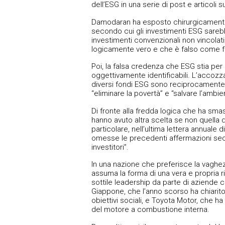
dell’ESG in una serie di post e articoli s
Damodaran ha esposto chirurgicamente le 
secondo cui gli investimenti ESG sarebbe
investimenti convenzionali non vincola
logicamente vero e che è falso come f
Poi, la falsa credenza che ESG stia per 
oggettivamente identificabili. L’accozza
diversi fondi ESG sono reciprocamente e i
“eliminare la povertà” e “salvare l’amb
Di fronte alla fredda logica che ha sma
hanno avuto altra scelta se non quella di
particolare, nell’ultima lettera annuale
omesse le precedenti affermazioni second
investitori”.
In una nazione che preferisce la vaghezza
assuma la forma di una vera e propria r
sottile leadership da parte di aziende c
Giappone, che l’anno scorso ha chiarito
obiettivi sociali, e Toyota Motor, che 
del motore a combustione interna.