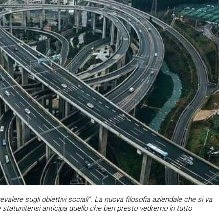
valere sugli obiettivi sociali”. La nuova filosofia aziendale che si va
 statunitensi anticipa quello che ben presto vedremo in tutto