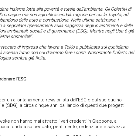
e insieme lotta alla povertà e tutela dell’ambiente. Gli Obiettivi di
immagine ma non agli utili aziendali, ragione per cui la Toyota, ad
bandono delle auto a combustione. Nelle ultime settimane, i
to a segnalare ripensamenti sulla saggezza degli investimenti e delle
oni ambientali, sociali e di governance (ESG). Mentre negli Usa è già
ttivi sostenibili”.
vvocato di impresa che lavora a Tokio e pubblicata sul quotidiano
li scenari futuri con cui dovremo fare i conti. Nonostante l’infarto del
logica sembra già finita.
ndonare l’ESG
er un allontanamento revisionista dall’ESG e dal suo cugino
bile (SDG), a circa cinque anni dal lancio di questi due progetti
woke non hanno mai attratto i veri credenti in Giappone, a
istiana fondata su peccato, pentimento, redenzione e salvezza.