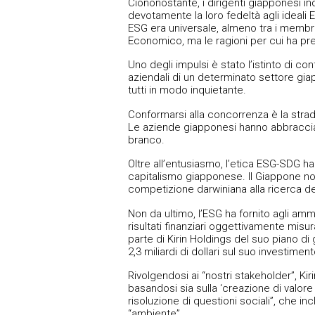
Ciononostante, i dirigenti giapponesi 
devotamente la loro fedeltà agli ideali E
ESG era universale, almeno tra i membr
Economico, ma le ragioni per cui ha pr
Uno degli impulsi è stato l’istinto di co
aziendali di un determinato settore giap
tutti in modo inquietante.
Conformarsi alla concorrenza è la strada
Le aziende giapponesi hanno abbracciato
branco.
Oltre all’entusiasmo, l’etica ESG-SDG ha
capitalismo giapponese. Il Giappone non
competizione darwiniana alla ricerca del
Non da ultimo, l’ESG ha fornito agli am
risultati finanziari oggettivamente mis
parte di Kirin Holdings del suo piano di 
2,3 miliardi di dollari sul suo investiment
Rivolgendosi ai “nostri stakeholder”, Kir
basandosi sia sulla ‘creazione di valore
risoluzione di questioni sociali”, che 
“ambiente”.