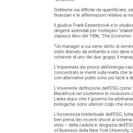
Sebbene sia difficile da quantificare, se
finanziari e le affermazioni relative ai 
Il giudice Frank Easterbrook e lo studios
dirigenti aziendali per molteplici “stake
classico libro del 1996, “The Economic
“Un manager a cui viene detto di servire
stato liberato da entrambi e non deve r
richieste di uno dei due gruppi, il manage
L’impennata dei prezzi dell’energia caus
concentrato le menti sulla realtà che la 
con alternative pulite sono più facili a di
L’irriverente definizione dell’ESG come “
BlackRock nel sostenere le risoluzioni de
Lanka dopo che il governo ha arbitrariam
biologiche, sono ulteriori colpi che in
L’incoerenza intellettuale dell’ESG, tu
ben prima dei recenti shock al sistema.
vista – della caduta in disgrazia dell’
of Business della New York University, 