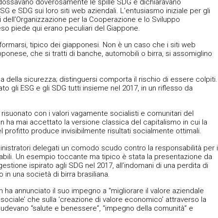
indossavano doverosamente le spille SDG e dichiaravano
SG e SDG sui loro siti web aziendali. L’entusiasmo iniziale per gli
i dell’Organizzazione per la Cooperazione e lo Sviluppo
eso piede qui erano peculiari del Giappone.
nformarsi, tipico dei giapponesi. Non è un caso che i siti web
ponese, che si tratti di banche, automobili o birra, si assomiglino
 della sicurezza; distinguersi comporta il rischio di essere colpiti.
 gli ESG e gli SDG tutti insieme nel 2017, in un riflesso da
 risuonato con i valori vagamente socialisti e comunitari del
 ha mai accettato la versione classica del capitalismo in cui la
 profitto produce invisibilmente risultati socialmente ottimali.
ministratori delegati un comodo scudo contro la responsabilità per i
urabili. Un esempio toccante ma tipico è stata la presentazione da
gestione ispirato agli SDG nel 2017, all’indomani di una perdita di
o in una società di birra brasiliana.
in ha annunciato il suo impegno a “migliorare il valore aziendale
 sociale’ che sulla ‘creazione di valore economico’ attraverso la
includevano “salute e benessere”, “impegno della comunità” e