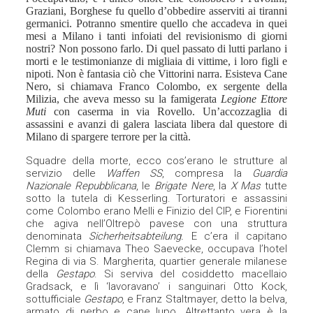
Graziani, Borghese fu quello d’obbedire asserviti ai tiranni
germanici. Potranno smentire quello che accadeva in quei
mesi a Milano i tanti infoiati del revisionismo di giorni
nostri? Non possono farlo.
Di quel passato di lutti parlano i
morti e le testimonianze di migliaia di vittime, i loro figli e
nipoti. Non è fantasia ciò che Vittorini narra. Esisteva Cane
Nero, si chiamava Franco Colombo, ex sergente della
Milizia, che aveva messo su la famigerata
Legione Ettore
Muti
con caserma in via Rovello. Un’accozzaglia di
assassini e avanzi di galera lasciata libera dal questore di
Milano di spargere terrore per la città.
Squadre della morte, ecco cos’erano le strutture al
servizio delle
Waffen SS
, compresa la
Guardia
Nazionale Repubblicana
, le
Brigate Nere
, la
X Mas
tutte
sotto la tutela di Kesserling. Torturatori e assassini
come Colombo erano Melli e Finizio del CIP, e Fiorentini
che agiva nell’Oltrepò pavese con una struttura
denominata
Sicherheitsabteilung.
E c’era il capitano
Clemm si chiamava Theo Saevecke, occupava l’hotel
Regina di via S. Margherita, quartier generale milanese
della
Gestapo
. Si serviva del cosiddetto macellaio
Gradsack, e lì ‘lavoravano’ i sanguinari Otto Kock,
sottufficiale
Gestapo
, e Franz Staltmayer, detto la belva,
armato di nerbo e cane lupo. Altrettanto vera è la