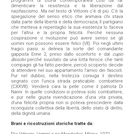
programmi di storia contemporanea così da far
dimenticare la resistenza e la liberazione dal
nazifascismo. Ma nel testo di Vittorini c’è di più. C’è la
spiegazione del senso etico che animava chi stava
dalla parte della libertà e della democrazia, Il partigiano
che metteva a repentaglio la sua esistenza lo faceva
per l’altrui e la propria felicità. Perché nessuna
cospirazione o rivoluzione può avere senso se gli
uomini non possono essere felici (VII). Poi negli ultimi
tragici passi si delinea la sorte del comandante
gappista Enne 2, preso dallo sconforto e dal
cupio
dissolvi
perché svuotato da una lotta feroce che tanti
compagni gli ha fatto perdere, perciò scoperto decide
di attendere nel suo appartamento l’arrivo dei fascisti.
Pur nel dubbio, nella tristezza coniuga il destino
segnato con l’unica strada praticabile: combattere
(CXXVIII). Venderà cara la pelle come il patriota Di
Nanni. In quelle condizioni si poteva solo combattere,
e pur nelle giusta rivendicazione d’una vita privata,
d’una felicità propria non si poteva prescindere dalla
riconquista collettiva della libertà, dello stato di diritto,
della dignità umana.
Brani e ricostruzioni storiche tratte da:
Elio Vittorini,
Uomini e no
, Mondadori, Milano, 1972