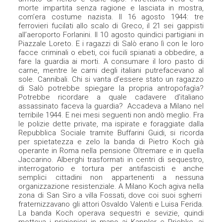
morte impartita senza ragione e lasciata in mostra,
com’era costume nazista. Il 16 agosto 1944: tre
ferrovieri fucilati allo scalo di Greco, il 21 sei gappisti
all’aeroporto Forlanini. Il 10 agosto quindici partigiani in
Piazzale Loreto. E i ragazzi di Salò erano lì con le loro
facce criminali o ebeti, coi fucili spianati a obbedire, a
fare la guardia ai morti. A consumare il loro pasto di
carne, mentre le carni degli italiani putrefacevano al
sole. Cannibali. Chi si vanta d’essere stato un ragazzo
di Salò potrebbe spiegare la propria antropofagìa?
Potrebbe ricordare a quale cadavere d’italiano
assassinato faceva la guardia? Accadeva a Milano nel
terribile 1944. E nei mesi seguenti non andò meglio. Fra
le polizie dette private, ma ispirate e foraggiate dalla
Repubblica Sociale tramite Buffarini Guidi, si ricorda
per spietatezza e zelo la banda di Pietro Koch già
operante in Roma nella pensione Oltremare e in quella
Jaccarino. Alberghi trasformati in centri di sequestro,
interrogatorio e tortura per antifascisti e anche
semplici cittadini non appartenenti a nessuna
organizzazione resistenziale. A Milano Koch agiva nella
zona di San Siro a villa Fossati, dove coi suoi sgherri
fraternizzavano gli attori Osvaldo Valenti e Luisa Ferida.
La banda Koch operava sequestri e sevizie, quindi