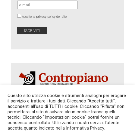
Accetto la privacy policy del sito
Questo sito utilizza cookie e strumenti analoghi per erogare
il servizio e trattare i tuoi dati. Cliccando “Accetta tutti”,
Autorizzazione del Tribunale di Roma 286 del 31
acconsenti all'uso di TUTTI i cookie. Cliccando "Rifiuta" non
dicembre 2014. Direttore Responsabile: Sergio
permetterai al sito di salvare alcun cookie tranne quelli
Cararo. Indirizzo: V.Casalbruciato 27- sc. B - 00159
tecnici. Cliccando "Impostazioni cookie" potrai fornire un
Roma -
consenso controllato. Utilizzando i nostri servizi, l'utente
Tel. 06.640.122.19 -
redazione@contropiano.org
accetta quanto indicato nella
Informativa Privacy
.
SOSTIENICI!
REDAZIONE
CONTATTI