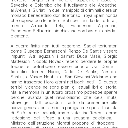
metteva i prigionieri in mano ai Kappler e Priebke, ai
Sevecke e Colombo che li fucilavano alle Ardeatine,
all’Arena, al Giuriati. In quel manipolo di criminali c’era un
monaco benedettino don Ildefonso Troya Epaminonda
che copriva con le note di Schubert le urla dei torturati,
mentre Armando Tela, Francesco Argentino,
Francesco Belluomini picchiavano con bastoni chiodati
e catene.
A guerra finita non tutti pagarono. Sadici torturatori
come Giuseppe Bernasconi, Renzo De Santis vissero
impuniti. Altri aguzzini i dalmati Duca Masè, Giorgio
Mattesich, Niccolò Novack fecero perdere le proprie
tracce e potrebbero essere ancora vivi. Come i
fiorentini Romeo Nucci, Carlo De Santis, Nestore
Santini, e Vasco Nebbiai di San Giovanni Valdarno che
hanno trascorso i loro giorni nei luoghi natii. Di queste
terribili vicende ne sono pieni gli attuali libri di storia.
Ma la memoria in un futuro prossimo potrebbe sparire
perché avanza quel revisionismo che cela, muta,
stravolge i fatti accaduti. Tanto da presentare alle
nuove generazioni la scelta partigiana e quella fascista
di Salò come casuali, immotivate, indifferenti come
l’adesione del tifoso a una squadra calcistica. Il
Ministro dell’Istruzione Moratti propone di ritoccare i