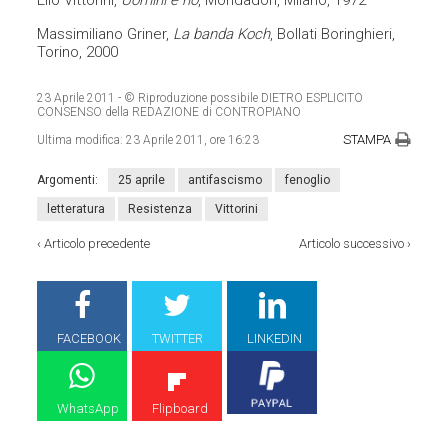
Massimiliano Griner,
La banda Koch
, Bollati Boringhieri,
Torino, 2000
23 Aprile 2011
- © Riproduzione possibile DIETRO ESPLICITO
CONSENSO della REDAZIONE di CONTROPIANO
STAMPA
Ultima modifica:
23 Aprile 2011, ore 16:23
Argomenti:
25 aprile
antifascismo
fenoglio
letteratura
Resistenza
Vittorini
‹
Articolo precedente
Articolo successivo
›
FACEBOOK
TWITTER
LINKEDIN
WhatsApp
Flipboard