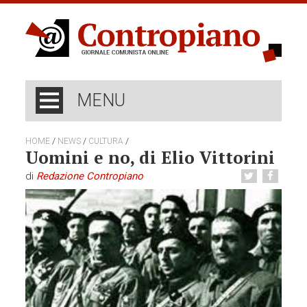
MENU
/
/
/
HOME
NEWS
CULTURA
Uomini e no, di Elio Vittorini
di
Redazione Contropiano