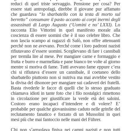
reduci di quel triste servaggio.
Pensione per cosa? Per
essere stati antropofagi, direbbe il giovane pur affamato
che guardava
“lo sbarbatello con la testa di morto sul
berretto” consumare il pasto accanto ai corpi inermi degli
assassinati di Largo Augusto (‘Uomini e no’ LXXI)
.
Lo
racconta Elio Vittorini in quel manifesto morale alla
coscienza di essere uomini che è il suo celebre libro. Che
non lascia scampo ai ragazzi di Salò, non offre attenuanti
perché non ne avevano. Perché come i loro padroni nazisti
rifiutavano d’essere uomini. Sceglievano di fare i cannibali
per tremila lire al mese. Per mangiare carne e formaggio e
frutta e burro e marmellata e pane bianco tre volte al giorno
mentre si moriva di fame. Tutti avevano fame eppure c’era
chi si rifiutava d’essere un cannibale, il coetaneo dello
sbarbatello piuttosto non si nutriva ma mai avrebbe vestito
la divisa del disonore per mangiare sui cadaveri dei fratelli.
Basta rivederle le facce di quelli che lo stesso graduato
chiamava idioti in tante foto che i filo nostalgici rimettono
in circolazione per giustificare la verde età dei saloini.
Costoro erano incapaci d’intendere e di volere? E’
probabile per qualche giovanissimo caduto nelle grinfie del
reclutamento fanatico e forzato di un Mussolini in quei
mesi più che mai fantoccio nelle mani del Führer.
Chi non s’arruolava finiva nei campi nazisti e non tutti