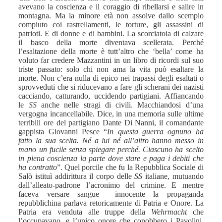
avevano la coscienza e il coraggio di ribellarsi e salire in
montagna. Ma la minore età non assolve dallo scempio
compiuto coi rastrellamenti, le torture, gli assassini di
patrioti. E di donne e di bambini. La scorciatoia di calzare
il basco della morte diventava scellerata. Perché
l’esaltazione della morte è tutt’altro che ‘bella’ come ha
voluto far credere Mazzantini in un libro di ricordi sul suo
triste passato: solo chi non ama la vita può esaltare la
morte.
Non c’era nulla di epico nei trapassi degli esaltati o
sprovveduti che si riducevano a fare gli scherani dei nazisti
cacciando, catturando, uccidendo partigiani. Affiancando
le
SS
anche nelle stragi di civili. Macchiandosi d’una
vergogna incancellabile. Dice, in una memoria sulle ultime
terribili ore del partigiano Dante Di Nanni, il comandante
gappista Giovanni Pesce “
In questa guerra ognuno ha
fatto la sua scelta. Né a lui né all’altro hanno messo in
mano un fucile senza spiegare perché. Ciascuno ha scelto
in piena coscienza la parte dove stare e paga i debiti che
ha contratto
”.
Quel porcile che fu la Repubblica Sociale di
Salò istituì addirittura il corpo delle
SS
italiane, mutuando
dall’alleato-padrone l’acronimo del crimine. E mentre
faceva versare sangue innocente la propaganda
repubblichina parlava retoricamente di Patria e Onore. La
Patria era venduta alle truppe della
Wehrmacht
che
l’occupavano, e l’unico onore che conobbero i Pavolini,