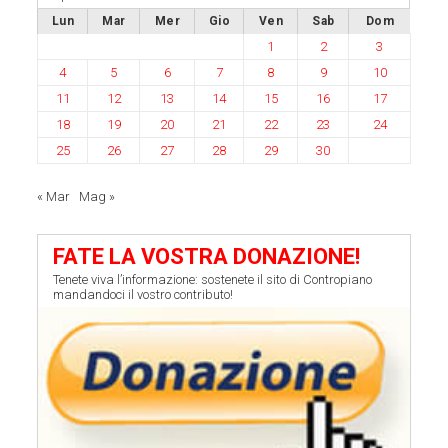
Lun
Mar
Mer
Gio
Ven
Sab
Dom
1
2
3
4
5
6
7
8
9
10
11
12
13
14
15
16
17
18
19
20
21
22
23
24
25
26
27
28
29
30
« Mar
Mag »
FATE LA VOSTRA DONAZIONE!
Tenete viva l’informazione: sostenete il sito di Contropiano
mandandoci il vostro contributo!