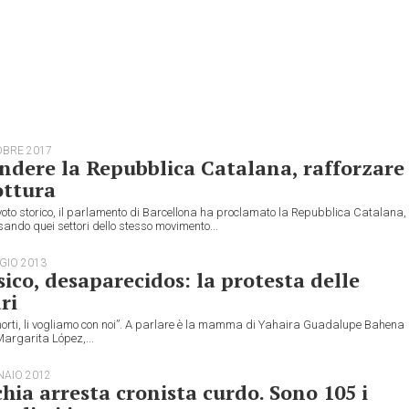
OBRE 2017
ndere la Repubblica Catalana, rafforzare
ottura
oto storico, il parlamento di Barcellona ha proclamato la Repubblica Catalana,
ando quei settori dello stesso movimento...
GIO 2013
ico, desaparecidos: la protesta delle
ri
 morti, li vogliamo con noi”. A parlare è la mamma di Yahaira Guadalupe Bahena
argarita López,...
NAIO 2012
hia arresta cronista curdo. Sono 105 i