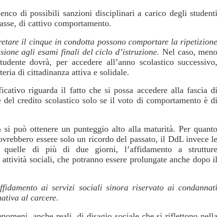
nco di possibili sanzioni disciplinari a carico degli student
lasse, di cattivo comportamento.
cretare il cinque in condotta possono comportare la ripetizion
ione agli esami finali del ciclo d’istruzione.
Nel caso, men
studente dovrà, per accedere all’anno scolastico successivo
eria di cittadinanza attiva e solidale.
cativo riguarda il fatto che si possa accedere alla fascia d
e del credito scolastico solo se il voto di comportamento è d
n si può ottenere un punteggio alto alla maturità. Per quant
ovrebbero essere solo un ricordo del passato, il DdL invece l
r quelle di più di due giorni, l’affidamento a struttur
attività sociali, che potranno essere prolungate anche dopo i
ffidamento ai servizi sociali sinora riservato ai condannat
ativa al carcere.
nomeni, anche reali, di disagio sociale che si riflettono nell