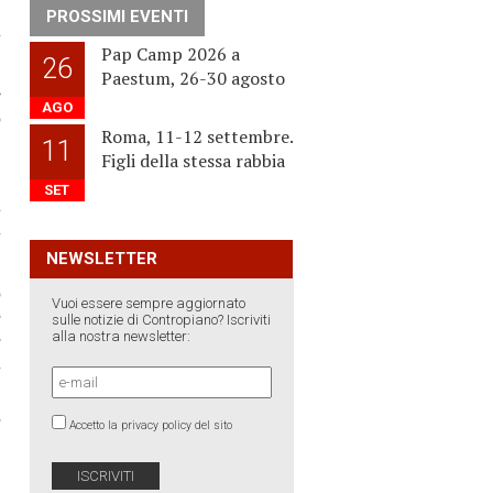
PROSSIMI EVENTI
i
Pap Camp 2026 a
26
Paestum, 26-30 agosto
e
AGO
o
Roma, 11-12 settembre.
,
11
Figli della stessa rabbia
SET
i
i
NEWSLETTER
o
Vuoi essere sempre aggiornato
e
sulle notizie di Contropiano? Iscriviti
e
alla nostra newsletter:
l
i
Accetto la privacy policy del sito
a