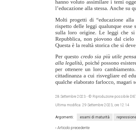
hanno voluto assimilare i temi ogget
l’educazione alla stessa. Anche su q
Molti progetti di “educazione alla l
rispetto delle leggi qualunque esse 
sulla loro origine. Le leggi che si
Repubblica, non piovono dal cielo m
Questa è la realtà storica che si deve
Per questo
credo sia più utile pens
alla legalità
, poiché possono esistere
per ottenere un loro cambiamento. 
cittadinanza a cui risvegliare ed ed
qualche elaborato farlocco, magari sc
28 Settembre 2023
- © Riproduzione possibile
Ultima modifica:
29 Settembre 2023, ore 12:14
Argomenti:
esami di maturità
repression
‹
Articolo precedente