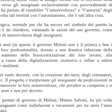
o verso gli insegnanti esclusivamente con provvedimenti d
ha parlato di ristabilire “l’autorevolezza” e “l’autorità” degl
ta tali termini con l’autoritarismo, che è tutt’altra cosa.
ogica, normale per chi ha ancora nel simbolo del partito l
’è da chiedersi, valutando le azioni del suo governo, com
 di autorevolezza degli insegnanti.
da anni (in questo il governo Meloni non è il primo) a fare 
oro professionalità, dovuto a una drastica riduzione dell
aumento della burocratizzazione del loro lavoro, all
 a causa della digitalizzazione ossessiva e infine a subir
 umilianti.
l ruolo docente, con la creazione dei tutor, degli orientatori
cc.
Il progetto è trasformare gli insegnanti da professionisti i
romuovere la loro autorevolezza, che peraltro si conquista e s
i anni e non per decreto
.
e partner di governo di Meloni, Matteo Salvini, ha più volt
insegnanti come nullafacenti e vacanzieri per tre mesi l’ann
uta).