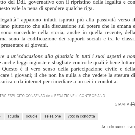
to del DdL governativo con il ripristino della legalità e co
uesto vale la pena di spendere qualche riga.
egalità” appaiono infatti ispirati più alla passività verso i
siano piuttosto che alla discussione sul potere che le emana 
 sono succedute nella storia, anche in quella recente, dell
a sono la codificazione dei rapporti sociali e tra le classi
 presentare ai giovani.
are a un’educazione alla giustizia
in tutti i suoi aspetti e no
 anche leggi ingiuste e sbagliate contro le quali è bene lottar
Questo è il vero senso della partecipazione civile e dell
ucare i giovani; il che non ha nulla a che vedere la stesura d
aricato da internet per rimediare a un sei in condotta.
 DIETRO ESPLICITO CONSENSO della REDAZIONE di CONTROPIANO
STAMPA
e
scuola
scuole
selezione
voto in condotta
Articolo successivo