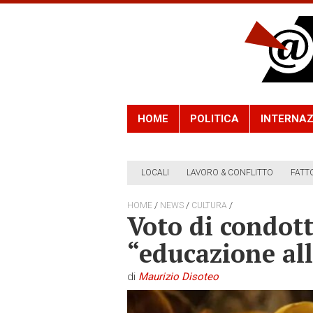
HOME
POLITICA
INTERNAZ
LOCALI
LAVORO & CONFLITTO
FATT
/
/
/
HOME
NEWS
CULTURA
Voto di condott
“educazione all
di
Maurizio Disoteo