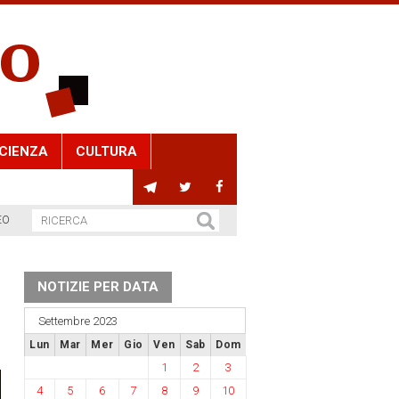
CIENZA
CULTURA
EO
NOTIZIE PER DATA
Settembre 2023
Lun
Mar
Mer
Gio
Ven
Sab
Dom
1
2
3
4
5
6
7
8
9
10