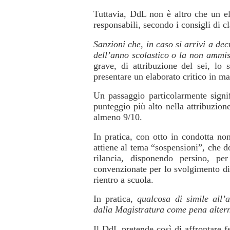
Tuttavia, DdL non è altro che un ele
responsabili, secondo i consigli di c
Sanzioni che, in caso si arrivi a de
dell’anno scolastico o la non ammiss
grave, di attribuzione del sei, lo 
presentare un elaborato critico in mat
Un passaggio particolarmente signifi
punteggio più alto nella attribuzion
almeno 9/10.
In pratica, con otto in condotta no
attiene al tema “sospensioni”, che d
rilancia, disponendo persino, pe
convenzionate per lo svolgimento di 
rientro a scuola.
In pratica,
qualcosa di simile all’a
dalla Magistratura come pena altern
Il DdL pretende così di affrontare fe