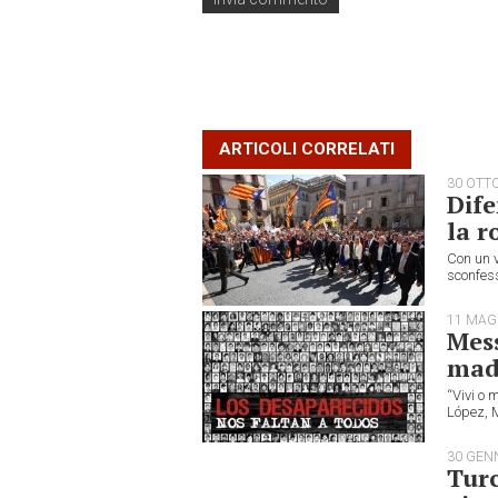
ARTICOLI CORRELATI
30 OTT
Dife
la r
Con un v
sconfess
11 MAG
Mess
mad
“Vivi o
López, M
30 GEN
Turc