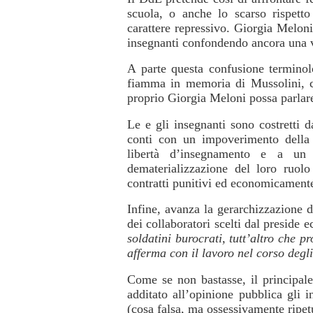
scuola, o anche lo scarso rispett
carattere repressivo. Giorgia Meloni 
insegnanti confondendo ancora una vol
A parte questa confusione terminol
fiamma in memoria di Mussolini, c
proprio Giorgia Meloni possa parlare
Le e gli insegnanti sono costretti 
conti con un impoverimento della l
libertà d’insegnamento e a un 
dematerializzazione del loro ruolo
contratti punitivi ed economicamente
Infine, avanza la gerarchizzazione de
dei collaboratori scelti dal preside e
soldatini burocrati, tutt’altro che p
afferma con il lavoro nel corso degl
Come se non bastasse, il principal
additato all’opinione pubblica gli 
(cosa falsa, ma ossessivamente ripet