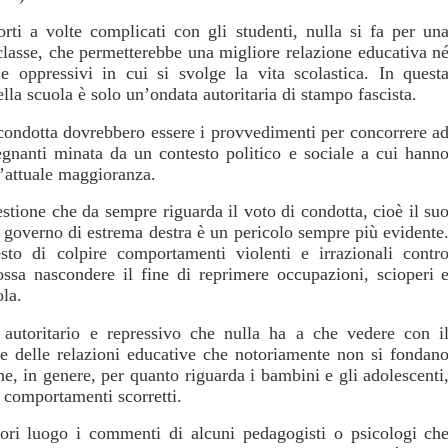
orti a volte complicati con gli studenti, nulla si fa per un
classe, che permetterebbe una migliore relazione educativa n
 e oppressivi in cui si svolge la vita scolastica. In quest
ella scuola è solo un’ondata autoritaria di stampo fascista.
 condotta dovrebbero essere i provvedimenti per concorrere a
egnanti minata da un contesto politico e sociale a cui hann
l’attuale maggioranza.
estione che da sempre riguarda il voto di condotta, cioè il su
 governo di estrema destra è un pericolo sempre più evidente
sto di colpire comportamenti violenti e irrazionali contr
ssa nascondere il fine di reprimere occupazioni, scioperi 
ola.
utoritario e repressivo che nulla ha a che vedere con i
 e delle relazioni educative che notoriamente non si fondan
he, in genere, per quanto riguarda i bambini e gli adolescenti
i comportamenti scorretti.
ri luogo i commenti di alcuni pedagogisti o psicologi ch