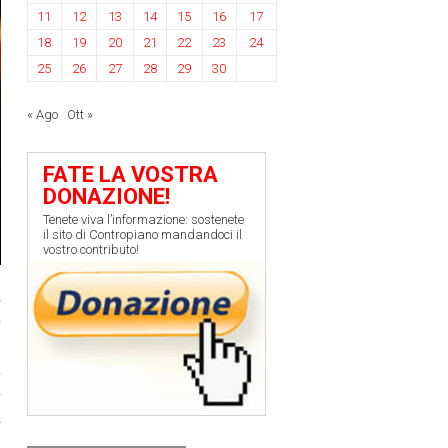
11
12
13
14
15
16
17
18
19
20
21
22
23
24
25
26
27
28
29
30
« Ago
Ott »
FATE LA VOSTRA
DONAZIONE!
Tenete viva l’informazione: sostenete
il sito di Contropiano mandandoci il
vostro contributo!
a
i
a
a
a