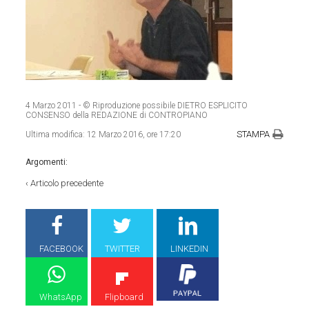
4 Marzo 2011
- © Riproduzione possibile DIETRO ESPLICITO
CONSENSO della REDAZIONE di CONTROPIANO
STAMPA
Ultima modifica:
12 Marzo 2016, ore 17:20
Argomenti:
‹
Articolo precedente
FACEBOOK
TWITTER
LINKEDIN
WhatsApp
Flipboard