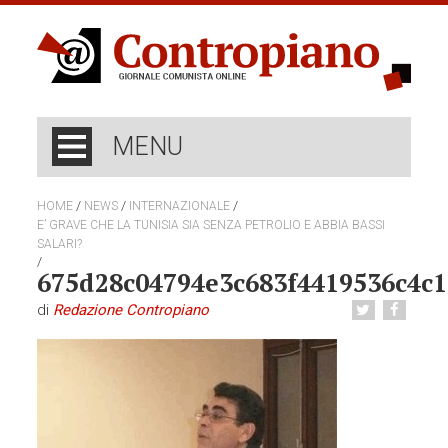
MENU
/
/
/
HOME
NEWS
INTERNAZIONALE
E’ GRAVE CHE LA TUNISIA SIA SENZA PETROLIO E ABBIA BASSI
SALARI?
/
675d28c04794e3c683f4419536c4c1
di
Redazione Contropiano