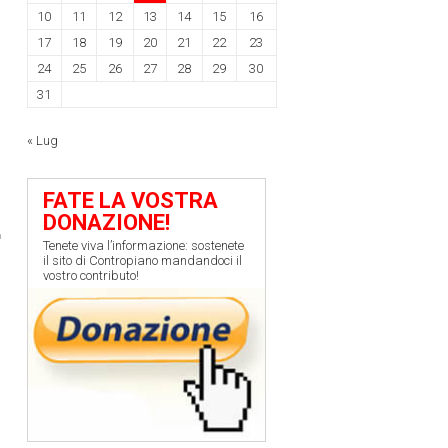
10
11
12
13
14
15
16
17
18
19
20
21
22
23
24
25
26
27
28
29
30
31
« Lug
FATE LA VOSTRA
DONAZIONE!
Tenete viva l’informazione: sostenete
il sito di Contropiano mandandoci il
vostro contributo!