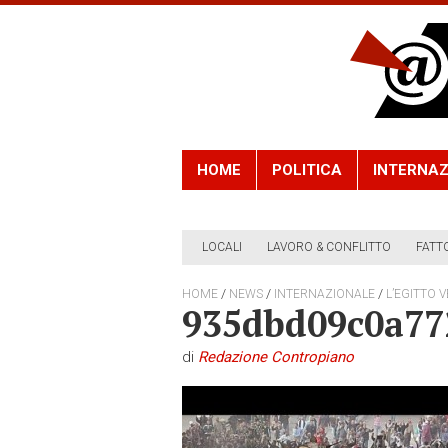
HOME
POLITICA
INTERNAZ
LOCALI
LAVORO & CONFLITTO
FATT
/
/
/
HOME
NEWS
INTERNAZIONALE
L’EGITTO 
935dbd09c0a77
di
Redazione Contropiano