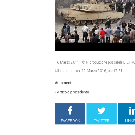
16 Marzo 2011
- © Riproduzione possibile DI
Ultima modifica:
12 Marzo 2016, ore 17:21
Argomenti:
‹
Articolo precedente
FACEBOOK
TWITTER
LINK