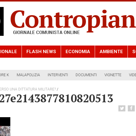
IONALE
FLASH NEWS
ECONOMIA
AMBIENTE
S
ORE K
MALAPOLIZIA
INTERVENTI
DOCUMENTI
VIGNETTE
VID
/
VERSO UNA DITTATURA MILITARE?
27e2143877810820513