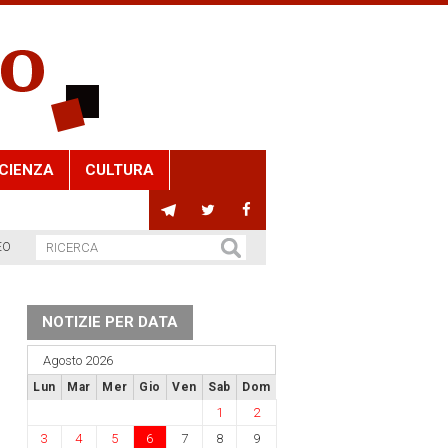
CIENZA
CULTURA
EO
NOTIZIE PER DATA
Agosto 2026
Lun
Mar
Mer
Gio
Ven
Sab
Dom
1
2
3
4
5
6
7
8
9