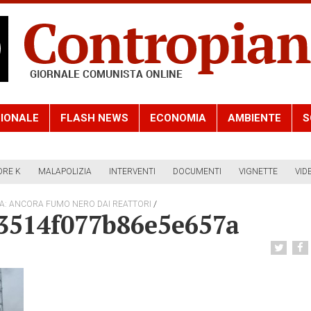
IONALE
FLASH NEWS
ECONOMIA
AMBIENTE
S
ORE K
MALAPOLIZIA
INTERVENTI
DOCUMENTI
VIGNETTE
VID
/
A: ANCORA FUMO NERO DAI REATTORI
53514f077b86e5e657a