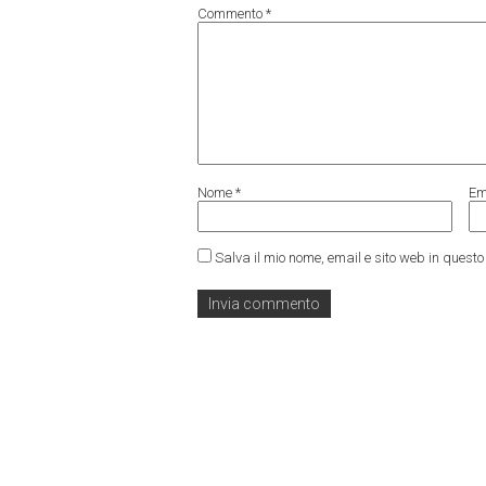
Commento
*
Nome
*
Em
Salva il mio nome, email e sito web in ques