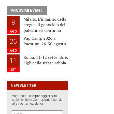
PROSSIMI EVENTI
Milano. L’inganno della
8
tregua, il genocidio dei
palestinesi continua
AGO
Pap Camp 2026 a
26
Paestum, 26-30 agosto
AGO
Roma, 11-12 settembre.
11
Figli della stessa rabbia
SET
NEWSLETTER
Vuoi essere sempre aggiornato
sulle notizie di Contropiano? Iscriviti
alla nostra newsletter: