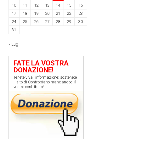
10
11
12
13
14
15
16
17
18
19
20
21
22
23
24
25
26
27
28
29
30
31
« Lug
FATE LA VOSTRA
DONAZIONE!
Tenete viva l’informazione: sostenete
il sito di Contropiano mandandoci il
vostro contributo!