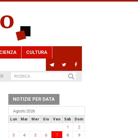
CIENZA
CULTURA
EO
NOTIZIE PER DATA
Agosto 2026
Lun
Mar
Mer
Gio
Ven
Sab
Dom
1
2
3
4
5
6
7
8
9