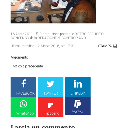
16 Aprile 2011
- © Riproduzione possibile DIETRO ESPLICITO
CONSENSO della REDAZIONE di CONTROPIANO
STAMPA
Ultima modifica:
12 Marzo 2016, ore 17:31
Argomenti:
‹
Articolo precedente
FACEBOOK
TWITTER
LINKEDIN
WhatsApp
Flipboard
Lascia un commento