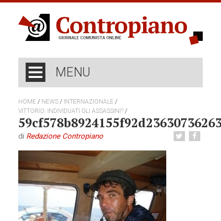
MENU
/
/
/
HOME
NEWS
INTERNAZIONALE
/
VITTORIO: INDIVIDUATI GLI ASSASSINI?
59cf578b8924155f92d2363073626
di
Redazione Contropiano