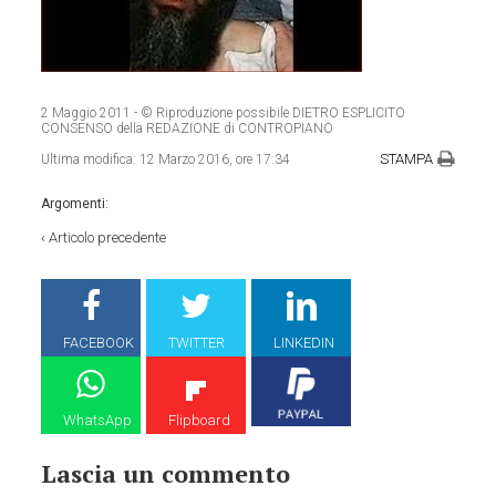
2 Maggio 2011
- © Riproduzione possibile DIETRO ESPLICITO
CONSENSO della REDAZIONE di CONTROPIANO
STAMPA
Ultima modifica:
12 Marzo 2016, ore 17:34
Argomenti:
‹
Articolo precedente
FACEBOOK
TWITTER
LINKEDIN
WhatsApp
Flipboard
Lascia un commento