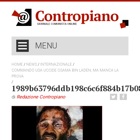
MENU
/
/
/
HOME
NEWS
INTERNAZIONALE
COMMANDO USA UCCIDE OSAMA BIN LADEN, MA MANCA LA
PROVA
/
1989b63796ddb198c6c6f884b17b0
di
Redazione Contropiano