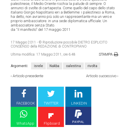
palestinese, il Medio Oriente rischia la palude di sempre. O
annunci di svolte di cartapesta. Come quello del capo dello stato
italiano Giorgio Napolitano ieri a Betlemme: i palestinesi a Roma,
ha detto, non avranno più solo un rappresentante ma un vero e
proprio ambasciatore. in una sede diplomatica ufficiale. Un
ambasciatore senza Stato.
da “il manifesto” del 17 maggio 2011
17 Maggio 2011
- © Riproduzione possibile DIETRO ESPLICITO
CONSENSO della REDAZIONE di CONTROPIANO
STAMPA
Ultima modifica:
17 Maggio 2011, ore 6:48
Argomenti:
isrele
Nakba
oalestina
rivolta
‹
Articolo precedente
Articolo successivo
›
FACEBOOK
TWITTER
LINKEDIN
WhatsApp
Flipboard