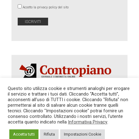
Accetto la privacy policy del sito
Questo sito utilizza cookie e strumenti analoghi per erogare
il servizio e trattare i tuoi dati. Cliccando “Accetta tutti”,
Autorizzazione del Tribunale di Roma 286 del 31
acconsenti all'uso di TUTTI i cookie. Cliccando "Rifiuta" non
dicembre 2014. Direttore Responsabile: Sergio
permetterai al sito di salvare alcun cookie tranne quelli
Cararo. Indirizzo: V.Casalbruciato 27- sc. B - 00159
tecnici. Cliccando "Impostazioni cookie" potrai fornire un
Roma -
consenso controllato. Utilizzando i nostri servizi, l'utente
Tel. 06.640.122.19 -
redazione@contropiano.org
accetta quanto indicato nella
Informativa Privacy
.
SOSTIENICI!
REDAZIONE
CONTATTI
TG CONTROPIANO
LINK CONSIGLIATI
Accetta tutti
Rifiuta
Impostazioni Cookie
PRIVACY
COOKIE POLICY