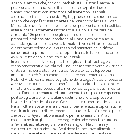
arabo-islamico e che, con ogni probabilità, illustrerà anche la
posizione americana verso il conflitto israelo-palestinese.
Vanno interpretati con attenzione nel frattempo i segnali
contradditori che arrivano dall’Egitto, paese centrale nel mondo
arabo, che dopo l’entusiasmante ribellione contro l’ex rais Hosni
Mubarak e aver fatto intravedere nuove posizioni anche in politica
estera, ora fa lentamente retromarcia. La polizia militare ha
arrestato 186 persone dopo gli scontri di domenica notte nei
pressi dell’ambasciata israeliana al Cairo. Poco prima nella
capitale egiziana si era svolta la visita di Amos Gilad (capo del
dipartimento politico e di sicurezza del ministero della difesa
israeliano), la prima di cui si sappia di un alto funzionario di Tel
Aviv in Egitto dopo la caduta di Mubarak.
In occasione della Nakba peraltro migliaia di attivisti egiziani si
erano concentrati ai valichi del Sinai per marciare verso la Striscia
di Gaza, ma sono stati fermati dall’esercito. Lo sviluppo più
importante però è la nomina del ministro degli esteri egiziano
Nabil el Arabi come nuovo segretario della Lega Araba al posto di
Amr Mussa. A una lettura superficiale, la scelta di el Arabi pare
mirata a dare una scossa alla moribonda Lega araba. In realtà
– dice l’analista Mouin Rabbani – «mette fuori gioco un esponente
politico egiziano che nelle ultime settimane si era espresso a
favore della fine del blocco di Gaza e per la riapertura del valico di
Rafah, oltre a sostenere la ripresa di piene relazioni diplomatiche
con l’Iran facendo irritare i monarchi sauditi». Non è un caso perciò
che proprio Riyadh abbia insistito per la nomina di el Arabi: in
modo da sottrargli il ministero degli esteri che dovrebbe andare
all’ex ambasciatore egiziano a Washington, Nabil Fahmy,
considerato un «moderato». Così dopo le speranze alimentate
dalle rivolta arabe anche in politica estera e sulla questione