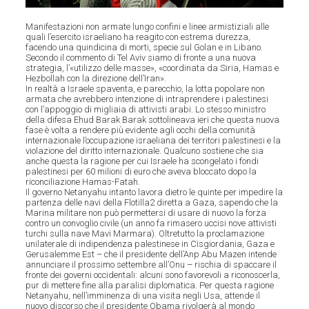
Manifestazioni non armate lungo confini e linee armistiziali alle
quali l’esercito israeliano ha reagito con estrema durezza,
facendo una quindicina di morti, specie sul Golan e in Libano.
Secondo il commento di Tel Aviv siamo di fronte a una nuova
strategia, l’«utilizzo delle masse», «coordinata da Siria, Hamas e
Hezbollah con la direzione dell’Iran».
In realtà a Israele spaventa, e parecchio, la lotta popolare non
armata che avrebbero intenzione di intraprendere i palestinesi
con l’appoggio di migliaia di attivisti arabi. Lo stesso ministro
della difesa Ehud Barak Barak sottolineava ieri che questa nuova
fase è volta a rendere più evidente agli occhi della comunità
internazionale l’occupazione israeliana dei territori palestinesi e la
violazione del diritto internazionale. Qualcuno sostiene che sia
anche questa la ragione per cui Israele ha scongelato i fondi
palestinesi per 60 milioni di euro che aveva bloccato dopo la
riconciliazione Hamas-Fatah.
Il governo Netanyahu intanto lavora dietro le quinte per impedire la
partenza delle navi della Flotilla2 diretta a Gaza, sapendo che la
Marina militare non può permettersi di usare di nuovo la forza
contro un convoglio civile (un anno fa rimasero uccisi nove attivisti
turchi sulla nave Mavi Marmara). Oltretutto la proclamazione
unilaterale di indipendenza palestinese in Cisgiordania, Gaza e
Gerusalemme Est – che il presidente dell’Anp Abu Mazen intende
annunciare il prossimo settembre all’Onu – rischia di spaccare il
fronte dei governi occidentali: alcuni sono favorevoli a riconoscerla,
pur di mettere fine alla paralisi diplomatica. Per questa ragione
Netanyahu, nell’imminenza di una visita negli Usa, attende il
nuovo discorso che il presidente Obama rivolgerà al mondo