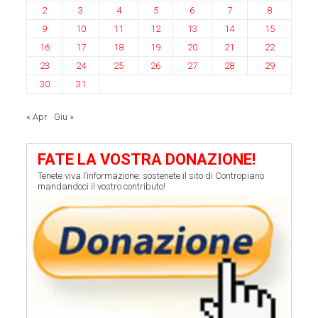
2
3
4
5
6
7
8
9
10
11
12
13
14
15
16
17
18
19
20
21
22
23
24
25
26
27
28
29
30
31
« Apr
Giu »
FATE LA VOSTRA DONAZIONE!
Tenete viva l’informazione: sostenete il sito di Contropiano
mandandoci il vostro contributo!