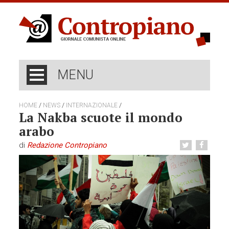
MENU
/
/
/
HOME
NEWS
INTERNAZIONALE
La Nakba scuote il mondo
arabo
di
Redazione Contropiano