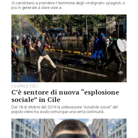
Si candidano a prendere il testimone degli «indignati» spagnoli, e
più in generale a dare voce a...
23 APRILE 2021
C’è sentore di nuova “esplosione
sociale” in Cile
Dal 18 di ottobre del 2019 la sollevazione “estallido social” del
popolo cileno ha avuto comunque una certa continuità...