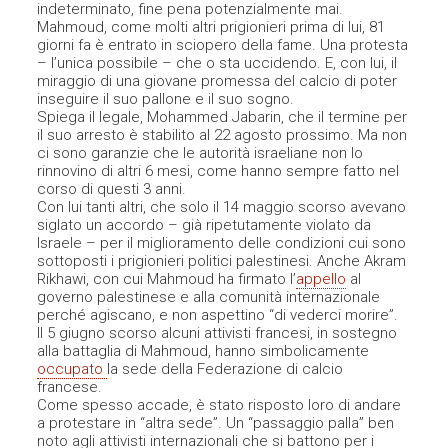
indeterminato, fine pena potenzialmente mai.
Mahmoud, come molti altri prigionieri prima di lui, 81
giorni fa è entrato in sciopero della fame. Una protesta
– l’unica possibile – che o sta uccidendo. E, con lui, il
miraggio di una giovane promessa del calcio di poter
inseguire il suo pallone e il suo sogno.
Spiega il legale, Mohammed Jabarin, che il termine per
il suo arresto è stabilito al 22 agosto prossimo. Ma non
ci sono garanzie che le autorità israeliane non lo
rinnovino di altri 6 mesi, come hanno sempre fatto nel
corso di questi 3 anni.
Con lui tanti altri, che solo il 14 maggio scorso avevano
siglato un accordo – già ripetutamente violato da
Israele – per il miglioramento delle condizioni cui sono
sottoposti i prigionieri politici palestinesi. Anche Akram
Rikhawi, con cui Mahmoud ha firmato l’
appello
al
governo palestinese e alla comunità internazionale
perché agiscano, e non aspettino “di vederci morire”.
Il 5 giugno scorso alcuni attivisti francesi, in sostegno
alla battaglia di Mahmoud, hanno simbolicamente
occupato
la sede della Federazione di calcio
francese.
Come spesso accade, è stato risposto loro di andare
a protestare in “altra sede”. Un “passaggio palla” ben
noto agli attivisti internazionali che si battono per i