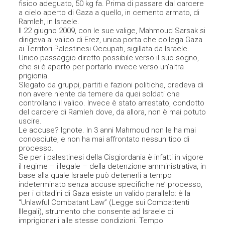
fisico adeguato, 50 kg fa. Prima di passare dal carcere
a cielo aperto di Gaza a quello, in cemento armato, di
Ramleh, in Israele.
Il 22 giugno 2009, con le sue valige, Mahmoud Sarsak si
dirigeva al valico di Erez, unica porta che collega Gaza
ai Territori Palestinesi Occupati, sigillata da Israele.
Unico passaggio diretto possibile verso il suo sogno,
che si è aperto per portarlo invece verso un’altra
prigionia.
Slegato da gruppi, partiti e fazioni politiche, credeva di
non avere niente da temere da quei soldati che
controllano il valico. Invece è stato arrestato, condotto
del carcere di Ramleh dove, da allora, non è mai potuto
uscire.
Le accuse? Ignote. In 3 anni Mahmoud non le ha mai
conosciute, e non ha mai affrontato nessun tipo di
processo.
Se per i palestinesi della Cisgiordania è infatti in vigore
il regime – illegale – della detenzione amministrativa, in
base alla quale Israele può detenerli a tempo
indeterminato senza accuse specifiche ne’ processo,
per i cittadini di Gaza esiste un valido parallelo: è la
“Unlawful Combatant Law” (Legge sui Combattenti
Illegali), strumento che consente ad Israele di
imprigionarli alle stesse condizioni. Tempo