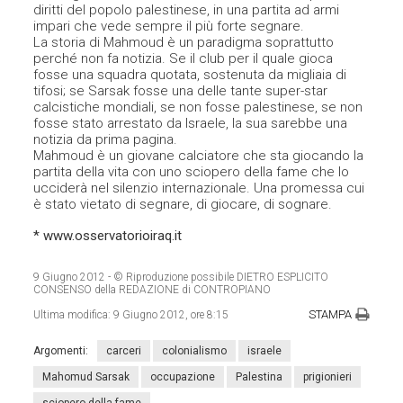
diritti del popolo palestinese, in una partita ad armi
impari che vede sempre il più forte segnare.
La storia di Mahmoud è un paradigma soprattutto
perché non fa notizia. Se il club per il quale gioca
fosse una squadra quotata, sostenuta da migliaia di
tifosi; se Sarsak fosse una delle tante super-star
calcistiche mondiali, se non fosse palestinese, se non
fosse stato arrestato da Israele, la sua sarebbe una
notizia da prima pagina.
Mahmoud è un giovane calciatore che sta giocando la
partita della vita con uno sciopero della fame che lo
ucciderà nel silenzio internazionale. Una promessa cui
è stato vietato di segnare, di giocare, di sognare.
* www.osservatorioiraq.it
9 Giugno 2012
- © Riproduzione possibile DIETRO ESPLICITO
CONSENSO della REDAZIONE di CONTROPIANO
STAMPA
Ultima modifica:
9 Giugno 2012, ore 8:15
Argomenti:
carceri
colonialismo
israele
Mahomud Sarsak
occupazione
Palestina
prigionieri