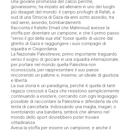
Una giovane promessa del calcio perché,
giovanissimo, ha iniziato ad allenarsi in uno dei luoghi
più disagiati del mondo: il campo profughi di Rafah, a
sud di una Striscia di Gaza da anni sotto assedio, tra
raid aerei, assedio, bombardamenti.
Racconta il fratello Emad che Mahmoud avesse la
stoffa per diventare un campione, e che il primo passo
“verso il gol della sua vita” fosse quello di uscire dal
ghetto di Gaza e raggiungere i suoi compagni di
squadra in Cisgiordania.
La Nazionale Palestinese, primo importante traguardo
verso il sogno di giocare in una squadra internazionale,
per portare nel mondo quella Palestina non
riconosciuta, per rappresentare il suo paese
rincorrendo un pallone e, insieme, un ideale di giustizia
e libertà.
La sua storia è un paradigma, perché è quella di tanti
ragazzi cresciuti a Gaza che resistono semplicemente
continuando a esistere, cercando con ogni linguaggio
possibile di raccontare la Palestina e difenderla da chi
tenta di cancellarla. Indossando una maglia, magari, o
sventolando una bandiera, simboli che almeno nel
mondo dello sport dovrebbero poter trovare
cittadinanza.
Aveva la stoffa per essere un campione, e anche il