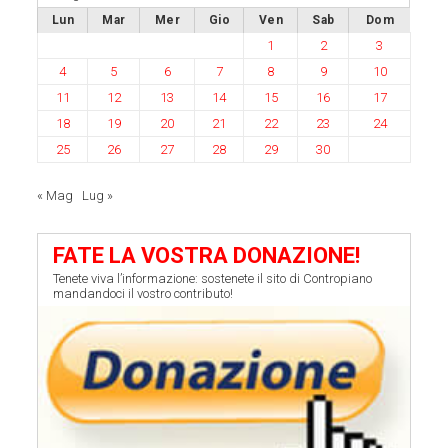
Lun
Mar
Mer
Gio
Ven
Sab
Dom
1
2
3
4
5
6
7
8
9
10
11
12
13
14
15
16
17
18
19
20
21
22
23
24
25
26
27
28
29
30
« Mag
Lug »
FATE LA VOSTRA DONAZIONE!
Tenete viva l’informazione: sostenete il sito di Contropiano
mandandoci il vostro contributo!