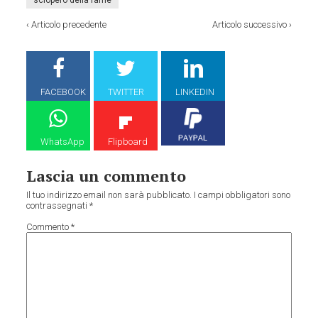
sciopero della fame
‹
Articolo precedente
Articolo successivo
›
FACEBOOK
TWITTER
LINKEDIN
WhatsApp
Flipboard
Lascia un commento
Il tuo indirizzo email non sarà pubblicato.
I campi obbligatori sono
contrassegnati
*
Commento
*