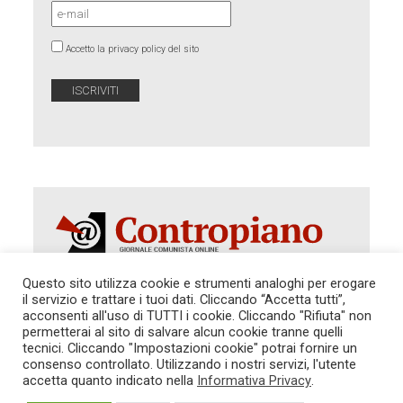
Accetto la privacy policy del sito
Questo sito utilizza cookie e strumenti analoghi per erogare
il servizio e trattare i tuoi dati. Cliccando “Accetta tutti”,
acconsenti all'uso di TUTTI i cookie. Cliccando "Rifiuta" non
Autorizzazione del Tribunale di Roma 286 del 31
dicembre 2014. Direttore Responsabile: Sergio
permetterai al sito di salvare alcun cookie tranne quelli
Cararo. Indirizzo: V.Casalbruciato 27- sc. B - 00159
tecnici. Cliccando "Impostazioni cookie" potrai fornire un
Roma -
consenso controllato. Utilizzando i nostri servizi, l'utente
Tel. 06.640.122.19 -
redazione@contropiano.org
accetta quanto indicato nella
Informativa Privacy
.
SOSTIENICI!
REDAZIONE
CONTATTI