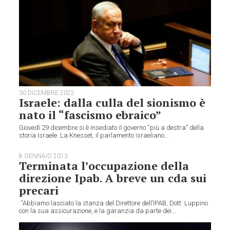
30 DICEMBRE 2022
Israele: dalla culla del sionismo è
nato il “fascismo ebraico”
Giovedì 29 dicembre si è insediato il governo “più a destra” della
storia Israele. La Knesset, il parlamento israeliano...
8 GENNAIO 2013
Terminata l’occupazione della
direzione Ipab. A breve un cda sui
precari
“Abbiamo lasciato la stanza del Direttore dell’IPAB, Dott. Luppino
con la sua assicurazione, e la garanzia da parte dei...