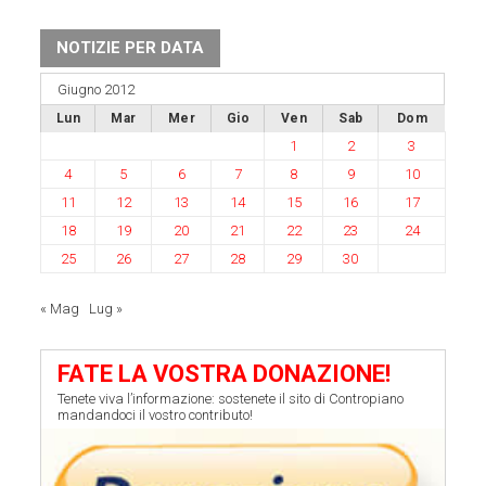
NOTIZIE PER DATA
Giugno 2012
Lun
Mar
Mer
Gio
Ven
Sab
Dom
1
2
3
4
5
6
7
8
9
10
11
12
13
14
15
16
17
18
19
20
21
22
23
24
25
26
27
28
29
30
« Mag
Lug »
FATE LA VOSTRA DONAZIONE!
Tenete viva l’informazione: sostenete il sito di Contropiano
mandandoci il vostro contributo!