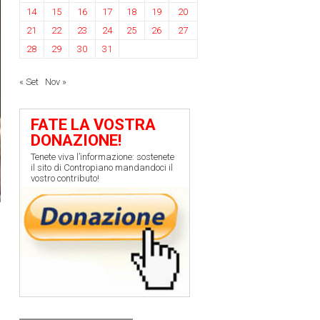
14
15
16
17
18
19
20
21
22
23
24
25
26
27
28
29
30
31
« Set
Nov »
FATE LA VOSTRA
DONAZIONE!
Tenete viva l’informazione: sostenete
il sito di Contropiano mandandoci il
vostro contributo!
0