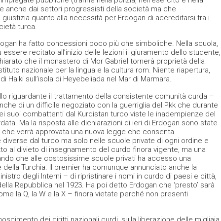
e anche dai settori progressisti della società ma che
giustizia quanto alla necessità per Erdogan di accreditarsi tra i
ocietà turca.
Erdogan ha fatto concessioni poco più che simboliche. Nella scuola,
 essere recitato all’inizio delle lezioni il giuramento dello studente,
hiarato che il monastero di Mor Gabriel tornerà proprietà della
stituto nazionale per la lingua e la cultura rom. Niente riapertura,
i Halki sull’isola di Heyebeliada nel Mar di Marmara.
ello riguardante il trattamento della consistente comunità curda –
anche di un difficile negoziato con la guerriglia del Pkk che durante
o dei suoi combattenti dal Kurdistan turco viste le inadempienze del
ta. Ma la risposta alle dichiarazioni di ieri di Erdogan sono state
to che verrà approvata una nuova legge che consenta
e diverse dal turco ma solo nelle scuole private di ogni ordine e
o al divieto di insegnamento del curdo finora vigente, ma una
do che alle costosissime scuole privati ha accesso una
e della Turchia. Il premier ha comunque annunciato anche la
stro degli Interni – di ripristinare i nomi in curdo di paesi e città,
della Repubblica nel 1923. Ha poi detto Erdogan che ‘presto’ sarà
ome la Q, la W e la X – finora vietate perché non presenti
oscimento dei diritti nazionali curdi, sulla liberazione delle migliaia