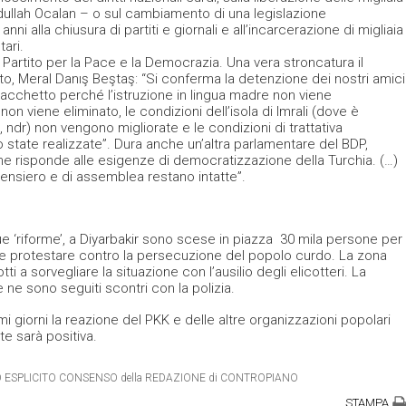
 Abdullah Ocalan – o sul cambiamento di una legislazione
nni alla chiusura di partiti e giornali e all’incarcerazione di migliaia
tari.
l Partito per la Pace e la Democrazia. Una vera stroncatura il
o, Meral Danış Beştaş: “Si conferma la detenzione dei nostri amici
cchetto perché l’istruzione in lingua madre non viene
on viene eliminato, le condizioni dell’isola di Imrali (dove è
 ndr) non vengono migliorate e le condizioni di trattativa
state realizzate”. Dura anche un’altra parlamentare del BDP,
he risponde alle esigenze di democratizzazione della Turchia. (…)
i pensiero e di assemblea restano intatte”.
ue ‘riforme’, a Diyarbakir sono scese in piazza 30 mila persone per
n e protestare contro la persecuzione del popolo curdo. La zona
ti a sorvegliare la situazione con l’ausilio degli elicotteri. La
e ne sono seguiti scontri con la polizia.
mi giorni la reazione del PKK e delle altre organizzazioni popolari
te sarà positiva.
ETRO ESPLICITO CONSENSO della REDAZIONE di CONTROPIANO
STAMPA