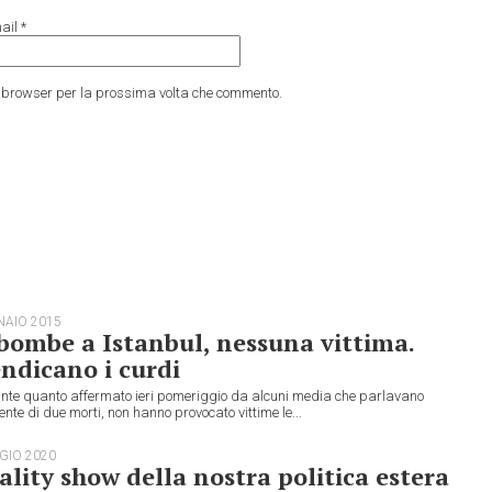
ail
*
to browser per la prossima volta che commento.
NAIO 2015
bombe a Istanbul, nessuna vittima.
ndicano i curdi
nte quanto affermato ieri pomeriggio da alcuni media che parlavano
ente di due morti, non hanno provocato vittime le...
GIO 2020
eality show della nostra politica estera