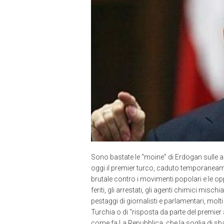
Sono bastate le “moine” di Erdogan sulle ap
oggi il premier turco, caduto temporaneam
brutale contro i movimenti popolari e le opp
feriti, gli arrestati, gli agenti chimici misch
pestaggi di giornalisti e parlamentari, mol
Turchia o di “risposta da parte del premier
come fa La Repubblica, che la soglia di sb