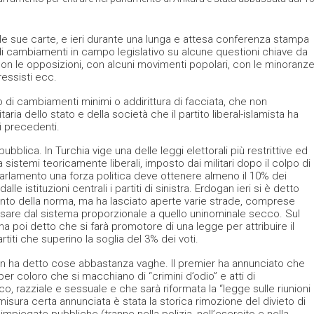
 le sue carte, e ieri durante una lunga e attesa conferenza stampa
 cambiamenti in campo legislativo su alcune questioni chiave da
con le opposizioni, con alcuni movimenti popolari, con le minoranz
gressisti ecc.
 di cambiamenti minimi o addirittura di facciata, che non
ria dello stato e della società che il partito liberal-islamista ha
i precedenti.
blica. In Turchia vige una delle leggi elettorali più restrittive ed
sistemi teoricamente liberali, imposto dai militari dopo il colpo di
 Parlamento una forza politica deve ottenere almeno il 10% dei
le istituzioni centrali i partiti di sinistra. Erdogan ieri si è detto
nto della norma, ma ha lasciato aperte varie strade, comprese
ssare dal sistema proporzionale a quello uninominale secco. Sul
 ha poi detto che si farà promotore di una legge per attribuire il
iti che superino la soglia del 3% dei voti.
gan ha detto cose abbastanza vaghe. Il premier ha annunciato che
r coloro che si macchiano di “crimini d’odio” e atti di
co, razziale e sessuale e che sarà riformata la “legge sulle riunioni
misura certa annunciata è stata la storica rimozione del divieto di
e impiegate pubbliche (tranne nella polizia, nell’esercito e nella