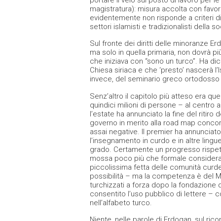
magistratura): misura accolta con favor
evidentemente non risponde a criteri di 
settori islamisti e tradizionalisti della s
Sul fronte dei diritti delle minoranze 
ma solo in quella primaria, non dovrà più
che iniziava con “sono un turco”. Ha dic
Chiesa siriaca e che ‘presto’ nascerà l’I
invece, del seminario greco ortodosso d
Senz’altro il capitolo più atteso era qu
quindici milioni di persone – al centro 
l’estate ha annunciato la fine del ritir
governo in merito alla road map concorda
assai negative. Il premier ha annuncia
l’insegnamento in curdo e in altre lingu
grado. Certamente un progresso rispett
mossa poco più che formale consideran
piccolissima fetta delle comunità curd
possibilità – ma la competenza è del Mini
turchizzati a forza dopo la fondazione 
consentito l’uso pubblico di lettere – c
nell’alfabeto turco.
Niente, nelle parole di Erdogan, sul ricon