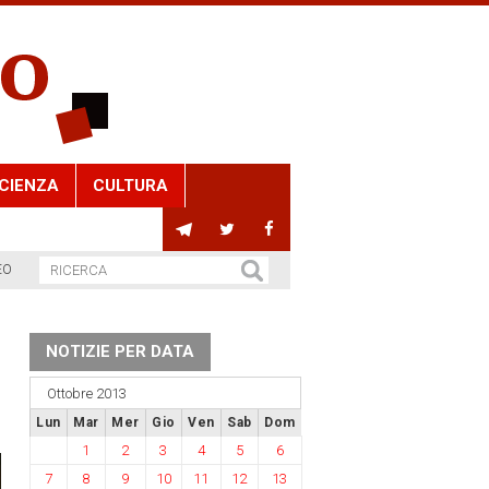
CIENZA
CULTURA
EO
NOTIZIE PER DATA
Ottobre 2013
Lun
Mar
Mer
Gio
Ven
Sab
Dom
1
2
3
4
5
6
7
8
9
10
11
12
13