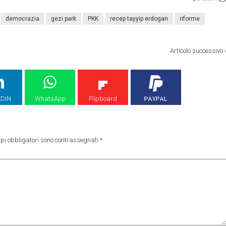
democrazia
gezi park
PKK
recep tayyip erdogan
riforme
Articolo successivo
EDIN
WhatsApp
Flipboard
pi obbligatori sono contrassegnati
*