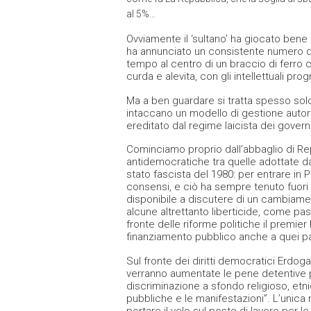
al 5%…
Ovviamente il ‘sultano’ ha giocato bene
ha annunciato un consistente numero di
tempo al centro di un braccio di ferro 
curda e alevita, con gli intellettuali pro
Ma a ben guardare si tratta spesso solo
intaccano un modello di gestione autorita
ereditato dal regime laicista dei govern
Cominciamo proprio dall’abbaglio di Repub
antidemocratiche tra quelle adottate da 
stato fascista del 1980: per entrare in
consensi, e ciò ha sempre tenuto fuori dal
disponibile a discutere di un cambiame
alcune altrettanto liberticide, come pa
fronte delle riforme politiche il premier
finanziamento pubblico anche a quei part
Sul fronte dei diritti democratici Erdo
verranno aumentate le pene detentive pe
discriminazione a sfondo religioso, etni
pubbliche e le manifestazioni”. L’unica 
portare il velo sul posto di lavoro per l