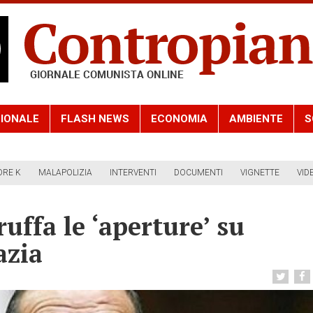
IONALE
FLASH NEWS
ECONOMIA
AMBIENTE
S
ORE K
MALAPOLIZIA
INTERVENTI
DOCUMENTI
VIGNETTE
VID
uffa le ‘aperture’ su
azia