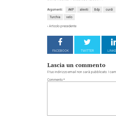
Argomenti:
AKP
aleviti
Bdp
curdi
Turchia
velo
‹
Articolo precedente
FACEBOOK
TWITTER
LINK
Lascia un commento
Il tuo indirizzo email non sarà pubblicato.
I cam
Commento
*