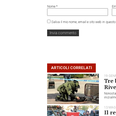
Nome
*
Em
Salva il mio nome, email e sito web in ques
ARTICOLI CORRELATI
19 GEN
Tre 
Rive
Nonosta
inizialm
13 MAG
Il r