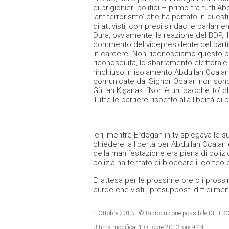
di prigionieri politici – primo tra tutti
‘antiterrorismo’ che ha portato in questi a
di attivisti, compresi sindaci e parlamen
Dura, ovviamente, la reazione del BDP, i
commento del vicepresidente del partit
in carcere. Non riconosciamo questo pa
riconosciuta, lo sbarramento elettorale n
rinchiuso in isolamento Abdullah Ocalan,
comunicate dal Signor Ocalan non sono 
Gültan Kışanak: “Non è un ‘pacchetto’ c
Tutte le barriere rispetto alla libertà d
Ieri, mentre Erdogan in tv spiegava le s
chiedere la libertà per Abdullah Ocala
della manifestazione era piena di poliziot
polizia ha tentato di bloccare il corteo 
E’ attesa per le prossime ore o i prossi
curde che visti i presupposti difficilmen
1 Ottobre 2013
- © Riproduzione possibile DI
Ultima modifica:
1 Ottobre 2013, ore 9:44