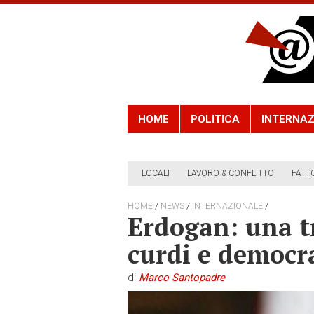
HOME
POLITICA
INTERNAZ
LOCALI
LAVORO & CONFLITTO
FATT
/
/
/
HOME
NEWS
INTERNAZIONALE
Erdogan: una tr
curdi e democr
di
Marco Santopadre