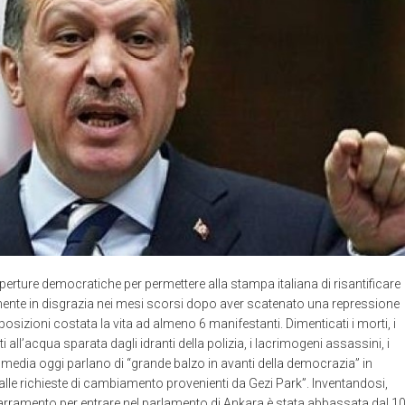
erture democratiche per permettere alla stampa italiana di risantificare
ente in disgrazia nei mesi scorsi dopo aver scatenato una repressione
osizioni costata la vita ad almeno 6 manifestanti. Dimenticati i morti, i
iati all’acqua sparata dagli idranti della polizia, i lacrimogeni assassini, i
ti media oggi parlano di “grande balzo in avanti della democrazia” in
 alle richieste di cambiamento provenienti da Gezi Park”. Inventandosi,
arramento per entrare nel parlamento di Ankara è stata abbassata dal 1