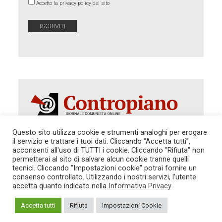
Accetto la privacy policy del sito
Questo sito utilizza cookie e strumenti analoghi per erogare
il servizio e trattare i tuoi dati. Cliccando “Accetta tutti”,
acconsenti all'uso di TUTTI i cookie. Cliccando "Rifiuta" non
Autorizzazione del Tribunale di Roma 286 del 31
dicembre 2014. Direttore Responsabile: Sergio
permetterai al sito di salvare alcun cookie tranne quelli
Cararo. Indirizzo: V.Casalbruciato 27- sc. B - 00159
tecnici. Cliccando "Impostazioni cookie" potrai fornire un
Roma -
consenso controllato. Utilizzando i nostri servizi, l'utente
Tel. 06.640.122.19 -
redazione@contropiano.org
accetta quanto indicato nella
Informativa Privacy
.
SOSTIENICI!
REDAZIONE
CONTATTI
TG CONTROPIANO
LINK CONSIGLIATI
Accetta tutti
Rifiuta
Impostazioni Cookie
PRIVACY
COOKIE POLICY