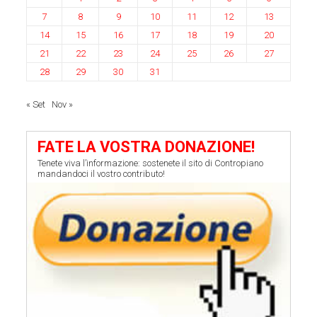
7
8
9
10
11
12
13
14
15
16
17
18
19
20
21
22
23
24
25
26
27
28
29
30
31
« Set
Nov »
FATE LA VOSTRA DONAZIONE!
Tenete viva l’informazione: sostenete il sito di Contropiano
mandandoci il vostro contributo!