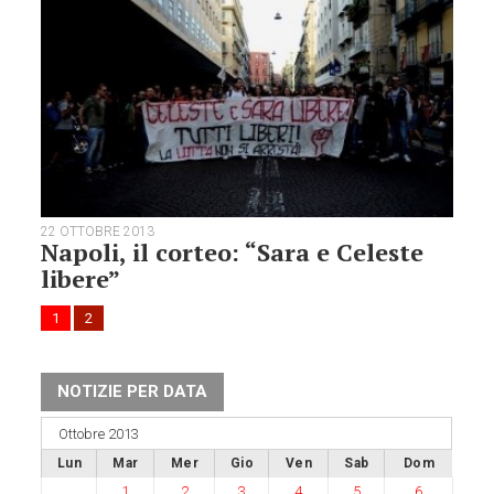
22 OTTOBRE 2013
Napoli, il corteo: “Sara e Celeste
libere”
1
2
NOTIZIE PER DATA
Ottobre 2013
Lun
Mar
Mer
Gio
Ven
Sab
Dom
1
2
3
4
5
6