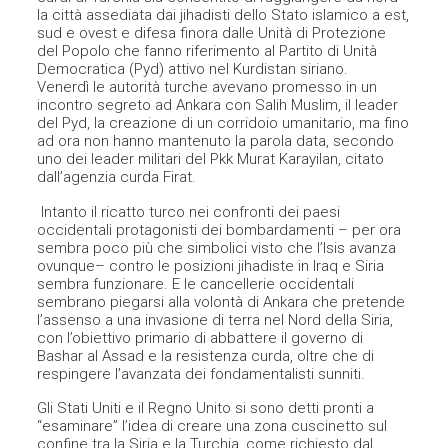
la città assediata dai jihadisti dello Stato islamico a est,
sud e ovest e difesa finora dalle Unità di Protezione
del Popolo che fanno riferimento al Partito di Unità
Democratica (Pyd) attivo nel Kurdistan siriano.
Venerdì le autorità turche avevano promesso in un
incontro segreto ad Ankara con Salih Muslim, il leader
del Pyd, la creazione di un corridoio umanitario, ma fino
ad ora non hanno mantenuto la parola data, secondo
uno dei leader militari del Pkk Murat Karayilan, citato
dall’agenzia curda Firat.
Intanto il ricatto turco nei confronti dei paesi
occidentali protagonisti dei bombardamenti – per ora
sembra poco più che simbolici visto che l’Isis avanza
ovunque– contro le posizioni jihadiste in Iraq e Siria
sembra funzionare. E le cancellerie occidentali
sembrano piegarsi alla volontà di Ankara che pretende
l’assenso a una invasione di terra nel Nord della Siria,
con l’obiettivo primario di abbattere il governo di
Bashar al Assad e la resistenza curda, oltre che di
respingere l’avanzata dei fondamentalisti sunniti.
Gli Stati Uniti e il Regno Unito si sono detti pronti a
“esaminare” l’idea di creare una zona cuscinetto sul
confine tra la Siria e la Turchia, come richiesto dal