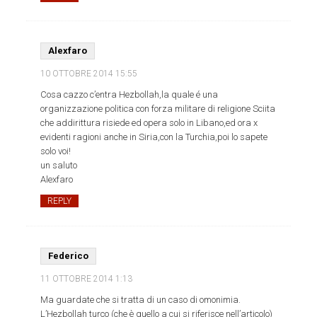
Alexfaro
10 OTTOBRE 2014
15:55
Cosa cazzo c’entra Hezbollah,la quale é una
organizzazione politica con forza militare di religione Sciita
che addirittura risiede ed opera solo in Libano,ed ora x
evidenti ragioni anche in Siria,con la Turchia,poi lo sapete
solo voi!
un saluto
Alexfaro
REPLY
Federico
11 OTTOBRE 2014
1:13
Ma guardate che si tratta di un caso di omonimia.
L’Hezbollah turco (che è quello a cui si riferisce nell’articolo)