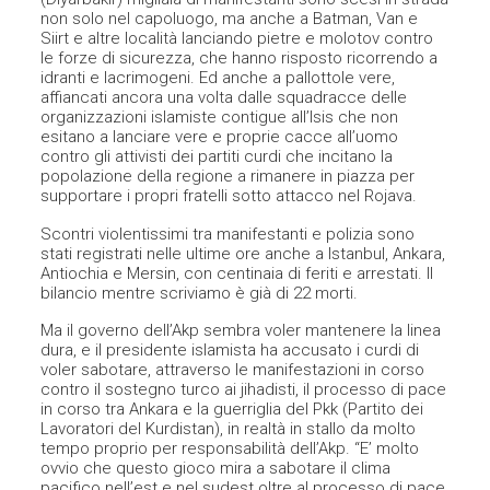
non solo nel capoluogo, ma anche a Batman, Van e
Siirt e altre località lanciando pietre e molotov contro
le forze di sicurezza, che hanno risposto ricorrendo a
idranti e lacrimogeni. Ed anche a pallottole vere,
affiancati ancora una volta dalle squadracce delle
organizzazioni islamiste contigue all’Isis che non
esitano a lanciare vere e proprie cacce all’uomo
contro gli attivisti dei partiti curdi che incitano la
popolazione della regione a rimanere in piazza per
supportare i propri fratelli sotto attacco nel Rojava.
Scontri violentissimi tra manifestanti e polizia sono
stati registrati nelle ultime ore anche a Istanbul, Ankara,
Antiochia e Mersin, con centinaia di feriti e arrestati. Il
bilancio mentre scriviamo è già di 22 morti.
Ma il governo dell’Akp sembra voler mantenere la linea
dura, e il presidente islamista ha accusato i curdi di
voler sabotare, attraverso le manifestazioni in corso
contro il sostegno turco ai jihadisti, il processo di pace
in corso tra Ankara e la guerriglia del Pkk (Partito dei
Lavoratori del Kurdistan), in realtà in stallo da molto
tempo proprio per responsabilità dell’Akp. “E’ molto
ovvio che questo gioco mira a sabotare il clima
pacifico nell’est e nel sudest oltre al processo di pace