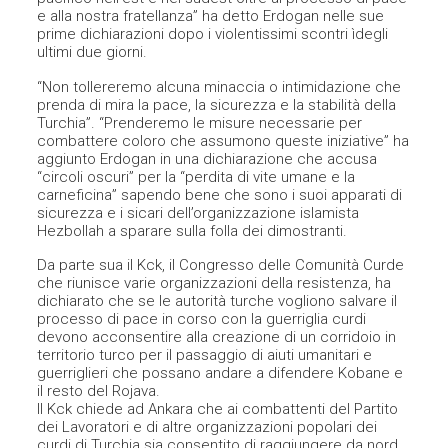
e alla nostra fratellanza” ha detto Erdogan nelle sue
prime dichiarazioni dopo i violentissimi scontri ìdegli
ultimi due giorni.
“Non tollereremo alcuna minaccia o intimidazione che
prenda di mira la pace, la sicurezza e la stabilità della
Turchia”. “Prenderemo le misure necessarie per
combattere coloro che assumono queste iniziative” ha
aggiunto Erdogan in una dichiarazione che accusa
“circoli oscuri” per la “perdita di vite umane e la
carneficina” sapendo bene che sono i suoi apparati di
sicurezza e i sicari dell’organizzazione islamista
Hezbollah a sparare sulla folla dei dimostranti.
Da parte sua il Kck, il Congresso delle Comunità Curde
che riunisce varie organizzazioni della resistenza, ha
dichiarato che se le autorità turche vogliono salvare il
processo di pace in corso con la guerriglia curdi
devono acconsentire alla creazione di un corridoio in
territorio turco per il passaggio di aiuti umanitari e
guerriglieri che possano andare a difendere Kobane e
il resto del Rojava.
Il Kck chiede ad Ankara che ai combattenti del Partito
dei Lavoratori e di altre organizzazioni popolari dei
curdi di Turchia sia consentito di raggiungere da nord