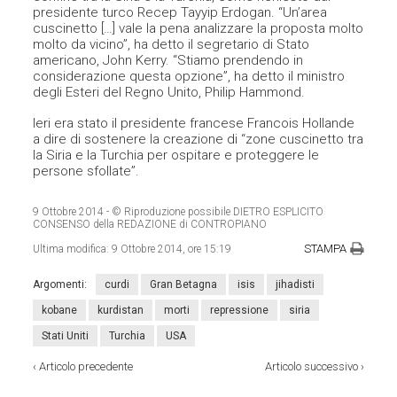
presidente turco Recep Tayyip Erdogan. “Un’area
cuscinetto […] vale la pena analizzare la proposta molto
molto da vicino”, ha detto il segretario di Stato
americano, John Kerry. “Stiamo prendendo in
considerazione questa opzione”, ha detto il ministro
degli Esteri del Regno Unito, Philip Hammond.
Ieri era stato il presidente francese Francois Hollande
a dire di sostenere la creazione di “zone cuscinetto tra
la Siria e la Turchia per ospitare e proteggere le
persone sfollate”.
9 Ottobre 2014
- © Riproduzione possibile DIETRO ESPLICITO
CONSENSO della REDAZIONE di CONTROPIANO
STAMPA
Ultima modifica:
9 Ottobre 2014, ore 15:19
Argomenti:
curdi
Gran Betagna
isis
jihadisti
kobane
kurdistan
morti
repressione
siria
Stati Uniti
Turchia
USA
‹
Articolo precedente
Articolo successivo
›