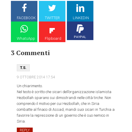
FACEBOOK
TWITTER
LINKEDIN
WhatsApp
Flipboard
3 Commenti
T.S.
9 OTTOBRE 2014
17:54
Un chiarimento.
Nel testo è scritto che sicari dell’organizzazione islamista
Hezbollah sparano sui dimostrandi nelle città tirche. Non
comprendo il motivo per cui Hezbollah, che in Siria
combatte al finaco di Assad, mandi suoi sicari in Turchia a
favorire la repressione di un governo che è suo nemico in
Siria.
REPLY