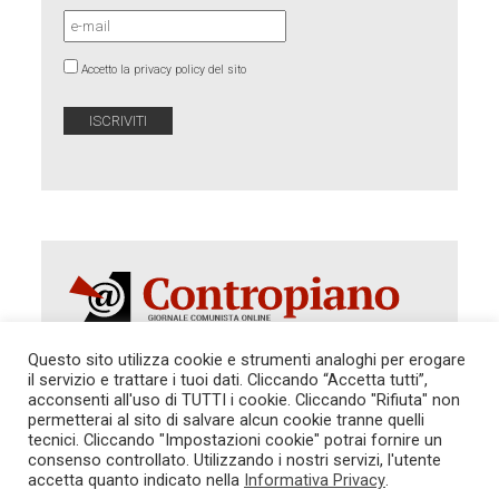
Accetto la privacy policy del sito
Questo sito utilizza cookie e strumenti analoghi per erogare
il servizio e trattare i tuoi dati. Cliccando “Accetta tutti”,
acconsenti all'uso di TUTTI i cookie. Cliccando "Rifiuta" non
Autorizzazione del Tribunale di Roma 286 del 31
dicembre 2014. Direttore Responsabile: Sergio
permetterai al sito di salvare alcun cookie tranne quelli
Cararo. Indirizzo: V.Casalbruciato 27- sc. B - 00159
tecnici. Cliccando "Impostazioni cookie" potrai fornire un
Roma -
consenso controllato. Utilizzando i nostri servizi, l'utente
Tel. 06.640.122.19 -
redazione@contropiano.org
accetta quanto indicato nella
Informativa Privacy
.