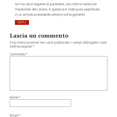
non ha alcun legame di parentela, non c’entra niente con
l’Hezbollah del Libano. E questo era stato pure specificato
in un articolo precedente sempre sull’argomento.
REPLY
Lascia un commento
Il tuo indirizzo email non sarà pubblicato.
I campi obbligatori sono
contrassegnati
*
Commento
*
Nome
*
Email
*