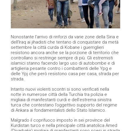
Nonostante l’arrivo di rinforzi da varie zone della Siria e
dell’Iraq ai jihadisti che tentano di conquistare da metà
settembre la città curda di Kobane i guerriglieri
resistono ancora anche se la porzione di territorio che
controllano si restringe sempre di più. Gli estremisti
islamici stanno facendo largo uso di autobombe e di
artiglieria pesante contro i combattenti delle Ypg e
delle Ypj che però resistono casa per casa, strada per
strada.
Intanto nuovi violenti scontri si sono verificati nella
notte in numerose città della Turchia tra polizia e
migliaia di manifestanti curdi e dell’estrema sinistra
turca che contestano l’oggettivo supporto del regime
di Ankara ai fondamentalisti dello Stato Islamico.
Malgrado il coprifuoco imposto in sei province del
Kurdistan turco e nella principale città anatolica Amed
(Diyarbakir) migliaia di manifestanti sono scesi in strada