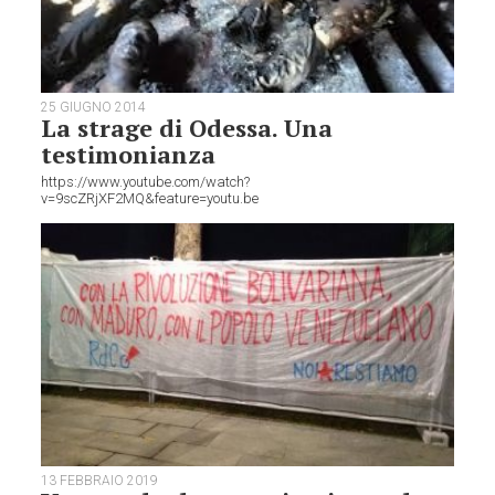
25 GIUGNO 2014
La strage di Odessa. Una
testimonianza
https://www.youtube.com/watch?
v=9scZRjXF2MQ&feature=youtu.be
13 FEBBRAIO 2019