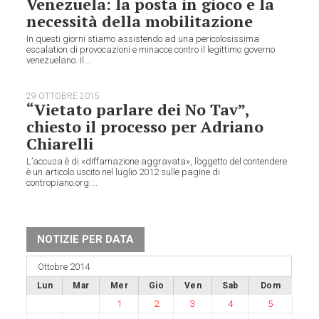
Venezuela: la posta in gioco e la
necessità della mobilitazione
In questi giorni stiamo assistendo ad una pericolosissima
escalation di provocazioni e minacce contro il legittimo governo
venezuelano. Il...
29 OTTOBRE 2015
“Vietato parlare dei No Tav”,
chiesto il processo per Adriano
Chiarelli
L’accusa è di «diffamazione aggravata», l’oggetto del contendere
è un articolo uscito nel luglio 2012 sulle pagine di
contropiano.org:...
NOTIZIE PER DATA
Ottobre 2014
Lun
Mar
Mer
Gio
Ven
Sab
Dom
1
2
3
4
5