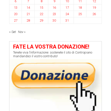
6
7
8
9
10
11
12
13
14
15
16
17
18
19
20
21
22
23
24
25
26
27
28
29
30
31
« Set
Nov »
FATE LA VOSTRA DONAZIONE!
Tenete viva l’informazione: sostenete il sito di Contropiano
mandandoci il vostro contributo!