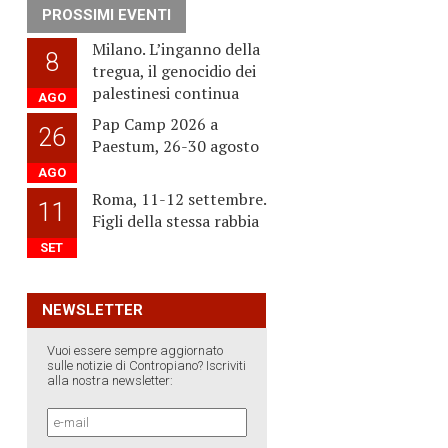
PROSSIMI EVENTI
Milano. L’inganno della
8
tregua, il genocidio dei
palestinesi continua
AGO
Pap Camp 2026 a
26
Paestum, 26-30 agosto
AGO
Roma, 11-12 settembre.
11
Figli della stessa rabbia
SET
NEWSLETTER
,
Vuoi essere sempre aggiornato
sulle notizie di Contropiano? Iscriviti
alla nostra newsletter: