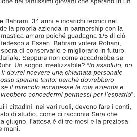
ione dei tantissimi giovani che sperano in un
e Bahram, 34 anni e incarichi tecnici nel
de la propria azienda in partnership con la
 mastica amaro poiché guadagna 1/5 di ciò
a tedesco a Essen. Bahram voterà Rohani,
spera di conservarlo e migliorarlo in futuro,
salariale. Seppure non come accadrebbe se
uhr. Un sogno irrealizzabile? “
In assoluto, no
lì dovrei ricevere una chiamata personale
posso sperare tanto: perché dovrebbero
 se il miracolo accadesse la mia azienda e
ovrebbero concedermi permessi per l’espatrio
”.
 i cittadini, nei vari ruoli, devono fare i conti,
isto di studio, come ci racconta Sara che
a giugno, l’attesa è di tre mesi e la preziosa
e mani.