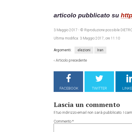
articolo pubblicato su
htt
3 Maggio 2017
- © Riproduzione possibile DI
Ultima modifica:
3 Maggio 2017, ore 11:10
Argomenti:
elezioni
Iran
‹
Articolo precedente
FACEBOOK
TWITTER
LINK
Lascia un commento
Il tuo indirizzo email non sarà pubblicato.
I cam
Commento
*