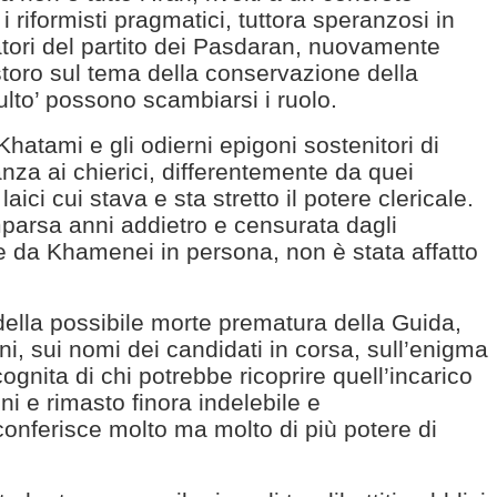
 riformisti pragmatici, tuttora speranzosi in
atori del partito dei Pasdaran, nuovamente
ostoro sul tema della conservazione della
lto’ possono scambiarsi i ruolo.
i Khatami e gli odierni epigoni sostenitori di
nza ai chierici, differentemente da quei
aici cui stava e sta stretto il potere clericale.
parsa anni addietro e censurata dagli
i e da Khamenei in persona, non è stata affatto
della possibile morte prematura della Guida,
ni, sui nomi dei candidati in corsa, sull’enigma
ncognita di chi potrebbe ricoprire quell’incarico
i e rimasto finora indelebile e
conferisce molto ma molto di più potere di