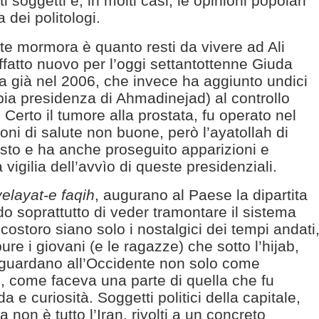
i soggetti e, in molti casi, le opinioni popolari
 dei politologi.
nte mormora è quanto resti da vivere ad Ali
fatto nuovo per l’oggi settantottenne Giuda
 già nel 2006, che invece ha aggiunto undici
pia presidenza di Ahmadinejad) al controllo
. Certo il tumore alla prostata, fu operato nel
ni di salute non buone, però l’ayatollah di
sto e ha anche proseguito apparizioni e
la vigilia dell’avvìo di queste presidenziali.
velayat-e faqih
, augurano al Paese la dipartita
ndo soprattutto di veder tramontare il sistema
costoro siano solo i nostalgici dei tempi andati
e i giovani (e le ragazze) che sotto l’hijab,
, guardano all’Occidente non solo come
co, come faceva una parte di quella che fu
 e curiosità. Soggetti politici della capitale,
non è tutto l’Iran, rivolti a un concreto