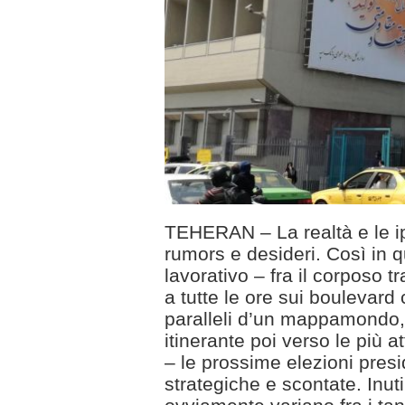
TEHERAN – La realtà e le ip
rumors e desideri. Così in q
lavorativo – fra il corposo t
a tutte le ore sui boulevar
paralleli d’un mappamondo,
itinerante poi verso le più a
– le prossime elezioni pres
strategiche e scontate. Inut