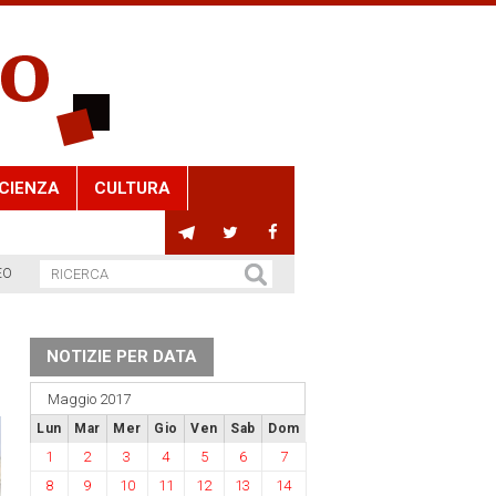
CIENZA
CULTURA
EO
NOTIZIE PER DATA
Maggio 2017
Lun
Mar
Mer
Gio
Ven
Sab
Dom
1
2
3
4
5
6
7
8
9
10
11
12
13
14