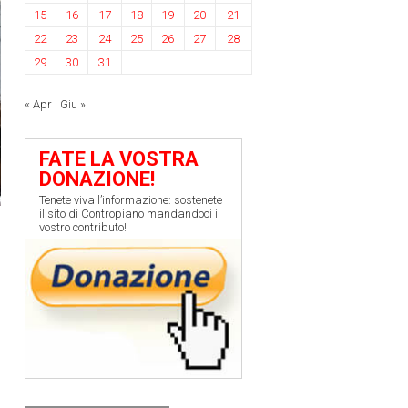
15
16
17
18
19
20
21
22
23
24
25
26
27
28
29
30
31
« Apr
Giu »
FATE LA VOSTRA
DONAZIONE!
Tenete viva l’informazione: sostenete
il sito di Contropiano mandandoci il
vostro contributo!