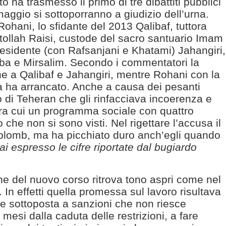
to ha trasmesso il primo di tre dibattiti pubblici
 maggio si sottoporranno a giudizio dell’urna.
ohani, lo sfidante del 2013 Qalibaf, tuttora
atollah Raisi, custode del sacro santuario Imam
esidente (con Rafsanjani e Khatami) Jahangiri,
ba e Mirsalim. Secondo i commentatori la
 a Qalibaf e Jahangiri, mentre Rohani con la
 ha arrancato. Anche a causa dei pesanti
co di Teheran che gli rinfacciava incoerenza e
a cui un programma sociale con quattro
ro che non si sono visti. Nel rigettare l’accusa il
aplomb, ma ha picchiato duro anch’egli quando
i espresso le cifre riportate dal bugiardo
e del nuovo corso ritrova tono aspri come nel
 In effetti quella promessa sul lavoro risultava
e sottoposta a sanzioni che non riesce
mesi dalla caduta delle restrizioni, a fare