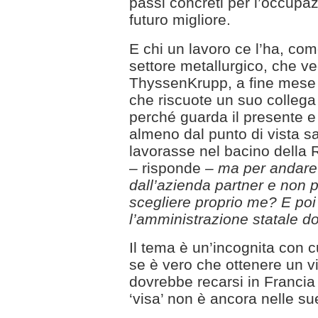
passi concreti per l’occupaz
futuro migliore.
E chi un lavoro ce l’ha, com
settore metallurgico, che ve
ThyssenKrupp, a fine mese
che riscuote un suo colleg
perché guarda il presente e 
almeno dal punto di vista 
lavorasse nel bacino della R
–
risponde
– ma per andare 
dall’azienda partner e non 
scegliere proprio me? E poi
l’amministrazione statale d
Il tema è un’incognita con cui
se è vero che ottenere un v
dovrebbe recarsi in Francia 
‘visa’ non è ancora nelle su