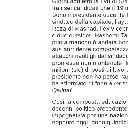
Giorni addietro la tivù di Sta
fra i sei candidati che il 19
Sono il presidente uscente R
sindaco della capitale, l’ay
Reza di Mashad, l’ex vicepr
e due outsider: Hashemi-Ta
prima manche è andata bene
sua sorridente compostezza
attacchi rivoltigli dal sinda
promesse non mantenute, fr
milioni (sic) di posti di lavo
presidente non ha perso l’
ha affermato di “
non aver ma
Qalibaf
”.
Così la composta educazion
decenni politico precedente.
impegnativa per una nazion
neppure oggi, dopo quindici 