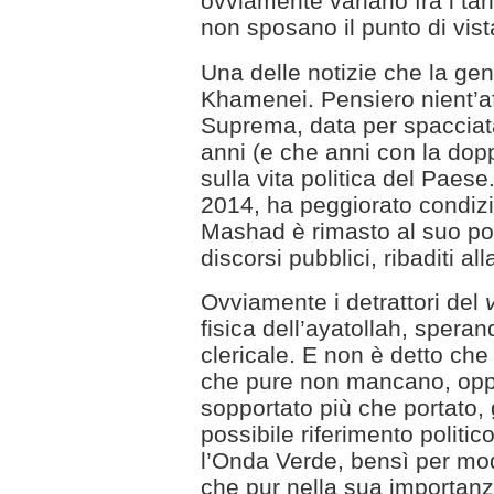
ovviamente variano fra i tant
non sposano il punto di vista
Una delle notizie che la ge
Khamenei. Pensiero nient’af
Suprema, data per spacciata
anni (e che anni con la dop
sulla vita politica del Paese
2014, ha peggiorato condizio
Mashad è rimasto al suo po
discorsi pubblici, ribaditi al
Ovviamente i detrattori del
fisica dell’ayatollah, spera
clericale. E non è detto che 
che pure non mancano, oppur
sopportato più che portato
possibile riferimento politi
l’Onda Verde, bensì per moda
che pur nella sua importanza 