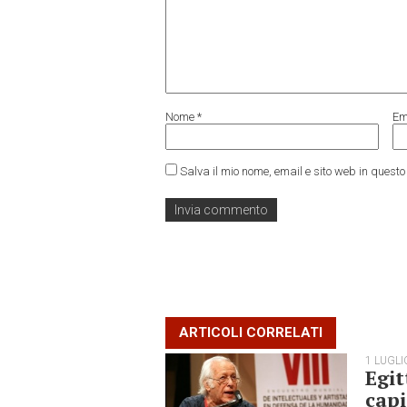
Nome
*
Em
Salva il mio nome, email e sito web in ques
ARTICOLI CORRELATI
1 LUGLI
Egit
capi