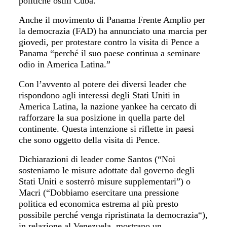
politiche ostili Cuba.
Anche il movimento di Panama Frente Amplio per
la democrazia (FAD) ha annunciato una marcia
per
gi
ovedi,
per
protestare contro la visita
di
Pence a
Panama “perché il suo paese continua a seminare
odio in America Latina.”
Con l’avvento al potere dei diversi leader che
rispondono agli interessi degli Stati Uniti in
America Latina, la nazione
yankee
ha cercato di
rafforzare la sua posizione in quella parte del
continente. Questa intenzione si riflette in paesi
che sono oggett
o della
visita
di
Pence.
Dichiarazioni di leader come Santos (“Noi
sosteniamo le misure adottate dal governo degli
Stati Uniti e sosterr
ò
misure supplementari”) o
Macri (“Dobbiamo esercitare
una press
ione
politica ed economica estrema al più presto
possibile
perché venga ripristinata la democrazia
“),
in relazione al Venezuela, mostrano un