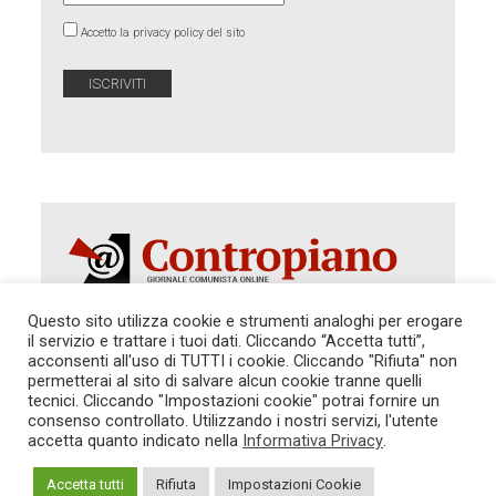
Accetto la privacy policy del sito
Questo sito utilizza cookie e strumenti analoghi per erogare
il servizio e trattare i tuoi dati. Cliccando “Accetta tutti”,
acconsenti all'uso di TUTTI i cookie. Cliccando "Rifiuta" non
Autorizzazione del Tribunale di Roma 286 del 31
dicembre 2014. Direttore Responsabile: Sergio
permetterai al sito di salvare alcun cookie tranne quelli
Cararo. Indirizzo: V.Casalbruciato 27- sc. B - 00159
tecnici. Cliccando "Impostazioni cookie" potrai fornire un
Roma -
consenso controllato. Utilizzando i nostri servizi, l'utente
Tel. 06.640.122.19 -
redazione@contropiano.org
accetta quanto indicato nella
Informativa Privacy
.
SOSTIENICI!
REDAZIONE
CONTATTI
TG CONTROPIANO
LINK CONSIGLIATI
Accetta tutti
Rifiuta
Impostazioni Cookie
PRIVACY
COOKIE POLICY