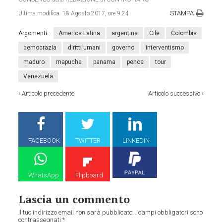
STAMPA
Ultima modifica:
18 Agosto 2017, ore 9:24
Argomenti:
America Latina
argentina
Cile
Colombia
democrazia
diritti umani
governo
interventismo
maduro
mapuche
panama
pence
tour
Venezuela
‹
Articolo precedente
Articolo successivo
›
FACEBOOK
TWITTER
LINKEDIN
WhatsApp
Flipboard
Lascia un commento
Il tuo indirizzo email non sarà pubblicato.
I campi obbligatori sono
contrassegnati
*