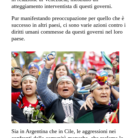
atteggiamento
interventista
di questi governi.
Pur manifestando preoccupazione per quello che è
successo in altri paesi,
ci
sono varie azioni contro i
diritti umani commesse da questi governi nel loro
paese.
Sia
in
Argentina
ch
e i
n
Cile, l
e
aggression
i
nei