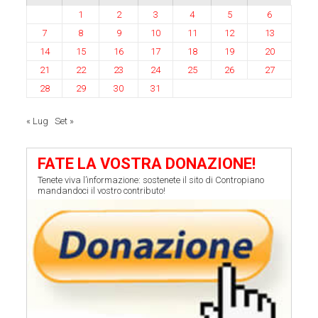
1
2
3
4
5
6
7
8
9
10
11
12
13
14
15
16
17
18
19
20
21
22
23
24
25
26
27
28
29
30
31
« Lug
Set »
FATE LA VOSTRA DONAZIONE!
Tenete viva l’informazione: sostenete il sito di Contropiano
mandandoci il vostro contributo!