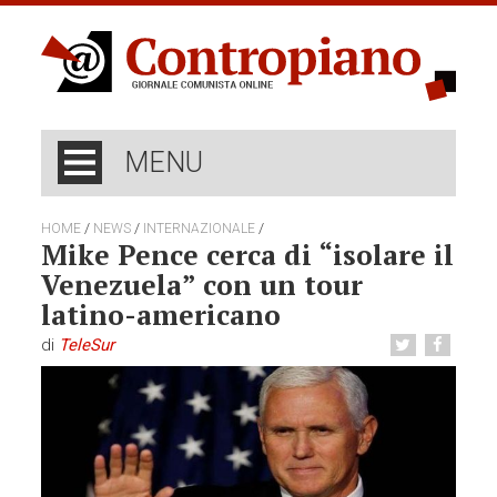
MENU
/
/
/
HOME
NEWS
INTERNAZIONALE
Mike Pence cerca di “isolare il
Venezuela” con un tour
latino-americano
di
TeleSur