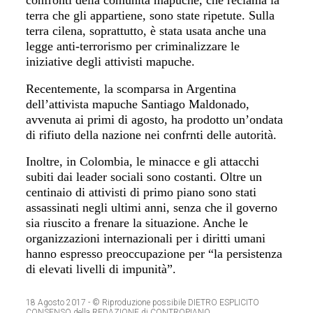
confronti della comunità mapuche,
che reclama
la
terra che
gli appartiene
, sono state ripetute. Sulla
terra cilena,
soprattutto, è stata usata anche un
a
legge anti-terrorismo per criminalizzare le
iniziative
degli attivisti mapuche.
Recentemente, la scomparsa in Argentina
dell’attivista
mapuche Santiago Maldonado,
avvenuta ai primi di agosto, ha prodotto un’ondata
di rifiuto della nazione
nei confrnti del
le autorità.
Inoltre, in Colombia, le minacce e gli attacchi
subiti dai leader sociali sono costanti. Oltre un
centinaio di
attivisti di primo piano
sono stati
assassinati negli ultimi anni, senza che il governo
sia
riuscito a frenare la situazione. Anche le
organizzazioni internazionali per i diritti umani
hanno espresso preoccupazione per “la persistenza
di elevati livelli di impunità”.
18 Agosto 2017
- © Riproduzione possibile DIETRO ESPLICITO
CONSENSO della REDAZIONE di CONTROPIANO