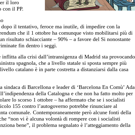
r il loro
 con il PP.
mo
dopo il tentativo, feroce ma inutile, di impedire con la
ferendum che il 1 ottobre ha comunque visto mobilitarsi più di
un risultato schiacciante – 90% – a favore del Si nonostante
riminate fin dentro i seggi.
inflitta alla crisi dall’intransigenza di Madrid sta provocando
inistra spagnola, che a livello statale si sposta sempre più
livello catalano è in parte costretta a distanziarsi dalla casa
, la sindaca di Barcellona e leader di ‘Barcelona En Comù’ Ada
ll’indipendenza della Catalogna e che non ha fatto molto per
lare lo scorso 1 ottobre – ha affermato che se i socialisti
icolo 155 contro l’autogoverno potrebbe rinunciare al
iunta comunale. Contemporaneamente però alcune fonti della
he “non vi è alcuna volontà di rompere con i socialisti
 funziona bene”, il problema segnalato è l’atteggiamento della