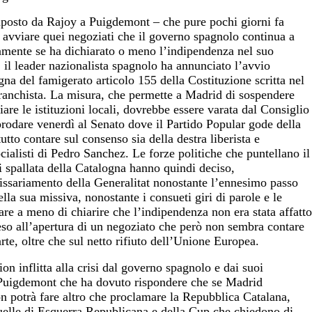
imposto da Rajoy a Puigdemont – che pure pochi giorni fa
 avviare quei negoziati che il governo spagnolo continua a
vamente se ha dichiarato o meno l’indipendenza nel suo
 il leader nazionalista spagnolo ha annunciato l’avvio
ogna del famigerato articolo 155 della Costituzione scritta nel
franchista. La misura, che permette a Madrid di sospendere
re le istituzioni locali, dovrebbe essere varata dal Consiglio
prodare venerdì al Senato dove il Partido Popular gode della
tto contare sul consenso sia della destra liberista e
cialisti di Pedro Sanchez. Le forze politiche che puntellano il
i spallata della Catalogna hanno quindi deciso,
ssariamento della Generalitat nonostante l’ennesimo passo
ella sua missiva, nonostante i consueti giri di parole e le
fare a meno di chiarire che l’indipendenza non era stata affatto
eso all’apertura di un negoziato che però non sembra contare
arte, oltre che sul netto rifiuto dell’Unione Europea.
on inflitta alla crisi dal governo spagnolo e dai suoi
n Puigdemont che ha dovuto rispondere che se Madrid
n potrà fare altro che proclamare la Repubblica Catalana,
uelle di Esquerra Republicana e della Cup che chiedono di