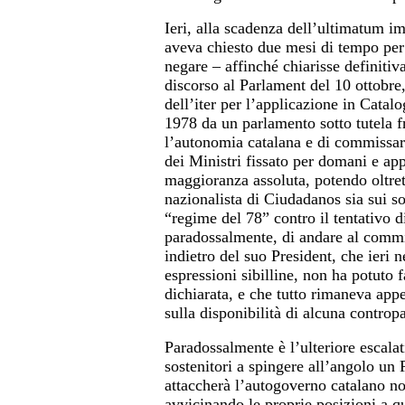
Ieri, alla scadenza dell’ultimatum 
aveva chiesto due mesi di tempo per
negare – affinché chiarisse definiti
discorso al Parlament del 10 ottobre,
dell’iter per l’applicazione in Catal
1978 da un parlamento sotto tutela 
l’autonomia catalana e di commissaria
dei Ministri fissato per domani e ap
maggioranza assoluta, potendo oltretu
nazionalista di Ciudadanos sia sui so
“regime del 78” contro il tentativo d
paradossalmente, di andare al commi
indietro del suo President, che ieri n
espressioni sibilline, non ha potuto 
dichiarata, e che tutto rimaneva app
sulla disponibilità di alcuna controp
Paradossalmente è l’ulteriore escalati
sostenitori a spingere all’angolo u
attaccherà l’autogoverno catalano no
avvicinando le proprie posizioni a q