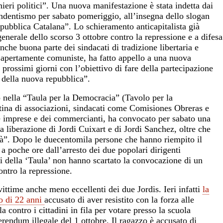
ieri politici”. Una nuova manifestazione è stata indetta dai
ipendentismo per sabato pomeriggio, all’insegna dello slogan
epubblica Catalana”. Lo schieramento anticapitalista già
nerale dello scorso 3 ottobre contro la repressione e a difesa
che buona parte dei sindacati di tradizione libertaria e
 o apertamente comuniste, ha fatto appello a una nuova
prossimi giorni con l’obiettivo di fare della partecipazione
e della nuova repubblica”.
 nella “Taula per la Democracia” (Tavolo per la
ina di associazioni, sindacati come Comisiones Obreras e
le imprese e dei commercianti, ha convocato per sabato una
a liberazione di Jordi Cuixart e di Jordi Sanchez, oltre che
bertà”. Dopo le duecentomila persone che hanno riempito il
 a poche ore dall’arresto dei due popolari dirigenti
ti della ‘Taula’ non hanno scartato la convocazione di un
ntro la repressione.
ittime anche meno eccellenti dei due Jordis. Ieri infatti
la
zo di 22 anni
accusato di aver resistito con la forza alle
a contro i cittadini in fila per votare presso la scuola
rendum illegale del 1 ottobre. Il ragazzo è accusato di