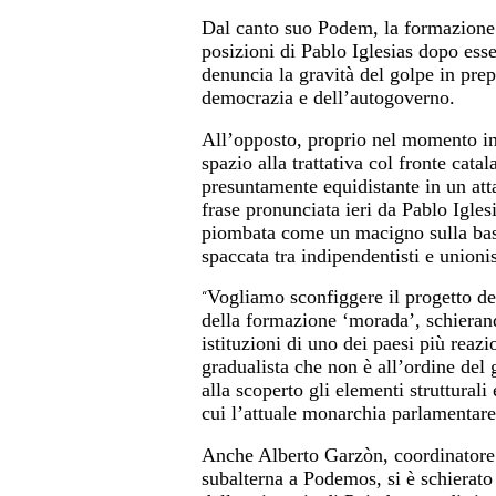
Dal canto suo Podem, la formazione
posizioni di Pablo Iglesias dopo esser
denuncia la gravità del golpe in pre
democrazia e dell’autogoverno.
All’opposto, proprio nel momento in
spazio alla trattativa col fronte cat
presuntamente equidistante in un atta
frase pronunciata ieri da Pablo Igles
piombata come un macigno sulla bas
spaccata tra indipendentisti e unionis
Vogliamo sconfiggere il progetto deg
“
della formazione ‘morada’, schierando
istituzioni di uno dei paesi più reazi
gradualista che non è all’ordine del 
alla scoperto gli elementi strutturali
cui l’attuale monarchia parlamentare
Anche Alberto Garzòn, coordinatore 
subalterna a Podemos, si è schierato 