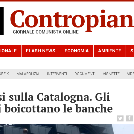
IONALE
FLASH NEWS
ECONOMIA
AMBIENTE
S
ORE K
MALAPOLIZIA
INTERVENTI
DOCUMENTI
VIGNETTE
VID
i sulla Catalogna. Gli
i boicottano le banche