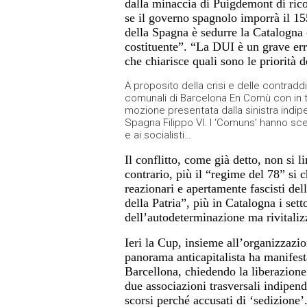
dalla minaccia di Puigdemont di rico
se il governo spagnolo imporrà il 1
della Spagna è sedurre la Catalogna
costituente”. “La DUI è un grave err
che chiarisce quali sono le priorità
A proposito della crisi e delle contradd
comunali di Barcelona En Comù con in tes
mozione presentata dalla sinistra indipe
Spagna Filippo VI. I ‘Comuns’ hanno sce
e ai socialisti…
Il conflitto, come già detto, non si li
contrario, più il “regime del 78” si c
reazionari e apertamente fascisti del
della Patria”, più in Catalogna i set
dell’autodeterminazione ma rivitaliz
Ieri la Cup, insieme all’organizzazio
panorama anticapitalista ha manifest
Barcellona, chiedendo la liberazione
due associazioni trasversali indipen
scorsi perché accusati di ‘sedizione’