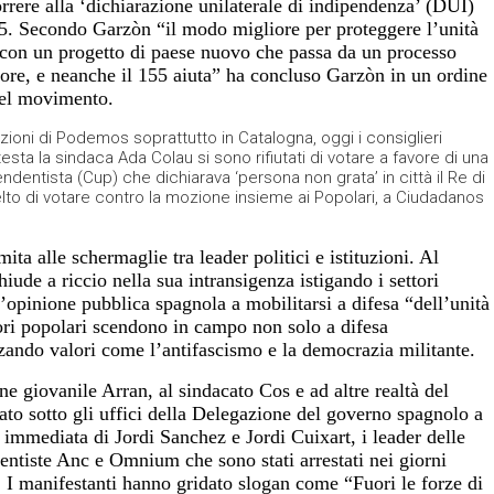
rrere alla ‘dichiarazione unilaterale di indipendenza’ (DUI)
55. Secondo Garzòn “il modo migliore per proteggere l’unità
 con un progetto di paese nuovo che passa da un processo
ore, e neanche il 155 aiuta” ha concluso Garzòn in un ordine
 del movimento.
izioni di Podemos soprattutto in Catalogna, oggi i consiglieri
ta la sindaca Ada Colau si sono rifiutati di votare a favore di una
ndentista (Cup) che dichiarava ‘persona non grata’ in città il Re di
lto di votare contro la mozione insieme ai Popolari, a Ciudadanos
mita alle schermaglie tra leader politici e istituzioni. Al
hiude a riccio nella sua intransigenza istigando i settori
l’opinione pubblica spagnola a mobilitarsi a difesa “dell’unità
tori popolari scendono in campo non solo a difesa
zando valori come l’antifascismo e la democrazia militante.
ne giovanile Arran, al sindacato Cos e ad altre realtà del
ato sotto gli uffici della Delegazione del governo spagnolo a
 immediata di Jordi Sanchez e Jordi Cuixart, i leader delle
dentiste Anc e Omnium che sono stati arrestati nei giorni
. I manifestanti hanno gridato slogan come “Fuori le forze di