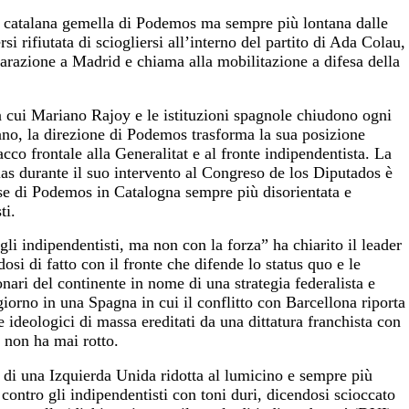
 catalana gemella di Podemos ma sempre più lontana dalle
si rifiutata di sciogliersi all’interno del partito di Ada Colau,
parazione a Madrid e chiama alla mobilitazione a difesa della
 cui Mariano Rajoy e le istituzioni spagnole chiudono ogni
alano, la direzione di Podemos trasforma la sua posizione
cco frontale alla Generalitat e al fronte indipendentista. La
ias durante il suo intervento al Congreso de los Diputados è
e di Podemos in Catalogna sempre più disorientata e
ti.
li indipendentisti, ma non con la forza” ha chiarito il leader
si di fatto con il fronte che difende lo status quo e le
onari del continente in nome di una strategia federalista e
giorno in una Spagna in cui il conflitto con Barcellona riporta
 e ideologici di massa ereditati da una dittatura franchista con
 non ha mai rotto.
di una Izquierda Unida ridotta al lumicino e sempre più
contro gli indipendentisti con toni duri, dicendosi scioccato