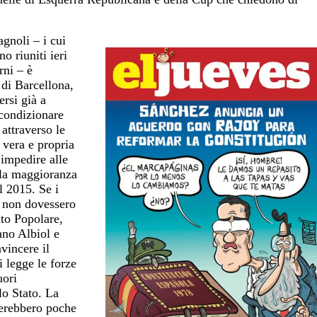
agnoli – i cui
o riuniti ieri
rni – è
 di Barcellona,
ersi già a
 condizionare
attraverso le
vera e propria
 impedire alle
 la maggioranza
l 2015. Se i
i non dovessero
tito Popolare,
ano Albiol e
vincere il
i legge le forze
uori
lo Stato. La
terebbero poche