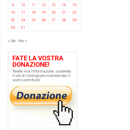
9
10
11
12
13
14
15
16
17
18
19
20
21
22
23
24
25
26
27
28
29
30
31
« Set
Nov »
FATE LA VOSTRA
DONAZIONE!
Tenete viva l’informazione: sostenete
il sito di Contropiano mandandoci il
vostro contributo!
o
n