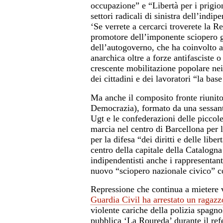
occupazione” e “Libertà per i prigion
settori radicali di sinistra dell’ind
‘Se verrete a cercarci troverete la R
promotore dell’imponente sciopero ge
dell’autogoverno, che ha coinvolto an
anarchica oltre a forze antifasciste
crescente mobilitazione popolare nei 
dei cittadini e dei lavoratori “la bas
Ma anche il composito fronte riunito
Democrazia), formato da una sessant
Ugt e le confederazioni delle picco
marcia nel centro di Barcellona per l
per la difesa “dei diritti e delle li
centro della capitale della Catalogna
indipendentisti anche i rappresentan
nuovo “sciopero nazionale civico” co
Repressione che continua a mietere v
Guardia Civil ha arrestato un ragaz
violente cariche della polizia spagnol
pubblica ‘La Roureda’ durante il refe