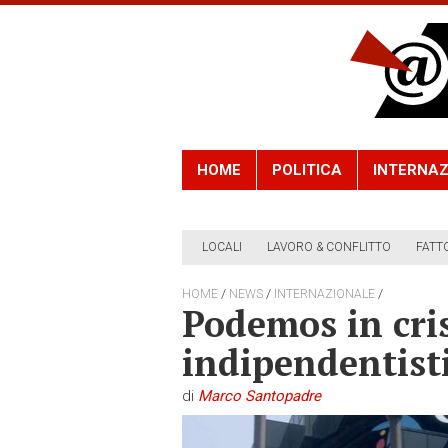
HOME
POLITICA
INTERNAZ
LOCALI
LAVORO & CONFLITTO
FATT
/
/
/
HOME
NEWS
INTERNAZIONALE
Podemos in cris
indipendentist
di
Marco Santopadre