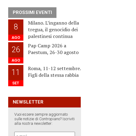
PROSSIMI EVENTI
Milano. L’inganno della
8
tregua, il genocidio dei
palestinesi continua
AGO
Pap Camp 2026 a
26
Paestum, 26-30 agosto
AGO
Roma, 11-12 settembre.
11
Figli della stessa rabbia
SET
NEWSLETTER
Vuoi essere sempre aggiornato
sulle notizie di Contropiano? Iscriviti
alla nostra newsletter: