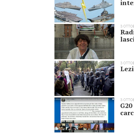
inte
3 OTTO
Radi
lasc
3 OTTO
Lezi
3 OTTO
G20 
carc