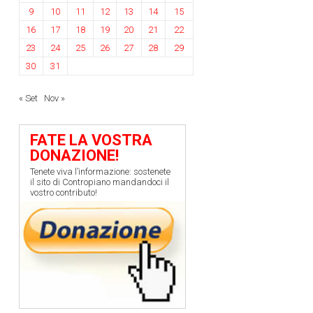
9
10
11
12
13
14
15
16
17
18
19
20
21
22
23
24
25
26
27
28
29
30
31
« Set
Nov »
FATE LA VOSTRA
DONAZIONE!
Tenete viva l’informazione: sostenete
il sito di Contropiano mandandoci il
vostro contributo!