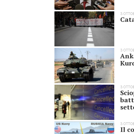
3 OTTO
Cata
3 OTTO
Anka
Kur
3 OTTO
Scio
batt
sett
3 OTTO
Il c