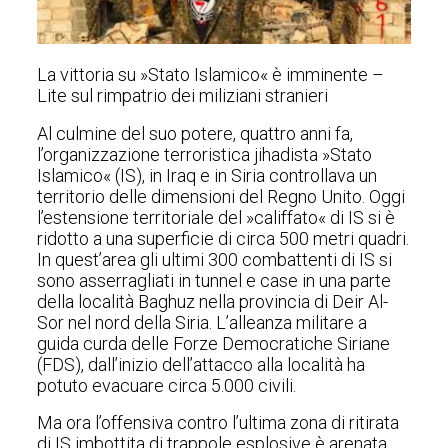
La vittoria su »Stato Islamico« è imminente –
Lite sul rimpatrio dei miliziani stranieri
Al culmine del suo potere, quattro anni fa,
l’organizzazione terroristica jihadista »Stato
Islamico« (IS), in Iraq e in Siria controllava un
territorio delle dimensioni del Regno Unito. Oggi
l’estensione territoriale del »califfato« di IS si è
ridotto a una superficie di circa 500 metri quadri.
In quest’area gli ultimi 300 combattenti di IS si
sono asserragliati in tunnel e case in una parte
della località Baghuz nella provincia di Deir Al-
Sor nel nord della Siria. L’alleanza militare a
guida curda delle Forze Democratiche Siriane
(FDS), dall’inizio dell’attacco alla località ha
potuto evacuare circa 5.000 civili.
Ma ora l’offensiva contro l’ultima zona di ritirata
di IS imbottita di trappole esplosive è arenata,