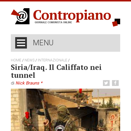
MENU
/
/
/
HOME
NEWS
INTERNAZIONALE
Siria/Iraq. Il Califfato nei
tunnel
di
Nick Brauns *