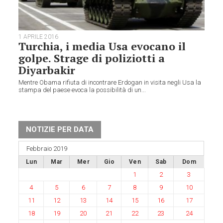
1 APRILE 2016
Turchia, i media Usa evocano il
golpe. Strage di poliziotti a
Diyarbakir
Mentre Obama rifiuta di incontrare Erdogan in visita negli Usa la
stampa del paese evoca la possibilità di un...
NOTIZIE PER DATA
Febbraio 2019
Lun
Mar
Mer
Gio
Ven
Sab
Dom
1
2
3
4
5
6
7
8
9
10
11
12
13
14
15
16
17
18
19
20
21
22
23
24