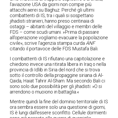
l’aviazione USA da giorni non compie più
attacchi aerei su Baghuz. Perché gli ultimi
combattenti di IS, tra i quali si sospettano
jihadisti stranieri, hanno preso centinaia di
ostaggi – abitanti del villaggio e membri delle
FDS – come scudi umani. »Prima di passare
all’operazione vogliamo evacuare la popolazione
civile«, scrive l’agenzia stampa curda
ANF
citando il portavoce delle FDS Mustafa Bali.
I combattenti di IS rifiutano una capitolazione e
chiedono invece una ritirata libera in Iraq o nella
provincia di Idlib in Siria del nord che si trova
sotto il controllo della propaggine siriana di Al-
Qaida, Haiat Tahrir Al-Sham. Ma secondo Bali ci
sono solo due possibilità per gli jihadisti: »O si
arrendono o muoiono in battaglia.«
Mentre quindi la fine del dominio territoriale di IS
ora sembra essere solo una questione di giorni,
IS è lungi dall’essere sconfitto. Cellule dormienti