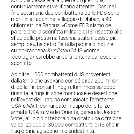
sono già passate alla guerra di guerriglia,
continuamente si verificano attentati. Così nel
fine settimana due combattenti delle FDS sono
morti in attacchi nel villaggio di Dhiban, a 90
chilometri da Baghuz. »Come FDS siamo del
parere che la sconfitta militare di IS, rispetto alle
sfide della prossima fase sia stato il passo più
semplice«, ha detto Bali alla pagina di notizie
curdo-irachena
Kurdistan24
. IS »come
ideologia« sarebbe ancora lontano dall’essere
sconfitto.
Ad oltre 1.000 combattenti di IS provenienti
dalla Siria che avevano con sé circa 200 milioni
di dollari in contanti, negli ultimi mesi sarebbe
riuscita la fuga in zone montuose e desertiche
nell’ovest dell’Iraq, ha comunicato l’emittente
USA
CNN
. Il comandate in capo delle forze
armate USA in Medio Oriente, generale Joseph
Votel, all’inizio di febbraio ha citato una cifra che
va dai 20.000 ai 30.000 combattenti di IS che in
Iraq e Siria agiscono in clandestinità.