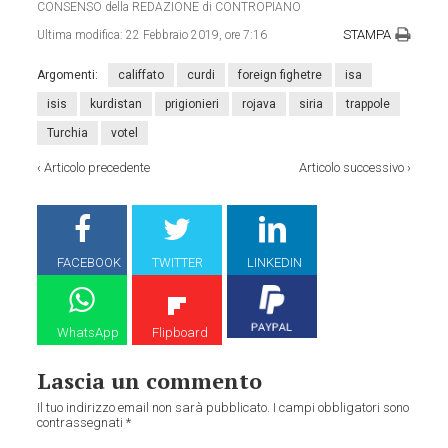
CONSENSO della REDAZIONE di CONTROPIANO
STAMPA
Ultima modifica:
22 Febbraio 2019, ore 7:16
Argomenti:
califfato
curdi
foreign fighetre
isa
isis
kurdistan
prigionieri
rojava
siria
trappole
Turchia
votel
‹
Articolo precedente
Articolo successivo
›
FACEBOOK
TWITTER
LINKEDIN
WhatsApp
Flipboard
Lascia un commento
Il tuo indirizzo email non sarà pubblicato.
I campi obbligatori sono
contrassegnati
*