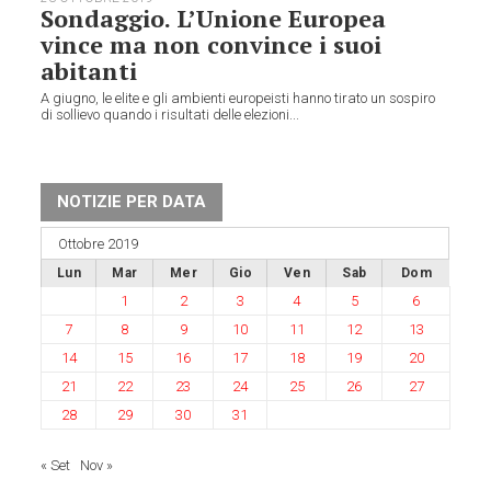
Sondaggio. L’Unione Europea
vince ma non convince i suoi
abitanti
A giugno, le elite e gli ambienti europeisti hanno tirato un sospiro
di sollievo quando i risultati delle elezioni...
NOTIZIE PER DATA
Ottobre 2019
Lun
Mar
Mer
Gio
Ven
Sab
Dom
1
2
3
4
5
6
7
8
9
10
11
12
13
14
15
16
17
18
19
20
21
22
23
24
25
26
27
28
29
30
31
« Set
Nov »