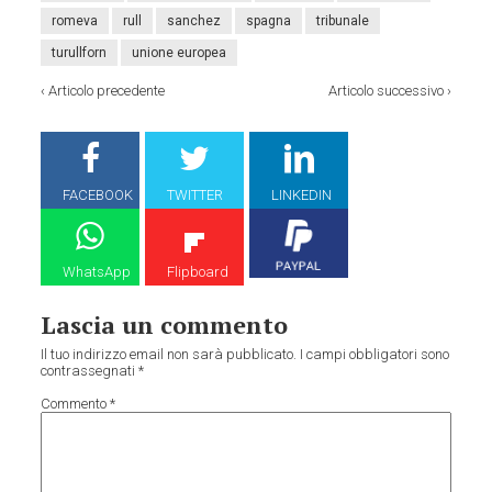
romeva
rull
sanchez
spagna
tribunale
turullforn
unione europea
‹
Articolo precedente
Articolo successivo
›
FACEBOOK
TWITTER
LINKEDIN
WhatsApp
Flipboard
Lascia un commento
Il tuo indirizzo email non sarà pubblicato.
I campi obbligatori sono
contrassegnati
*
Commento
*