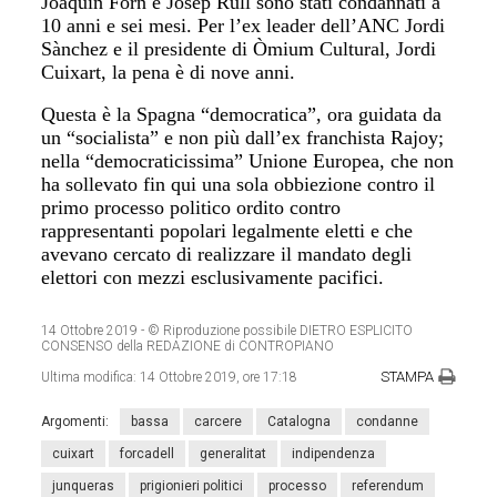
Joaquin Forn e Josep Rull sono stati condannati a
10 anni e sei mesi. Per l’ex leader dell’ANC Jordi
Sànchez e il presidente di Òmium Cultural, Jordi
Cuixart, la pena è di nove anni.
Questa è la Spagna “democratica”, ora guidata da
un “socialista” e non più dall’ex franchista Rajoy;
nella “democraticissima” Unione Europea, che non
ha sollevato fin qui una sola obbiezione contro il
primo processo politico ordito contro
rappresentanti popolari legalmente eletti e che
avevano cercato di realizzare il mandato degli
elettori con mezzi esclusivamente pacifici.
14 Ottobre 2019
- © Riproduzione possibile DIETRO ESPLICITO
CONSENSO della REDAZIONE di CONTROPIANO
STAMPA
Ultima modifica:
14 Ottobre 2019, ore 17:18
Argomenti:
bassa
carcere
Catalogna
condanne
cuixart
forcadell
generalitat
indipendenza
junqueras
prigionieri politici
processo
referendum