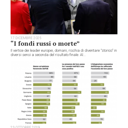
17 DICEMBRE 2025
“I fondi russi o morte”
Il vertice dei leader europei, domani, rischia di diventare “storico” in
diversi sensi a seconda del risultato finale. Al...
23 OTTOBRE 2019