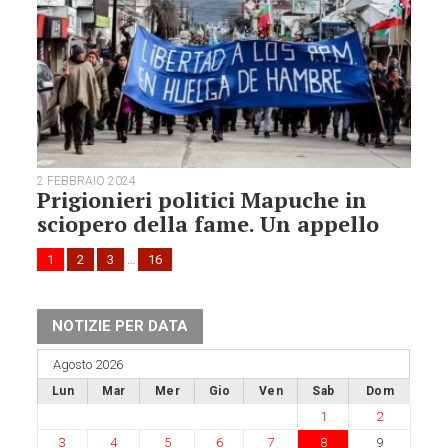
2 FEBBRAIO 2024
Prigionieri politici Mapuche in
sciopero della fame. Un appello
1
2
3
…
16
NOTIZIE PER DATA
Agosto 2026
Lun
Mar
Mer
Gio
Ven
Sab
Dom
1
2
3
4
5
6
7
8
9