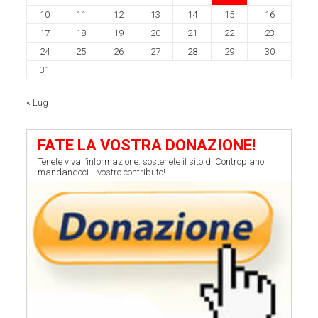
10
11
12
13
14
15
16
17
18
19
20
21
22
23
24
25
26
27
28
29
30
31
« Lug
FATE LA VOSTRA DONAZIONE!
Tenete viva l’informazione: sostenete il sito di Contropiano
mandandoci il vostro contributo!