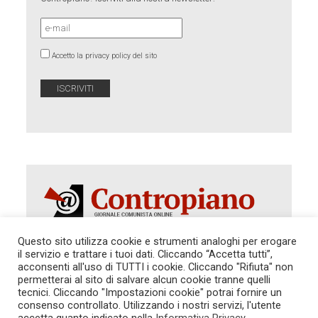
Accetto la privacy policy del sito
Questo sito utilizza cookie e strumenti analoghi per erogare
il servizio e trattare i tuoi dati. Cliccando “Accetta tutti”,
Autorizzazione del Tribunale di Roma 286 del 31
acconsenti all'uso di TUTTI i cookie. Cliccando "Rifiuta" non
dicembre 2014. Direttore Responsabile: Sergio
permetterai al sito di salvare alcun cookie tranne quelli
Cararo. Indirizzo: V.Casalbruciato 27- sc. B - 00159
tecnici. Cliccando "Impostazioni cookie" potrai fornire un
Roma -
consenso controllato. Utilizzando i nostri servizi, l'utente
Tel. 06.640.122.19 -
redazione@contropiano.org