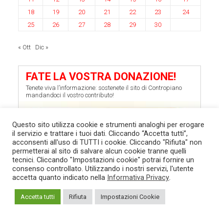
18
19
20
21
22
23
24
25
26
27
28
29
30
« Ott
Dic »
FATE LA VOSTRA DONAZIONE!
Tenete viva l’informazione: sostenete il sito di Contropiano
mandandoci il vostro contributo!
Questo sito utilizza cookie e strumenti analoghi per erogare
il servizio e trattare i tuoi dati. Cliccando “Accetta tutti”,
acconsenti all'uso di TUTTI i cookie. Cliccando "Rifiuta" non
permetterai al sito di salvare alcun cookie tranne quelli
tecnici. Cliccando "Impostazioni cookie" potrai fornire un
consenso controllato. Utilizzando i nostri servizi, l'utente
accetta quanto indicato nella
Informativa Privacy
.
Accetta tutti
Rifiuta
Impostazioni Cookie