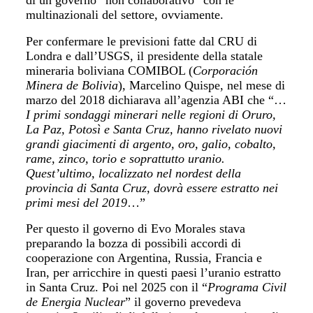
di un governo “non collaborativo” con le
multinazionali del settore, ovviamente.
Per confermare le previsioni fatte dal CRU di
Londra e dall’USGS, il presidente della statale
mineraria boliviana COMIBOL (
Corporación
Minera de Bolivia
), Marcelino Quispe, nel mese di
marzo del 2018 dichiarava all’agenzia ABI che “…
I primi sondaggi minerari nelle regioni di Oruro,
La Paz, Potosì e Santa Cruz, hanno rivelato nuovi
grandi giacimenti di argento, oro, galio, cobalto,
rame, zinco, torio e soprattutto uranio.
Quest’ultimo, localizzato nel nordest della
provincia di Santa Cruz, dovrà essere estratto nei
primi mesi del 2019
…”
Per questo il governo di Evo Morales stava
preparando la bozza di possibili accordi di
cooperazione con Argentina, Russia, Francia e
Iran, per arricchire in questi paesi l’uranio estratto
in Santa Cruz. Poi nel 2025 con il “
Programa Civil
de Energia Nuclear
” il governo prevedeva