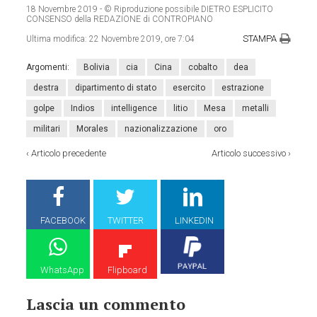
18 Novembre 2019
- © Riproduzione possibile DIETRO ESPLICITO
CONSENSO della REDAZIONE di CONTROPIANO
STAMPA
Ultima modifica:
22 Novembre 2019, ore 7:04
Argomenti:
Bolivia
cia
Cina
cobalto
dea
destra
dipartimento di stato
esercito
estrazione
golpe
Indios
intelligence
litio
Mesa
metalli
militari
Morales
nazionalizzazione
oro
‹
Articolo precedente
Articolo successivo
›
FACEBOOK
TWITTER
LINKEDIN
WhatsApp
Flipboard
Lascia un commento