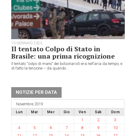
10 GENNAIO 2023
Il tentato Colpo di Stato in
Brasile: una prima ricognizione
Il tentato “colpo di mano” dei bolsonaristi era nell’aria da tempo, e
di fatto la tensione – da quando...
NOTIZIE PER DATA
Novembre 2019
Lun
Mar
Mer
Gio
Ven
Sab
Dom
1
2
3
4
5
6
7
8
9
10
11
12
13
14
15
16
17