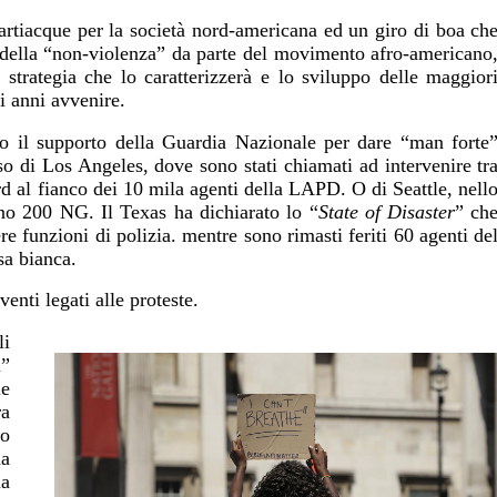
artiacque per la società nord-americana ed un giro di boa ch
ca della “non-violenza” da parte del movimento afro-americano
 strategia che lo caratterizzerà e lo sviluppo delle maggior
i anni avvenire.
no il supporto della Guardia Nazionale per dare “man forte
aso di Los Angeles, dove sono stati chiamati ad intervenire tr
d al fianco dei 10 mila agenti della LAPD. O di Seattle, nell
no 200 NG. Il Texas ha dichiarato lo “
State of Disaster
” ch
re funzioni di polizia. mentre sono rimasti feriti 60 agenti de
sa bianca.
nti legati alle proteste.
li
i”
ie
a
do
ha
a