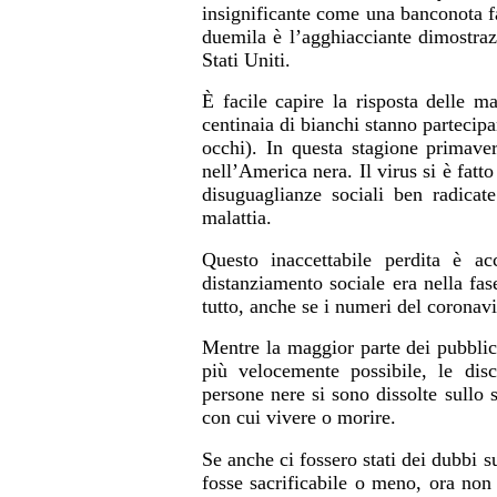
insignificante come una banconota 
duemila è l’agghiacciante dimostraz
Stati Uniti.
È facile capire la risposta delle m
centinaia di bianchi stanno partecipa
occhi). In questa stagione primave
nell’America nera. Il virus si è fatt
disuguaglianze sociali ben radicat
malattia.
Questo inaccettabile perdita è a
distanziamento sociale era nella fa
tutto, anche se i numeri del coronav
Mentre la maggior parte dei pubblici 
più velocemente possibile, le dis
persone nere si sono dissolte sullo
con cui vivere o morire.
Se anche ci fossero stati dei dubbi s
fosse sacrificabile o meno, ora non