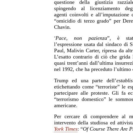
questione della giustizia razzial
spingendo al licenziamento deg
agenti coinvolti e all’imputazione 
“omicidio di terzo grado” per Der
Chavin.
Pace, non pazienza
”, è stat
“
l’espressione usata dal sindaco di S
Paul, Malivin Carter, ripresa da altr
L’esatto contrario di ciò che grid
quasi trent’anni dall’ultima insurre
nel 1992, che ha preceduto l’ultimo c
Trump ed una parte dell’
establi
etichettando come “terroriste” le es
partecipare alle proteste. Gli fa 
“terrorismo domestico” le sommos
americane.
Per cercare di comprendere al meg
intervento della studiosa ed attivi
York Times
: “
Of Course There Are Pr