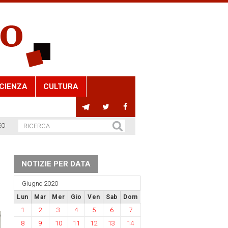
CIENZA
CULTURA
EO
NOTIZIE PER DATA
Giugno 2020
Lun
Mar
Mer
Gio
Ven
Sab
Dom
1
2
3
4
5
6
7
8
9
10
11
12
13
14