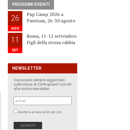
PROSSIMI EVENTI
e
,
Pap Camp 2026 a
26
i
Paestum, 26-30 agosto
AGO
Roma, 11-12 settembre.
”
11
Figli della stessa rabbia
a
o
SET
e
l
NEWSLETTER
Vuoi essere sempre aggiornato
sulle notizie di Contropiano? Iscriviti
alla nostra newsletter:
Accetto la privacy policy del sito