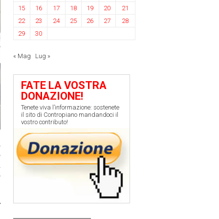
15
16
17
18
19
20
21
22
23
24
25
26
27
28
29
30
« Mag
Lug »
FATE LA VOSTRA
DONAZIONE!
Tenete viva l’informazione: sostenete
il sito di Contropiano mandandoci il
vostro contributo!
s
o
a
o
r