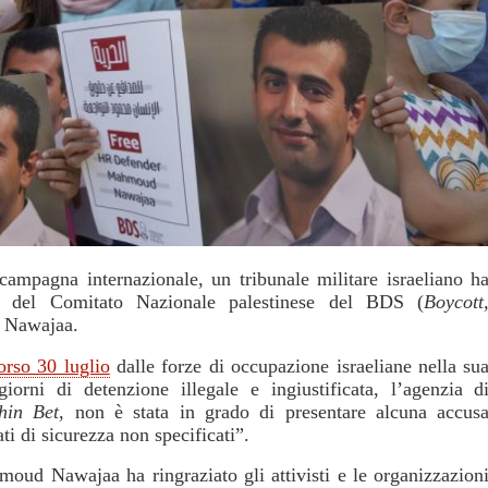
campagna internazionale, un tribunale militare israeliano h
le del Comitato Nazionale palestinese del BDS
(
Boycott
 Nawajaa.
orso 30 luglio
dalle forze di occupazione israeliane nella su
orni di detenzione illegale e ingiustificata, l’agenzia d
hin Bet
, non è stata in grado di presentare alcuna accus
ti di sicurezza non specificati”.
oud Nawajaa ha ringraziato gli attivisti e le organizzazion