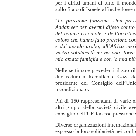
per i diritti umani di tutto il mond
sullo Stato di Israele affinché fosse r
“
La pressione funziona. Una press
Addameer per avermi difeso contro q
del regime coloniale e dell’aparthe
coloro che hanno fatto pressione con
e dal mondo arabo, all’Africa meri
vostra solidarietà mi ha dato forz
mia amata famiglia e con la mia più
Nelle settimane precedenti il suo r
due raduni a Ramallah e Gaza dav
presidente del Consiglio dell’Un
incondizionato.
Più di 150 rappresentanti di varie or
altri gruppi della società civile a
consiglio dell’UE facesse pressione 
Diverse organizzazioni internazionali 
espresso la loro solidarietà nei con