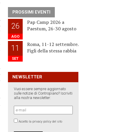
e
PROSSIMI EVENTI
o
Pap Camp 2026 a
26
e
Paestum, 26-30 agosto
i
AGO
a
Roma, 11-12 settembre.
a
11
Figli della stessa rabbia
a
SET
o
e
NEWSLETTER
e
Vuoi essere sempre aggiornato
sulle notizie di Contropiano? Iscriviti
e
alla nostra newsletter:
l
Accetto la privacy policy del sito