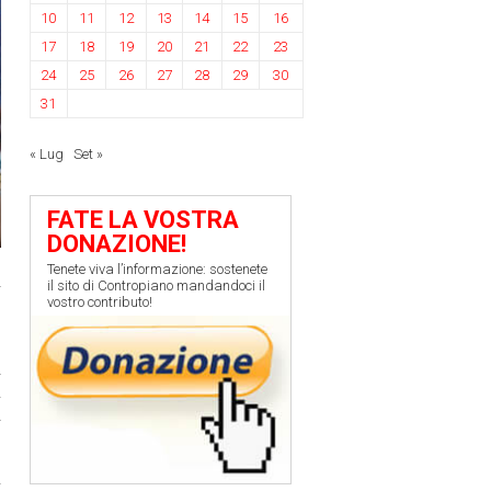
10
11
12
13
14
15
16
17
18
19
20
21
22
23
24
25
26
27
28
29
30
31
« Lug
Set »
FATE LA VOSTRA
DONAZIONE!
Tenete viva l’informazione: sostenete
a
il sito di Contropiano mandandoci il
,
vostro contributo!
a
i
a
i