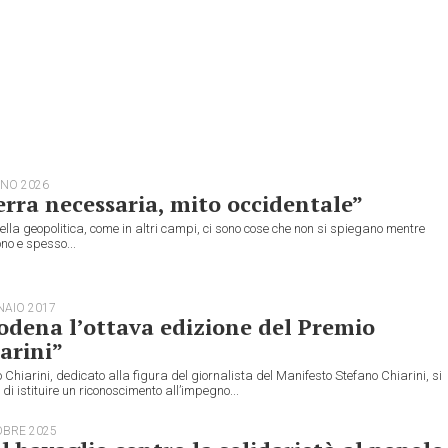
GNO 2026
rra necessaria, mito occidentale”
nella geopolitica, come in altri campi, ci sono cose che non si spiegano mentre
no e spesso...
NAIO 2017
dena l’ottava edizione del Premio
arini”
o Chiarini, dedicato alla figura del giornalista del Manifesto Stefano Chiarini, si
di istituire un riconoscimento all’impegno...
OBRE 2025