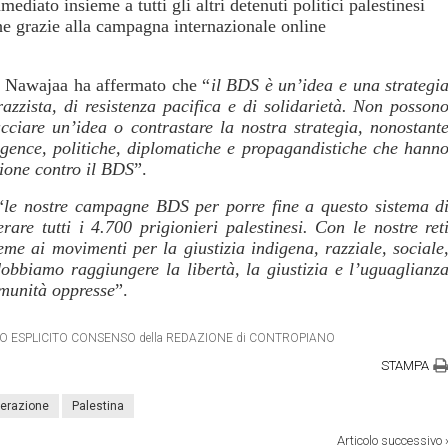
mediato insieme a tutti gli altri detenuti politici palestinesi
che grazie alla campagna internazionale online
d Nawajaa ha affermato che “
il BDS è un’idea e una strategi
azzista, di resistenza pacifica e di solidarietà. Non posson
cciare un’idea o contrastare la nostra strategia, nonostant
elligence, politiche, diplomatiche e propagandistiche che hann
sione contro il BDS
”.
“
le nostre campagne BDS per porre fine a questo sistema d
are tutti i 4.700 prigionieri palestinesi. Con le nostre ret
ieme ai movimenti per la giustizia indigena, razziale, sociale
obbiamo raggiungere la libertà, la giustizia e l’uguaglianz
omunità oppresse
”.
ETRO ESPLICITO CONSENSO della REDAZIONE di CONTROPIANO
STAMPA
berazione
Palestina
Articolo successivo