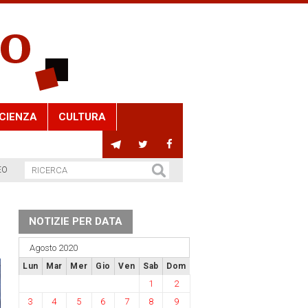
CIENZA
CULTURA
EO
NOTIZIE PER DATA
Agosto 2020
Lun
Mar
Mer
Gio
Ven
Sab
Dom
1
2
3
4
5
6
7
8
9