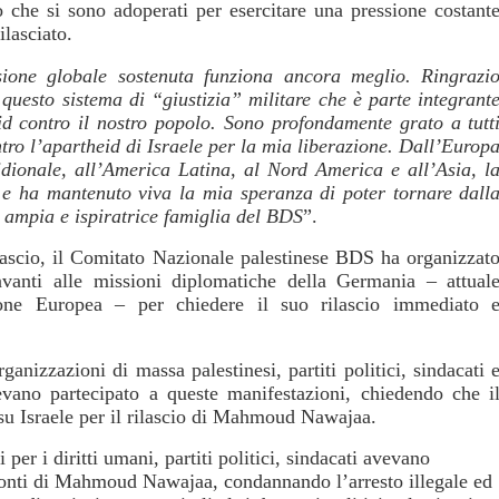
o che si sono adoperati per esercitare una pressione costant
ilasciato.
ione globale sostenuta funziona ancora meglio. Ringrazi
uesto sistema di “giustizia” militare che è parte integrant
id contro il nostro popolo. Sono profondamente grato a tutt
tro l’apartheid di Israele per la mia liberazione. Dall’Europ
dionale, all’America Latina, al Nord America e all’Asia, l
a e ha mantenuto viva la mia speranza di poter tornare dall
 ampia e ispiratrice famiglia del BDS
”.
ilascio, il Comitato Nazionale palestinese BDS ha organizzat
anti alle missioni diplomatiche della Germania – attual
ione Europea – per chiedere il suo rilascio immediato 
ganizzazioni di massa palestinesi, partiti politici, sindacati 
vevano partecipato a queste manifestazioni, chiedendo che i
su Israele per il rilascio di Mahmoud Nawajaa.
per i diritti umani, partiti politici, sindacati avevano
fronti di Mahmoud Nawajaa, condannando l’arresto illegale ed