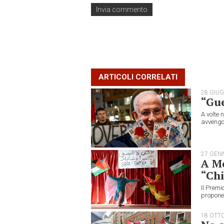
ARTICOLI CORRELATI
28 GIU
“Gue
A volte 
avvengo
27 GEN
A Mo
“Chi
Il Premi
propone 
18 OTT