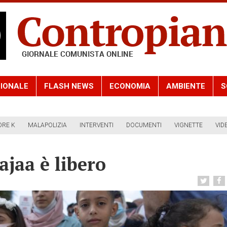
IONALE
FLASH NEWS
ECONOMIA
AMBIENTE
S
ORE K
MALAPOLIZIA
INTERVENTI
DOCUMENTI
VIGNETTE
VID
aa è libero