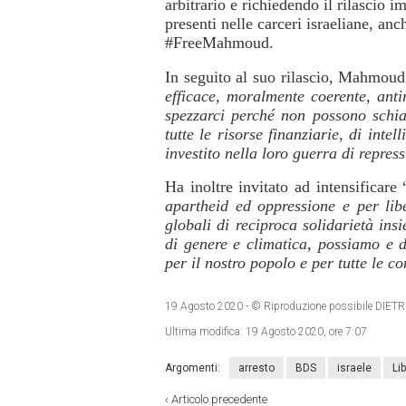
arbitrario e richiedendo il rilascio im
presenti nelle carceri israeliane, an
#FreeMahmoud.
In seguito al suo rilascio, Mahmou
efficace, moralmente coerente, antir
spezzarci perché non possono schia
tutte le risorse finanziarie, di int
investito nella loro guerra di repres
Ha inoltre invitato ad intensificare 
apartheid ed oppressione e per liber
globali di reciproca solidarietà ins
di genere e climatica, possiamo e d
per il nostro popolo e per tutte le c
19 Agosto 2020
- © Riproduzione possibile DI
Ultima modifica:
19 Agosto 2020, ore 7:07
Argomenti:
arresto
BDS
israele
Li
‹
Articolo precedente