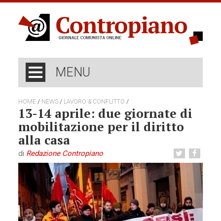
MENU
/
/
/
HOME
NEWS
LAVORO & CONFLITTO
13-14 aprile: due giornate di
mobilitazione per il diritto
alla casa
di
Redazione Contropiano