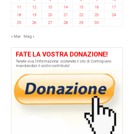
11
12
13
14
15
16
17
18
19
20
21
22
23
24
25
26
27
28
29
30
« Mar
Mag »
FATE LA VOSTRA DONAZIONE!
Tenete viva l’informazione: sostenete il sito di Contropiano
mandandoci il vostro contributo!