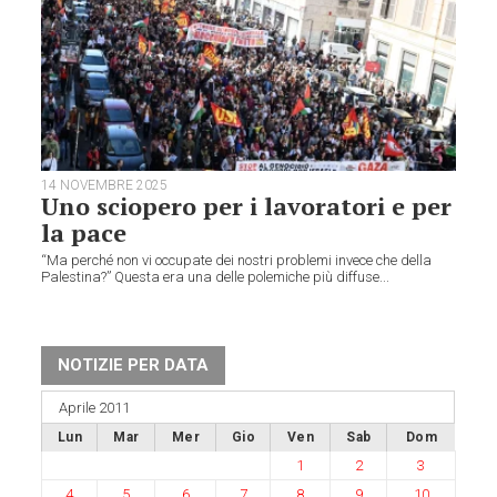
14 NOVEMBRE 2025
Uno sciopero per i lavoratori e per
la pace
“Ma perché non vi occupate dei nostri problemi invece che della
Palestina?” Questa era una delle polemiche più diffuse...
NOTIZIE PER DATA
Aprile 2011
Lun
Mar
Mer
Gio
Ven
Sab
Dom
1
2
3
4
5
6
7
8
9
10