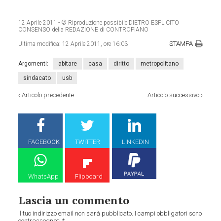
12 Aprile 2011
- © Riproduzione possibile DIETRO ESPLICITO
CONSENSO della REDAZIONE di CONTROPIANO
STAMPA
Ultima modifica:
12 Aprile 2011, ore 16:03
Argomenti:
abitare
casa
diritto
metropolitano
sindacato
usb
‹
Articolo precedente
Articolo successivo
›
FACEBOOK
TWITTER
LINKEDIN
WhatsApp
Flipboard
Lascia un commento
Il tuo indirizzo email non sarà pubblicato.
I campi obbligatori sono
contrassegnati
*