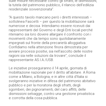
sulle misure necessarie contro gli sfratti, le dismissioni,
la tutela del patrimonio pubblico, il rilancio dell’edilizia
residenziale sovvenzionata”.
“A questo tavolo mancano però i diretti interessati –
sottolinea Fascetti – per questo la mobilitazione sarà
numerose e decisa. Intendiamo essere ricevuti dai
rappresentanti del Governo e degli Enti locali perché
riteniamo sia loro dovere allargare il confronto con i
movimenti che da tempo sono quotidianamente
impegnati sul fronte della precarietà alloggiativa.
Confidiamo nella attenzione finora dimostrata per
avviare processi positivi, sia nell’ascolto delle nostre
ragioni sia nelle soluzioni da trovare”, conclude il
rappresentante AS.I.A./USB.
Le iniziative proseguiranno il 14 aprile, giornata di
mobilitazione nazionale per il diritto all’abitare. A Roma
come a Milano, a Bologna, e in altre città d’Italia si
svolgeranno iniziative in difesa del patrimonio abitativo
pubblico e per la moratoria degli sfratti, degli
sgomberi, dei pignoramenti, del caro affitti, delle
dismissioni selvagge, contro una gestione privatistica
e corrotta della cosa pubblica.