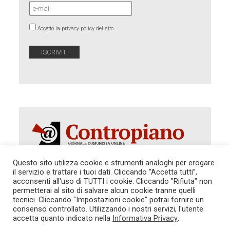
Accetto la privacy policy del sito
Questo sito utilizza cookie e strumenti analoghi per erogare
il servizio e trattare i tuoi dati. Cliccando “Accetta tutti”,
Autorizzazione del Tribunale di Roma 286 del 31
acconsenti all'uso di TUTTI i cookie. Cliccando "Rifiuta" non
dicembre 2014. Direttore Responsabile: Sergio
permetterai al sito di salvare alcun cookie tranne quelli
Cararo. Indirizzo: V.Casalbruciato 27- sc. B - 00159
tecnici. Cliccando "Impostazioni cookie" potrai fornire un
Roma -
consenso controllato. Utilizzando i nostri servizi, l'utente
Tel. 06.640.122.19 -
redazione@contropiano.org
accetta quanto indicato nella
Informativa Privacy
.
SOSTIENICI!
REDAZIONE
CONTATTI