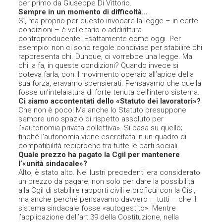
per primo da Giuseppe Di Vittorio.
Sempre in un momento di difficoltà…
Sì, ma proprio per questo invocare la legge – in certe
condizioni – è velleitario o addirittura
controproducente. Esattamente come oggi. Per
esempio: non ci sono regole condivise per stabilire chi
rappresenta chi. Dunque, ci vorrebbe una legge. Ma
chi la fa, in queste condizioni? Quando invece si
poteva farla, con il movimento operaio all’apice della
sua forza, eravamo spensierati. Pensavamo che quella
fosse un’intelaiatura di forte tenuta dell’intero sistema.
Ci siamo accontentati dello «Statuto dei lavoratori»?
Che non è poco! Ma anche lo Statuto presuppone
sempre uno spazio di rispetto assoluto per
l’«autonomia privata collettiva». Si basa su quello;
finché l’autonomia viene esercitata in un quadro di
compatibilità reciproche tra tutte le parti sociali.
Quale prezzo ha pagato la Cgil per mantenere
l’«unità sindacale»?
Alto, è stato alto. Nei lustri precedenti era considerato
un prezzo da pagare; non solo per dare la possibilità
alla Cgil di stabilire rapporti civili e proficui con la Cisl,
ma anche perché pensavamo davvero – tutti – che il
sistema sindacale fosse «autogestito». Mentre
l’applicazione dell’art.39 della Costituzione, nella