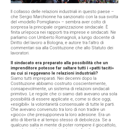
Il collasso delle relazioni industriali in questo paese –
che Sergio Marchionne ha sanzionato con la sua svolta
del «modello Pomigliano» – sembra aver colto di
sorpresa la principale organizzazione sindacale. È
finita un’epoca nei rapporti tra imprese e sindacati. Ne
parliamo con Umberto Romagnoli, a lungo docente di
Diritto del lavoro a Bologna, e autore tra l’altro di
commentari sia alla Costituzione che allo Statuto dei
lavoratori.
Il sindacato era preparato alla possibilità che un
imprenditore potesse far saltare tutti i «patti taciti»
su cui si reggevano le relazioni industriali?
Siamo tutti impreparati. Nei decenni dopo la
Costituzione abbiamo costruito coscientemente,
consapevolmente, un sistema di relazioni sindacali
primitivo. Le regole che ci siamo dati avevano una sola
possibilità di essere applicate e, come si dice oggi,
«esigibili»: la volontarietà consensuale di tutte le parti.
Che avevano convenuto tra loro di non tradire un
«gioco» che presupponeva la loro adesione. Era un
atto di libertà e al tempo stesso di debolezza. Se a
qualcuno salta in mente di poter rompere il giocattolo,