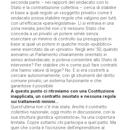
seconda parte – nei rapporti del sindacato con lo
Stato e la contrattazione collettiva – cerca di stabilire
in base a quali regole un «soggetto privato» come il
sindacato possa stabilire regole che valgono per tutti;
con un’efficacia «para-legislativa». Lì si entrava in una
zona minata, perché non c’è nessuno Stato che
conceda a un privato un potere simile senza
esercitare un minimo di controllo sui presupposti in
base ai quali un potere in qualche modo «pubblico»
viene esercitato da un «privato». Negli anni ’50, quando
avevamo un Parlamento chiaramente orientato in
senso antisindacale, si poteva consentire allo Stato di
intervenire? Per stabilire chi e come può fare contratti
che hanno valore di legge? No. E si era costretti a
cercare autonomamente, con gli strumenti del diritto
comune privato, un sistema funzionante e che
garantisse il possibile.
A questo punto ci ritroviamo con una Costituzione
inapplicata, un contratto svuotato e nessuna regola
sui trattamenti minimi…
Quest’ultima non c’è mai stata. Anche il contratto
collettivo nazionale, oggi molto in discussione, con la
sua struttura giuridica «privatistica», ha una copertura
limitata. Copre soltanto chi partecipa a quel patto. Ma
quel che conta è l’iscrizione dell’imprenditore al