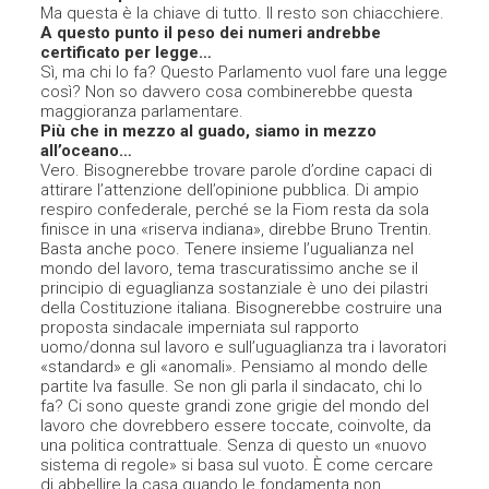
Ma questa è la chiave di tutto. Il resto son chiacchiere.
A questo punto il peso dei numeri andrebbe
certificato per legge…
Sì, ma chi lo fa? Questo Parlamento vuol fare una legge
così? Non so davvero cosa combinerebbe questa
maggioranza parlamentare.
Più che in mezzo al guado, siamo in mezzo
all’oceano…
Vero. Bisognerebbe trovare parole d’ordine capaci di
attirare l’attenzione dell’opinione pubblica. Di ampio
respiro confederale, perché se la Fiom resta da sola
finisce in una «riserva indiana», direbbe Bruno Trentin.
Basta anche poco. Tenere insieme l’ugualianza nel
mondo del lavoro, tema trascuratissimo anche se il
principio di eguaglianza sostanziale è uno dei pilastri
della Costituzione italiana. Bisognerebbe costruire una
proposta sindacale imperniata sul rapporto
uomo/donna sul lavoro e sull’uguaglianza tra i lavoratori
«standard» e gli «anomali». Pensiamo al mondo delle
partite Iva fasulle. Se non gli parla il sindacato, chi lo
fa? Ci sono queste grandi zone grigie del mondo del
lavoro che dovrebbero essere toccate, coinvolte, da
una politica contrattuale. Senza di questo un «nuovo
sistema di regole» si basa sul vuoto. È come cercare
di abbellire la casa quando le fondamenta non