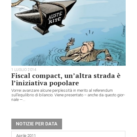
1 LUGLIO 2014
Fiscal compact, un’altra strada è
l’iniziativa popolare
Vor­rei avan­zare alcune per­ples­sità in merito al refe­ren­dum
sull’equilibrio di bilan­cio. Viene pre­sen­tato – anche da que­sto gior­
nale —...
NOTIZIE PER DATA
Aprile 2011