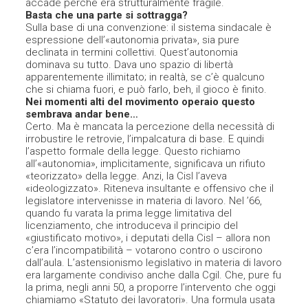
accade perché era strutturalmente fragile.
Basta che una parte si sottragga?
Sulla base di una convenzione: il sistema sindacale è
espressione dell’«autonomia privata», sia pure
declinata in termini collettivi. Quest’autonomia
dominava su tutto. Dava uno spazio di libertà
apparentemente illimitato; in realtà, se c’è qualcuno
che si chiama fuori, e può farlo, beh, il gioco è finito.
Nei momenti alti del movimento operaio questo
sembrava andar bene…
Certo. Ma è mancata la percezione della necessità di
irrobustire le retrovie, l’impalcatura di base. E quindi
l’aspetto formale della legge. Questo richiamo
all’«autonomia», implicitamente, significava un rifiuto
«teorizzato» della legge. Anzi, la Cisl l’aveva
«ideologizzato». Riteneva insultante e offensivo che il
legislatore intervenisse in materia di lavoro. Nel ’66,
quando fu varata la prima legge limitativa del
licenziamento, che introduceva il principio del
«giustificato motivo», i deputati della Cisl – allora non
c’era l’incompatibilità – votarono contro o uscirono
dall’aula. L’astensionismo legislativo in materia di lavoro
era largamente condiviso anche dalla Cgil. Che, pure fu
la prima, negli anni 50, a proporre l’intervento che oggi
chiamiamo «Statuto dei lavoratori». Una formula usata