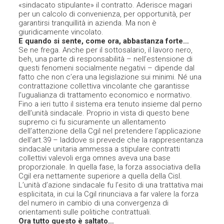
«sindacato stipulante» il contratto. Aderisce magari
per un calcolo di convenienza, per opportunità, per
garantirsi tranquillità in azienda. Ma non è
giuridicamente vincolato.
E quando si sente, come ora, abbastanza forte…
Se ne frega. Anche per il sottosalario, il lavoro nero,
beh, una parte di responsabilità – nell’estensione di
questi fenomeni socialmente negativi – dipende dal
fatto che non c’era una legislazione sui minimi. Né una
contrattazione collettiva vincolante che garantisse
l’ugualianza di trattamento economico e normativo.
Fino a ieri tutto il sistema era tenuto insieme dal perno
dell’unità sindacale. Proprio in vista di questo bene
supremo ci fu sicuramente un allentamento
dell’attenzione della Cgil nel pretendere l’applicazione
dell’art.39 – laddove si prevede che la rappresentanza
sindacale unitaria ammessa a stipulare contratti
collettivi valevoli erga omnes aveva una base
proporzionale. In quella fase, la forza associativa della
Cgil era nettamente superiore a quella della Cisl.
L’unità d’azione sindacale fu l’esito di una trattativa mai
esplicitata, in cui la Cgil rinunciava a far valere la forza
del numero in cambio di una convergenza di
orientamenti sulle politiche contrattuali.
Ora tutto questo è saltato…