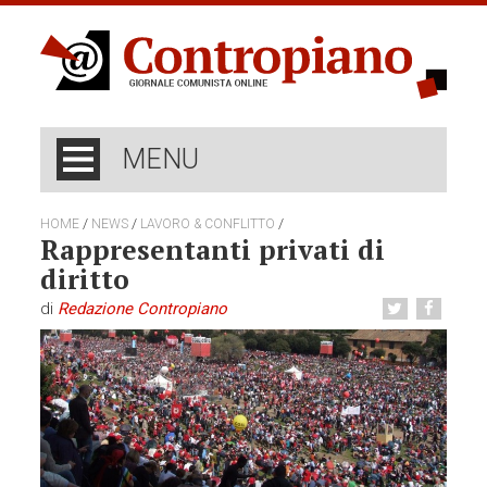
MENU
/
/
/
HOME
NEWS
LAVORO & CONFLITTO
Rappresentanti privati di
diritto
di
Redazione Contropiano