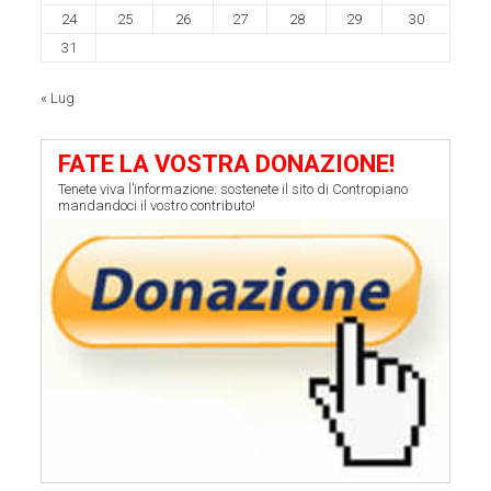
24
25
26
27
28
29
30
31
« Lug
FATE LA VOSTRA DONAZIONE!
Tenete viva l’informazione: sostenete il sito di Contropiano
mandandoci il vostro contributo!