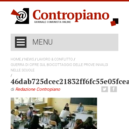
MENU
/
/
/
HOME
NEWS
LAVORO & CONFLITTO
GUERRA DI CIFRE SUL BOICOTTAGGIO DELLE PROVE INVALSI
NELLE SCUOLE
/
46dab725dcec21832ff6fc55e05fce
di
Redazione Contropiano