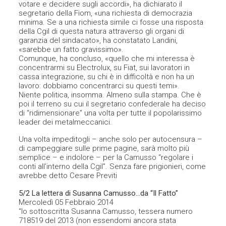
votare e decidere sugli accordi», ha dichiarato il
segretario della Fiom, «una richiesta di democrazia
minima. Se a una richiesta simile ci fosse una risposta
della Cgil di questa natura attraverso gli organi di
garanzia del sindacato», ha constatato Landini,
«sarebbe un fatto gravissimo».
Comunque, ha concluso, «quello che mi interessa è
concentrarmi su Electrolux, su Fiat, sui lavoratori in
cassa integrazione, su chi è in difficoltà e non ha un
lavoro: dobbiamo concentrarci su questi temi».
Niente politica, insomma. Almeno sulla stampa. Che è
poi il terreno su cui il segretario confederale ha deciso
di “ridimensionare” una volta per tutte il popolarissimo
leader dei metalmeccanici.
Una volta impeditogli – anche solo per autocensura –
di campeggiare sulle prime pagine, sarà molto più
semplice – e indolore – per la Camusso “regolare i
conti all’interno della Cgil”. Senza fare prigionieri, come
avrebbe detto Cesare Previti
5/2 La lettera di Susanna Camusso…da “Il Fatto”
Mercoledì 05 Febbraio 2014
“Io sottoscritta Susanna Camusso, tessera numero
718519 del 2013 (non essendomi ancora stata