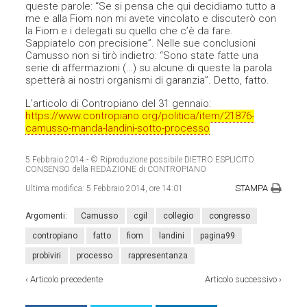
queste parole: “Se si pensa che qui decidiamo tutto a
me e alla Fiom non mi avete vincolato e discuterò con
la Fiom e i delegati su quello che c’è da fare.
Sappiatelo con precisione”. Nelle sue conclusioni
Camusso non si tirò indietro: “Sono state fatte una
serie di affermazioni (…) su alcune di queste la parola
spetterà ai nostri organismi di garanzia”. Detto, fatto.
L’articolo di Contropiano del 31 gennaio:
https://www.contropiano.org/politica/item/21876-
camusso-manda-landini-sotto-processo
5 Febbraio 2014
- © Riproduzione possibile DIETRO ESPLICITO
CONSENSO della REDAZIONE di CONTROPIANO
STAMPA
Ultima modifica:
5 Febbraio 2014, ore 14:01
Argomenti:
Camusso
cgil
collegio
congresso
contropiano
fatto
fiom
landini
pagina99
probiviri
processo
rappresentanza
‹
Articolo precedente
Articolo successivo
›