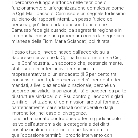
Il percorso è lungo e affonda nelle tecniche di
funzionamento di un’organizzazione complessa come
la Cgil. Ma il passo di Camusso è un segnale fortissimo
sul piano dei rapporti interni. Un passo “tipico del
personaggio” dice chi la conosce bene e che
Camusso fece già quando, da segretaria regionale in
Lombardia, mosse una procedura contro la segretaria
milanese della Fiom, Maria Sciancati, poi ritirata.
Il caso attuale, invece, nasce dall’accordo sulla
Rappresentanza che la Cgil ha firmato insieme a Cisl,
Uil e Confindustria. Un accordo che, sostanzialmente,
stabilisce dei criteri nuovi per sancire la
rappresentatività di un sindacato (il 5 per cento tra
consensi e iscritti); la presenza del 51 per cento dei
mandati, a livello aziendale o nazionale, perché un
accordo sia valido; la sanzionabilità di scioperi da parte
di strutture sindacali o di Rsu contro gli accordi siglati
e, infine, l’istituzione di commissioni arbitrali formate,
pariteticamente, dai sindacati confederali e dagli
imprenditori, nel caso di divergenze.
Landini ha tuonato contro questo testo giudicandolo
lesivo dell’autonomia della categoria e dei diritti
costituzionalmente definiti di quei lavoratori. In
quell’occasione terminò il proprio intervento con