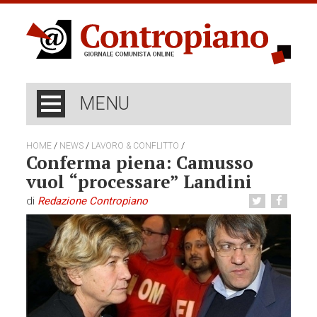
MENU
/
/
/
HOME
NEWS
LAVORO & CONFLITTO
Conferma piena: Camusso
vuol “processare” Landini
di
Redazione Contropiano