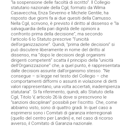
“la sospensione delle facoltà di iscritto”. Il Collegio
statutario nazionale della Cgil, formato da Wilma
Casavecchia, Enza Severino e Michele Gentile, ha
risposto due giorni fa ai due quesiti della Camusso.
Nella Cgil, scrivono, è previsto il diritto al dissenso e “la
salvaguardia della pari dignità delle opinioni a
confronto prima della decisione”, ma secondo
l’articolo 6 lo Statuto prescrive “l’unicità
dell’organizzazione”. Quindi, “prima delle decisioni” si
può discutere liberamente in nome del diritto al
dissenso, ma “dopo le decisioni degli organismi
dirigenti competenti” scatta il principio della “unicità
dell’Organizzazione” che, a quel punto, è rappresentata
dalle decisioni assunte dall’organismo stesso. “Ne
consegue – si legge nel testo del Collegio – che
comportamenti difformi o assunti in violazione di detti
valori rappresentano, una volta accertati, inadempienza
statutaria”. Si fa riferimento, quindi, allo Statuto della
Cgil, Titolo V, articolo 26 là dove si prescrivono le
“sanzioni disciplinari” possibili per l’iscritto. Che, come
abbiamo visto, sono di quattro gradi. In quel caso a
esprimersi sono i Comitati di garanzia interregionali
(quello del centro per Landini) e, nel caso di ricorso
avverso, il Comitato di Garanzia nazionale.