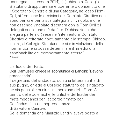
consegnata la tessera 2014), (…) chiedo al Collegio
Statutario di appurare se è coerente o consentito che
il Segretario Generale di una Categoria, nel caso Fiom-
Cgil, affermi che le decisioni del Comitato Direttivo non
sono per lui e per la sua categoria un vincolo, e che
non essendo vincolato discuterà con la Fiom-Cgil e i
delegati quello che c’è da fare. Dichiarazioni (che
allega a parte, ndr) rese nell’intervento al Comitato
Direttivo e reiterate ripetutamente alla stampa. Chiedo,
inoltre, al Collegio Statutario se si è in violazione della
norma, come si possa determinare il rimedio o la
sanzionabilità del comportamento stesso“.
*****
L’articolo de l Fatto:
Cgil, Camusso chiede la scomunica di Landini: “Devono
processarlo”
Il segretario del sindacato, con una lettera scritta di
suo pugno, chiede al Collegio statutario del sindacato
se sia possibile punire il numero uno della Fiom. Al
centro delle polemiche, le critiche del leader dei
metalmeccanici per l’accordo firmato con
Confindustria sulla rappresentanza
di Salvatore Cannavò
Se la domanda che Maurizio Landini aveva posto a