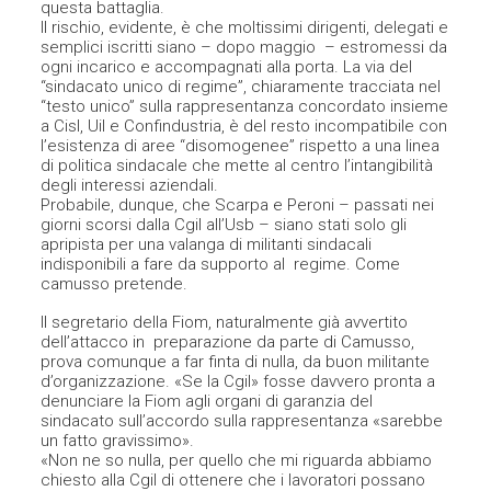
questa battaglia.
Il rischio, evidente, è che moltissimi dirigenti, delegati e
semplici iscritti siano – dopo maggio – estromessi da
ogni incarico e accompagnati alla porta. La via del
“sindacato unico di regime”, chiaramente tracciata nel
“testo unico” sulla rappresentanza concordato insieme
a Cisl, Uil e Confindustria, è del resto incompatibile con
l’esistenza di aree “disomogenee” rispetto a una linea
di politica sindacale che mette al centro l’intangibilità
degli interessi aziendali.
Probabile, dunque, che Scarpa e Peroni – passati nei
giorni scorsi dalla Cgil all’Usb – siano stati solo gli
apripista per una valanga di militanti sindacali
indisponibili a fare da supporto al regime. Come
camusso pretende.
Il segretario della Fiom, naturalmente già avvertito
dell’attacco in preparazione da parte di Camusso,
prova comunque a far finta di nulla, da buon militante
d’organizzazione. «Se la Cgil» fosse davvero pronta a
denunciare la Fiom agli organi di garanzia del
sindacato sull’accordo sulla rappresentanza «sarebbe
un fatto gravissimo».
«Non ne so nulla, per quello che mi riguarda abbiamo
chiesto alla Cgil di ottenere che i lavoratori possano