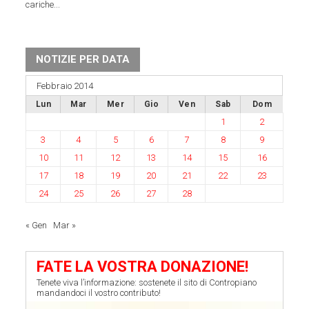
cariche...
NOTIZIE PER DATA
Febbraio 2014
Lun
Mar
Mer
Gio
Ven
Sab
Dom
1
2
3
4
5
6
7
8
9
10
11
12
13
14
15
16
17
18
19
20
21
22
23
24
25
26
27
28
« Gen
Mar »
FATE LA VOSTRA DONAZIONE!
Tenete viva l’informazione: sostenete il sito di Contropiano
mandandoci il vostro contributo!