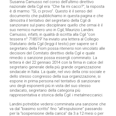
Susanna Camusso nel corso dell’ultimo direttivo
nazionale della Cgil era: “Che fai mi cacci?”, la risposta
è di marmo: “Sì, ci provo”. Questo è il senso del
documento che pubblichiamo in questa pagina e che
dimostra il tentativo del segretario della Cgil di
sanzionare sul piano disciplinare quello che ormai è il
suo nemico numero uno in Cgil, Maurizio Landini.
Camusso, infatti, in qualità di iscritta alla Cgil “con
tessera n° 718519” ha inviato una lettera al Collegio
Statutario della Cgil (leggi il testo) per sapere se il
segretario della Fiom possa ritenersi non vincolato alle
decisioni del Comitato direttivo della Cgil e quale
rimedio o sanzione possa essergli comminato. La
lettera è del 22 gennaio 2014 con la firma in calce del
segretario generale della più grande organizzazione
sindacale in Italia. La quale, nel vivo della crisi sociale e
dello stesso congresso della sua organizzazione, si
espone in prima persona nel tentativo di sanzionare
uno degli esponenti più in vista del suo stesso
sindacato, segretario della categoria più
rappresentativa e storica della Cgil: i metalmeccanici.
Landini potrebbe vedersi comminata una sanzione che
va dal “biasimo scritto” fino “all’espulsione” passando
per la “sospensione della carica” da 3 a 12 mesi o per