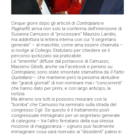
Cinque giorni dopo gli articoli di
Contropiano
e
Pagina99
, arriva non solo la conferma dell’intenzione di
Susanna Camusso di “processare” Maurizio Landini,
ma addirittura la lettera interna con cui “il segretario
generale” – al maschile, come ama essere chiamata –
si rivolge al Collegio Statutario per chiedere se il
percorso ipotizzato sia praticabile.
Le “smentite” diffuse dal portavoce di Camusso,
Massimo Gibelli, anche via Facebook e persino su
Contropiano
, sono state smontate stamattina da
Il Fatto
Quotidiano
– che mantiene però la pessima abitudine
dei “grandi giornali” di non nominare mai i “concorrenti”
che hanno dato per primi, e con largo anticipo, la
notizia.
Ma almeno ora tutti si possono misurare con la
“bomba” che Camusso ha seminato sulla strada del
congresso Cgil. Se questo è il trattamento post-
congressuale immaginato per un segretario generale
di categoria – tra l’altro firmatario della sua stessa
mozione di maggioranza – ognuno può facilmente
immaginare cosa sarà riservato ai “dissidenti” palesi in