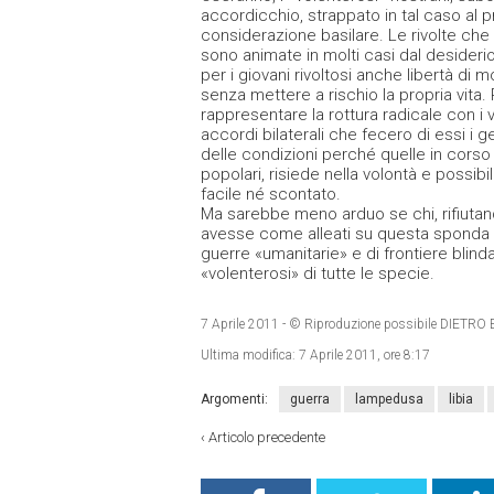
accordicchio, strappato in tal caso al p
considerazione basilare. Le rivolte che 
sono animate in molti casi dal desiderio 
per i giovani rivoltosi anche libertà di 
senza mettere a rischio la propria vita.
rappresentare la rottura radicale con i v
accordi bilaterali che fecero di essi i
delle condizioni perché quelle in corso 
popolari, risiede nella volontà e possibil
facile né scontato.
Ma sarebbe meno arduo se chi, rifiutando
avesse come alleati su questa sponda 
guerre «umanitarie» e di frontiere blinda
«volenterosi» di tutte le specie.
7 Aprile 2011
- © Riproduzione possibile DIET
Ultima modifica:
7 Aprile 2011, ore 8:17
Argomenti:
guerra
lampedusa
libia
‹
Articolo precedente