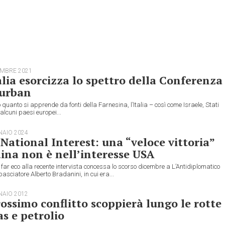
EMBRE 2021
alia esorcizza lo spettro della Conferenza
Durban
quanto si apprende da fonti della Farnesina, l’Italia – così come Israele, Stati
 alcuni paesi europei...
NAIO 2024
National Interest: una “veloce vittoria”
ina non è nell’interesse USA
far eco alla recente intervista concessa lo scorso dicembre a L’Antidiplomatico
asciatore Alberto Bradanini, in cui era...
NAIO 2012
rossimo conflitto scoppierà lungo le rotte
as e petrolio