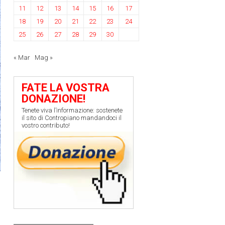
11
12
13
14
15
16
17
18
19
20
21
22
23
24
25
26
27
28
29
30
« Mar
Mag »
FATE LA VOSTRA
DONAZIONE!
Tenete viva l’informazione: sostenete
il sito di Contropiano mandandoci il
vostro contributo!