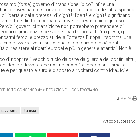
rossimo (forse) governo di transizione libico? Infine una
hanno rovesciato o sconvolto i regimi dittatoriali dell’altra sponda
di libertà e dalla pretesa di dignità: libertà e dignità significano
movimento e diritto di cercare altrove un destino più dignitoso,
 Perciò i governi di transizione non potrebbero pretendere di
ecchi regimi senza spezzarne i cardini portanti: fra questi, gli
 gendarmi feroci e prezzolati della Fortezza Europa. Insomma, una
siano davvero rivoluzioni, capaci di conquistare a sé strati
ità di resistere ai ricatti europei e più in generale atlantici. Non è
 di ricoprire il vecchio ruolo da cane da guardia dei confini altrui,
chi decide davvero che non ne può più di neocolonialismo, di
te e per questo e altro è disposto a rivoltarsi contro idraulici e
RO ESPLICITO CONSENSO della REDAZIONE di CONTROPIANO
STAMPA
razzismo
tunisia
Articolo successivo