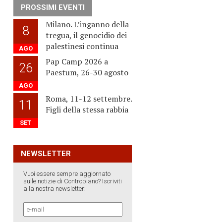
PROSSIMI EVENTI
Milano. L’inganno della
8
tregua, il genocidio dei
palestinesi continua
AGO
Pap Camp 2026 a
26
Paestum, 26-30 agosto
AGO
Roma, 11-12 settembre.
11
Figli della stessa rabbia
SET
NEWSLETTER
Vuoi essere sempre aggiornato
sulle notizie di Contropiano? Iscriviti
alla nostra newsletter: