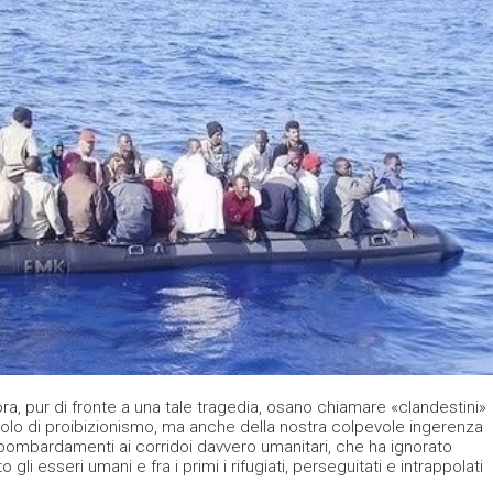
ora, pur di fronte a una tale tragedia, osano chiamare «clandestini»
lo di proibizionismo, ma anche della nostra colpevole ingerenza
i bombardamenti ai corridoi davvero umanitari, che ha ignorato
gli esseri umani e fra i primi i rifugiati, perseguitati e intrappolati