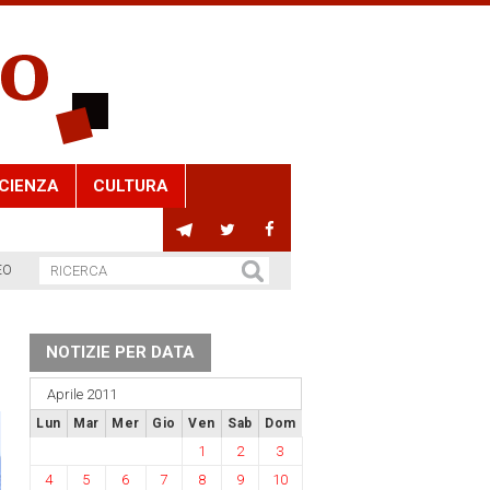
CIENZA
CULTURA
EO
NOTIZIE PER DATA
Aprile 2011
Lun
Mar
Mer
Gio
Ven
Sab
Dom
1
2
3
4
5
6
7
8
9
10