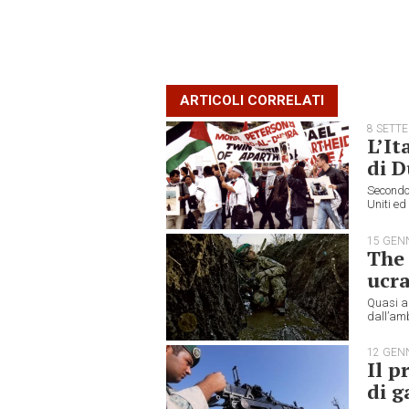
ARTICOLI CORRELATI
8 SETT
L’It
di 
Secondo 
Uniti ed
15 GEN
The 
ucra
Quasi a 
dall’amb
12 GEN
Il p
di g