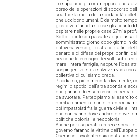
Lo sappiamo già ora: neppure queste vit
corso delle operazioni di soccorso della
scattare la molla della solidarietà collet
che uccidono umani. È da molto tempo c
giusto vent’anni fa spinse gli abitanti di 
ospitare nelle proprie case 27mila prof
Sotto i ponti son passate acque assai to
somministrato giorno dopo giorno in d
cattiveria verso gli «estranei» a fini ele
denaro e di difesa dei propri confini da
neanche le immagini dei volti sofferenti 
mare l’intera famiglia, neppure l’idea 
sospingerli verso la salvezza varranno a r
collettiva di cui siamo preda.
Plaudiamo, più o meno tardivamente, co
regimi dispotici dell’altra sponda e acce
che parlano di esseri umani in cerca di 
da svuotare. Partecipiamo all’esercito d
bombardamenti e non ci preoccupiamo dei
poi impastoiati fra la guerra civile e l’
che non hanno dove andare e dove tornar
politiche coloniali e neocoloniali.
Anche per i superstiti eritrei e somali e p
governo faranno le vittime dell’Europa 
Oseranno, i «volenterosi» nostrani, subo