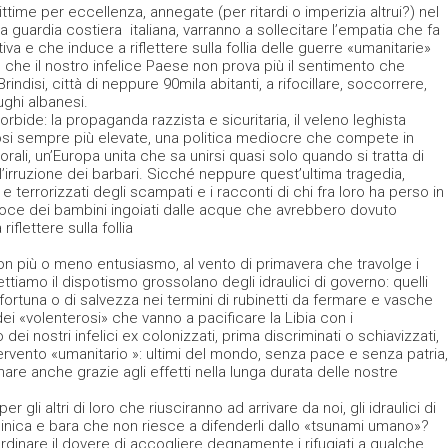
time per eccellenza, annegate (per ritardi o imperizia altrui?) nel
 guardia costiera italiana, varranno a sollecitare l’empatia che fa
tiva e che induce a riflettere sulla follia delle guerre «umanitarie»
he il nostro infelice Paese non prova più il sentimento che
Brindisi, città di neppure 90mila abitanti, a rifocillare, soccorrere,
ughi albanesi.
rbide: la propaganda razzista e sicuritaria, il veleno leghista
osi sempre più elevate, una politica mediocre che compete in
ttorali, un’Europa unita che sa unirsi quasi solo quando si tratta di
ll’irruzione dei barbari. Sicché neppure quest’ultima tragedia,
e terrorizzati degli scampati e i racconti di chi fra loro ha perso in
atroce dei bambini ingoiati dalle acque che avrebbero dovuto
iflettere sulla follia
n più o meno entusiasmo, al vento di primavera che travolge i
ttiamo il dispotismo grossolano degli idraulici di governo: quelli
fortuna o di salvezza nei termini di rubinetti da fermare e vasche
ei «volenterosi» che vanno a pacificare la Libia con i
 nostri infelici ex colonizzati, prima discriminati o schiavizzati,
intervento «umanitario »: ultimi del mondo, senza pace e senza patria,
e anche grazie agli effetti nella lunga durata delle nostre
er gli altri di loro che riusciranno ad arrivare da noi, gli idraulici di
cinica e bara che non riesce a difenderli dallo «tsunami umano»?
rdinare il dovere di accogliere degnamente i rifugiati a qualche